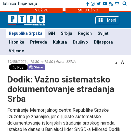
latinica
ћирилица
TV UŽIVO
RADIO UŽIVO
Meni
Republika Srpska
BiH
Srbija
Region
Svijet
Hronika
Privreda
Kultura
Društvo
Dijaspora
Vrijeme
19/05/2026 | 15:30 ⇒ 15:50 | Autor: SRNA
Dodik: Važno sistematsko
dokumentovanje stradanja
Srba
Formiranje Memorijalnog centra Republike Srpske
izuzetno je značajno, jer cilj jeste sistematsko
dokumentovanje istorijskih stradanja srpskog naroda,
istakao je danas u Banjaluci lider SNSD-a Milorad Dodik.