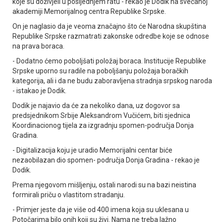
koje su doživjeli u posljednjem ratu - rekao je Dodik na svečanoj
akademiji Memorijalnog centra Republike Srpske.
On je naglasio da je veoma značajno što će Narodna skupština
Republike Srpske razmatrati zakonske odredbe koje se odnose
na prava boraca.
- Dodatno ćemo poboljšati položaj boraca. Institucije Republike
Srpske uporno su radile na poboljšanju položaja boračkih
kategorija, ali i da ne budu zaboravljena stradnja srpskog naroda
- istakao je Dodik.
Dodik je najavio da će za nekoliko dana, uz dogovor sa
predsjednikom Srbije Aleksandrom Vučićem, biti sjednica
Koordinacionog tijela za izgradnju spomen-područja Donja
Gradina.
- Digitalizacija koju je uradio Memorijalni centar biće
nezaobilazan dio spomen- područja Donja Gradina - rekao je
Dodik.
Prema njegovom mišljenju, ostali narodi su na bazi neistina
formirali priču o vlastitom stradanju.
- Primjer jeste da je više od 400 imena koja su uklesana u
Potočarima bilo onih koji su živi. Nama ne treba lažno