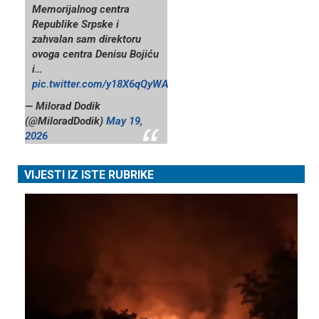
Memorijalnog centra
Republike Srpske i
zahvalan sam direktoru
ovoga centra Denisu Bojiću
i…
pic.twitter.com/y18X6qQyWA
— Milorad Dodik
(@MiloradDodik)
May 19,
2026
VIJESTI IZ ISTE RUBRIKE