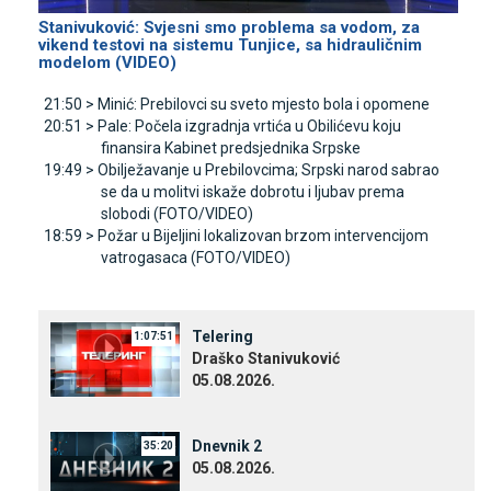
Stanivuković: Svjesni smo problema sa vodom, za
vikend testovi na sistemu Tunjice, sa hidrauličnim
modelom (VIDEO)
21:50 >
Minić: Prebilovci su sveto mjesto bola i opomene
20:51 >
Pale: Počela izgradnja vrtića u Obilićevu koju
finansira Kabinet predsjednika Srpske
19:49 >
Obilježavanje u Prebilovcima; Srpski narod sabrao
se da u molitvi iskaže dobrotu i ljubav prema
slobodi (FOTO/VIDEO)
18:59 >
Požar u Bijeljini lokalizovan brzom intervencijom
vatrogasaca (FOTO/VIDEO)
Telering
1:07:51
Draško Stanivuković
05.08.2026.
Dnevnik 2
35:20
05.08.2026.