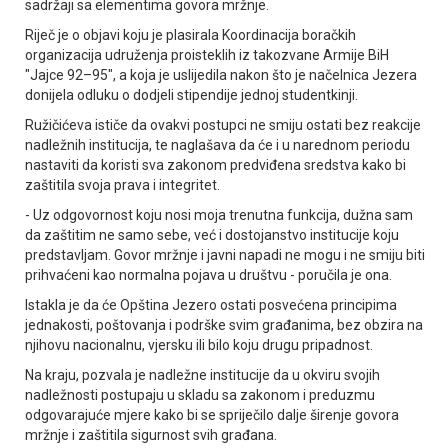
sadržaji sa elementima govora mržnje.
Riječ je o objavi koju je plasirala Koordinacija boračkih
organizacija udruženja proisteklih iz takozvane Armije BiH
"Јajce 92–95", a koja je uslijedila nakon što je načelnica Јezera
donijela odluku o dodjeli stipendije jednoj studentkinji.
Ružičićeva ističe da ovakvi postupci ne smiju ostati bez reakcije
nadležnih institucija, te naglašava da će i u narednom periodu
nastaviti da koristi sva zakonom predviđena sredstva kako bi
zaštitila svoja prava i integritet.
- Uz odgovornost koju nosi moja trenutna funkcija, dužna sam
da zaštitim ne samo sebe, već i dostojanstvo institucije koju
predstavljam. Govor mržnje i javni napadi ne mogu i ne smiju biti
prihvaćeni kao normalna pojava u društvu - poručila je ona.
Istakla je da će Opština Јezero ostati posvećena principima
jednakosti, poštovanja i podrške svim građanima, bez obzira na
njihovu nacionalnu, vjersku ili bilo koju drugu pripadnost.
Na kraju, pozvala je nadležne institucije da u okviru svojih
nadležnosti postupaju u skladu sa zakonom i preduzmu
odgovarajuće mjere kako bi se spriječilo dalje širenje govora
mržnje i zaštitila sigurnost svih građana.