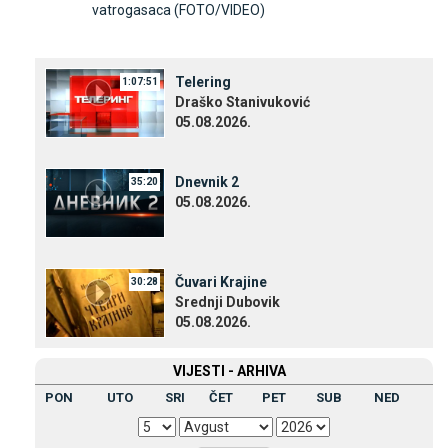
vatrogasaca (FOTO/VIDEO)
Telering
1:07:51
Draško Stanivuković
05.08.2026.
Dnevnik 2
35:20
05.08.2026.
Čuvari Krajine
30:28
Srednji Dubovik
05.08.2026.
VIЈESTI - ARHIVA
PON
UTO
SRI
ČET
PET
SUB
NED