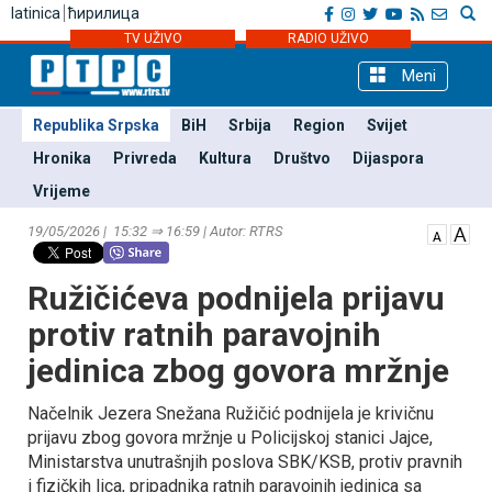
latinica
ћирилица
TV UŽIVO
RADIO UŽIVO
Meni
Republika Srpska
BiH
Srbija
Region
Svijet
Hronika
Privreda
Kultura
Društvo
Dijaspora
Vrijeme
19/05/2026 | 15:32 ⇒ 16:59 | Autor: RTRS
Ružičićeva podnijela prijavu
protiv ratnih paravojnih
jedinica zbog govora mržnje
Načelnik Јezera Snežana Ružičić podnijela je krivičnu
prijavu zbog govora mržnje u Policijskoj stanici Јajce,
Ministarstva unutrašnjih poslova SBK/KSB, protiv pravnih
i fizičkih lica, pripadnika ratnih paravojnih jedinica sa