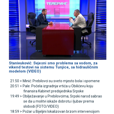
Stanivuković: Svjesni smo problema sa vodom, za
vikend testovi na sistemu Tunjice, sa hidrauličnim
modelom (VIDEO)
21:50 >
Minić: Prebilovci su sveto mjesto bola i opomene
20:51 >
Pale: Počela izgradnja vrtića u Obilićevu koju
finansira Kabinet predsjednika Srpske
19:49 >
Obilježavanje u Prebilovcima; Srpski narod sabrao
se da u molitvi iskaže dobrotu i ljubav prema
slobodi (FOTO/VIDEO)
18:59 >
Požar u Bijeljini lokalizovan brzom intervencijom