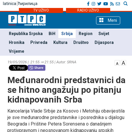
latinica
ћирилица
TV UŽIVO
RADIO UŽIVO
Meni
Republika Srpska
BiH
Srbija
Region
Svijet
Hronika
Privreda
Kultura
Društvo
Dijaspora
Vrijeme
19/05/2026 | 21:55 ⇒ 21:55 | Autor: SRNA
Međunarodni predstavnici da
se hitno angažuju po pitanju
kidnapovanih Srba
Kancelarija Vlade Srbije za Kosovo i Metohiju obavijestila
je sve međunarodne predstavnike i posrednika u dijalogu
Beograda i Prištine Petera Sorensena o današnjem
protivpravnom i neosnovanom kidnapovanju srpskih