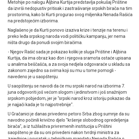
Metohije po nalogu Aljbina Kurtija predstavlja pokušaj Prištine
da izvrši nedopustiv pritisak i zastrašivanje srpskih birača na tim
prostorima, kako bi Kurti progurao svog miljenika Nenada Rašića
na predstojećim izborima.
Naglašeno je da Kurti ponovo izaziva krize i tenzije na terenu i
preko leđa srpskog naroda vodi političku kampanju, jer nema
ništa drugo da ponudi svojim biračima.
- Njegov Rašić sada je pokazao koliki je sluga Prištine i Aljbina
Kurtija, da ima obraz kao đon i njegova sramota ostaće upisana
u analima beščašća, a za svoja nedjela odgovaraće u skladu sa
zakonom zajedno sa svima koji su mu u tome pomogli -
navedeno je u saopštenju.
U saopštenju se navodi da će mu srpski narod na izborima 7.
juna odgovoriti još većom slogom i jedinstvom i još snažnijom
srpskom pobjedom, jer je "srpski narod kroz istoriju pokazao da
je najjači kada je to najpotrebnije".
U Gračanici je danas privedeno petoro Srba zbog sumnje da su
navodno počinili krivično djelo "kršenje slobodnog opredeljenja
birača", a iz tužilaštva privremenih institucija u Prištini
saopšteno je da su oni privedeni nakon tvrdnji ministra za
zajednice i povratak u tehničkom mandatu Nenada Rašića o