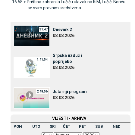
16:58 >
Priština zabranila Lučiću ulazak na KiM; Lučić: Boriću
se svim pravnim sredstvima
Dnevnik 2
31:47
08.08.2026.
Srpska uzduž i
1:41:54
poprijeko
08.08.2026.
Јutarnji program
2:48:56
08.08.2026.
VIЈESTI - ARHIVA
PON
UTO
SRI
ČET
PET
SUB
NED