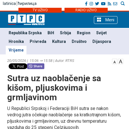
latinica
ћирилица
TV UŽIVO
RADIO UŽIVO
Meni
Republika Srpska
BiH
Srbija
Region
Svijet
Hronika
Privreda
Kultura
Društvo
Dijaspora
Vrijeme
20/05/2026 | 15:06 ⇒ 15:58 | Autor: RTRS
Sutra uz naoblačenje sa
kišom, pljuskovima i
grmljavinom
U Republici Srpskoj i Federaciji BiH sutra se nakon
vedrog jutra očekuje naoblačenje sa kratkotrajnom kišom,
pljuskovima i grmljavinom, uz dnevnu temperaturu
vazduha do 25 stepeni Celzijusovih.