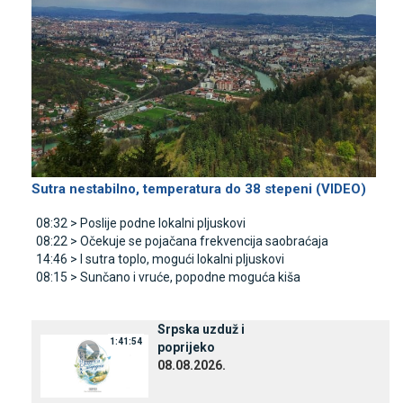
Sutra nestabilno, temperatura do 38 stepeni (VIDEO)
08:32 >
Poslije podne lokalni pljuskovi
08:22 >
Očekuje se pojačana frekvencija saobraćaja
14:46 >
I sutra toplo, mogući lokalni pljuskovi
08:15 >
Sunčano i vruće, popodne moguća kiša
Srpska uzduž i
1:41:54
poprijeko
08.08.2026.