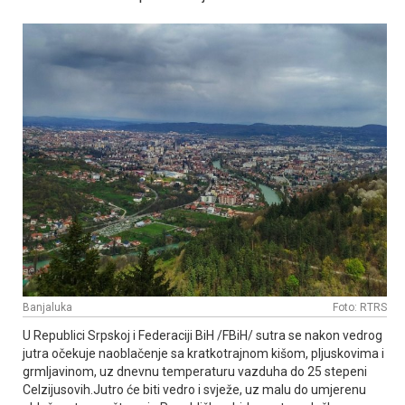
Banjaluka
Foto: RTRS
U Republici Srpskoj i Federaciji BiH /FBiH/ sutra se nakon vedrog
jutra očekuje naoblačenje sa kratkotrajnom kišom, pljuskovima i
grmljavinom, uz dnevnu temperaturu vazduha do 25 stepeni
Celzijusovih.Јutro će biti vedro i svježe, uz malu do umjerenu