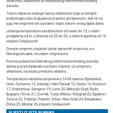
oblačnost, saopšteno je Republičkog hidrometeorološkog
zavoda.
Tokom dana se očekuje razvoj oblačnosti, koja će donijeti
kratkotrajnu kišu ili pljuskove praćene grmljavinom, dok će na
jugu Hercegovine biti sunčano i toplo tokom većeg dijela dana.
Јutarnja temperatura vazduha biće od osam do 13, u višim
predjelima od tri, a dnevna od 20 do 25, u višim krajevima od 14
stepeni Celzijusovih.
Duvaće umjeren i pojačan vjetar sjevernih smjerova, a u
Hercegovini jaka, na udare i olujna bura.
Prema podacima Federalnog hidrometeorološkog zavoda,
danas je preovladavalo sunčano vrijeme, uz umjerenu
oblačnost, na istoku pretežno oblačno.
Temperatura vazduha izmjerena u 14.00 časova: Bjelašnica
četiri, Čemerno 13, Sokolac i Han Pijesak 15, Gacko 16, Kneževo
17, Srebrenica i Sarajevo 19, Livno 20, Mrkonjić Grad, Rudo,
Bugojno i Drvar 21, Zvornik, Tuzla, Bileća i Višegrad 22, Bijeljina i
Zenica 23, Trebinje, Prijedor, Srbac i Novi Grad 24, Banjaluka i
Doboj 25, Mostar 26 stepeni Celzijusovih.
VIJESTI IZ ISTE RUBRIKE