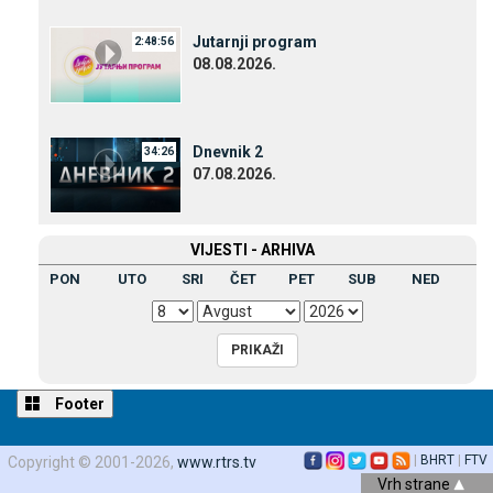
Јutarnji program
2:48:56
08.08.2026.
Dnevnik 2
34:26
07.08.2026.
VIЈESTI - ARHIVA
PON
UTO
SRI
ČET
PET
SUB
NED
Footer
|
BHRT
|
FTV
Copyright © 2001-2026,
www.rtrs.tv
Vrh strane