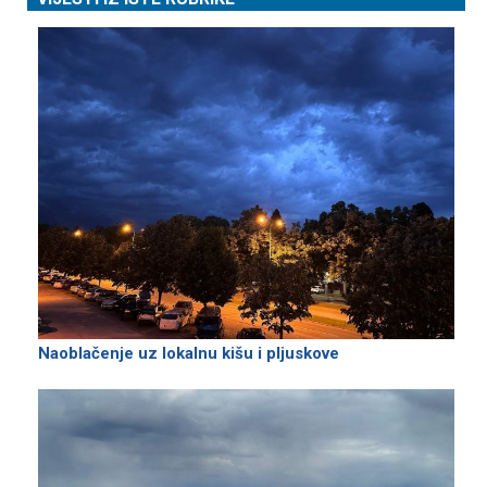
Naoblačenje uz lokalnu kišu i pljuskove