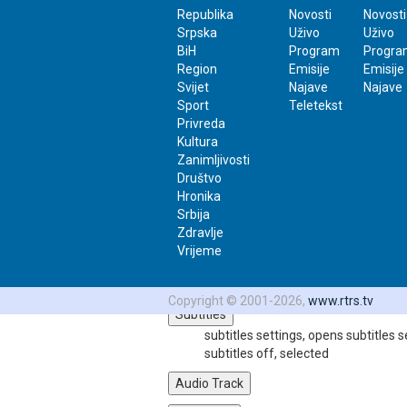
/
Republika
Novosti
Novosti
8:00
Srpska
Uživo
Uživo
Loaded
:
BiH
Program
Progra
0%
Region
Emisije
Emisije
Progress
: 0%
Svijet
Najave
Najave
Stream Type
LIVE
Sport
Teletekst
-8:00
Privreda
Kultura
Zanimljivosti
Playback Rate
Društvo
1x
Hronika
Chapters
Srbija
Zdravlje
Chapters
Vrijeme
Descriptions
descriptions off
, selected
Copyright © 2001-2026,
www.rtrs.tv
Subtitles
subtitles settings
, opens subtitles s
subtitles off
, selected
Audio Track