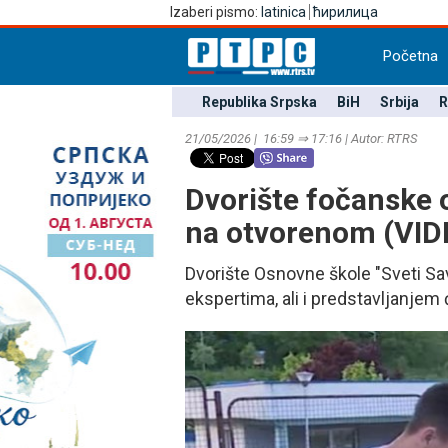
Izaberi pismo:
latinica
ћирилица
Početna
Republika Srpska
BiH
Srbija
R
21/05/2026 | 16:59 ⇒ 17:16 | Autor: RTRS
Dvorište fočanske 
na otvorenom (VID
Dvorište Osnovne škole "Sveti Sav
ekspertima, ali i predstavljanjem