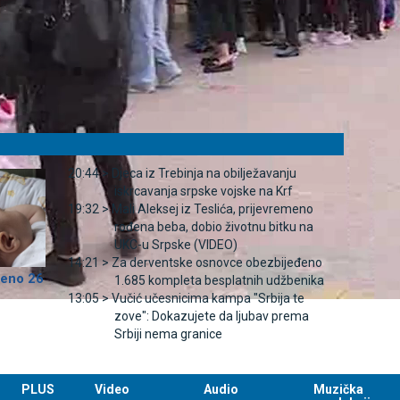
20:44 >
Djeca iz Trebinja na obilježavanju
iskrcavanja srpske vojske na Krf
19:32 >
Mali Aleksej iz Teslića, prijevremeno
rođena beba, dobio životnu bitku na
UKC-u Srpske (VIDEO)
14:21 >
Za derventske osnovce obezbijeđeno
đeno 26
1.685 kompleta besplatnih udžbenika
13:05 >
Vučić učesnicima kampa "Srbija te
zove": Dokazujete da ljubav prema
Srbiji nema granice
PLUS
Video
Audio
Muzička