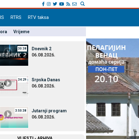
RS
RTRS
RTV taksa
pora
Vrijeme
Dnevnik 2
30:38
06.08.2026.
Srpska Danas
34:29
06.08.2026.
Јutarnji program
3:50:38
06.08.2026.
VIЈESTI - ARHIVA