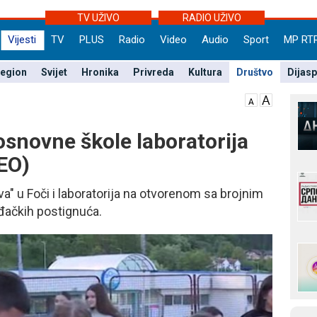
TV UŽIVO
RADIO UŽIVO
Vijesti
TV
PLUS
Radio
Video
Audio
Sport
MP RT
egion
Svijet
Hronika
Privreda
Kultura
Društvo
Dijas
osnovne škole laboratorija
EO)
a" u Foči i laboratorija na otvorenom sa brojnim
 đačkih postignuća.