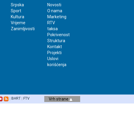
Srpska
Novosti
Sport
O nama
Kultura
Marketing
Vrijeme
RTV
Zanimljivosti
taksa
Pokrivenost
Struktura
Kontakt
Projekti
Uslovi
korišćenja
|
BHRT
|
FTV
Vrh strane