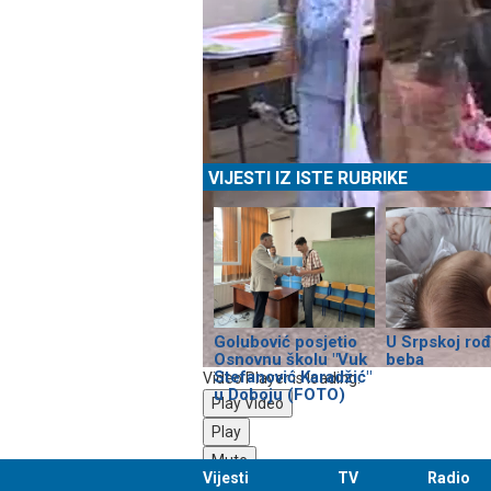
VIJESTI IZ ISTE RUBRIKE
Golubović posjetio
U Srpskoj ro
Osnovnu školu "Vuk
beba
Stefanović Karadžić"
Video Player is loading.
u Doboju (FOTO)
Play Video
Play
Mute
Vijesti
TV
Radio
0:00