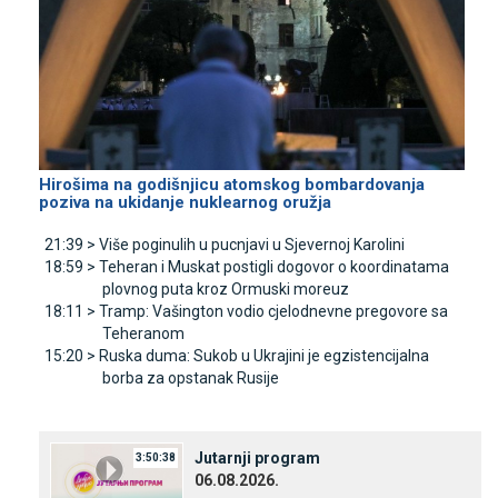
Hirošima na godišnjicu atomskog bombardovanja
poziva na ukidanje nuklearnog oružja
21:39 >
Više poginulih u pucnjavi u Sjevernoj Karolini
18:59 >
Teheran i Muskat postigli dogovor o koordinatama
plovnog puta kroz Ormuski moreuz
18:11 >
Tramp: Vašington vodio cjelodnevne pregovore sa
Teheranom
15:20 >
Ruska duma: Sukob u Ukrajini je egzistencijalna
borba za opstanak Rusije
Јutarnji program
3:50:38
06.08.2026.