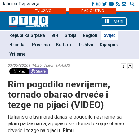
latinica
ћирилица
TV UŽIVO
RADIO UŽIVO
Meni
Republika Srpska
BiH
Srbija
Region
Svijet
Hronika
Privreda
Kultura
Društvo
Dijaspora
Vrijeme
03/06/2026 | 14:25 | Autor: TANЈUG
Rim pogodilo nevrijeme,
tornado obarao drveće i
tezge na pijaci (VIDEO)
Italijanski glavni grad danas je pogodilo nevrijeme sa
jakim padavinama, a pojavio se i tornado koji je obarao
drveće i tezge na pijaci u Rimu.