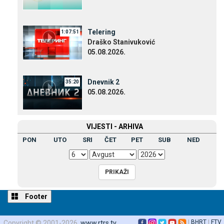
Telering
1:07:51
Draško Stanivuković
05.08.2026.
Dnevnik 2
35:20
05.08.2026.
VIЈESTI - ARHIVA
PON
UTO
SRI
ČET
PET
SUB
NED
Footer
|
BHRT
|
FTV
Copyright © 2001-2026,
www.rtrs.tv