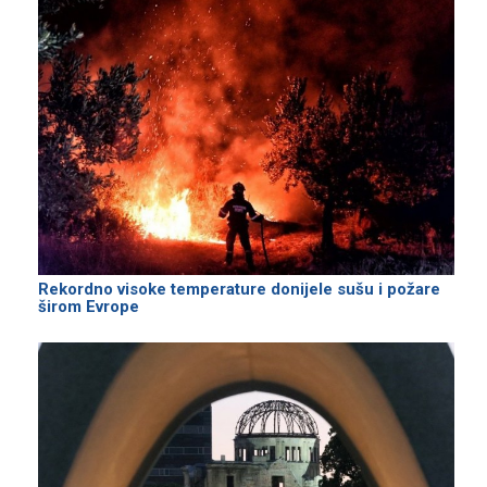
Rekordno visoke temperature donijele sušu i požare
širom Evrope