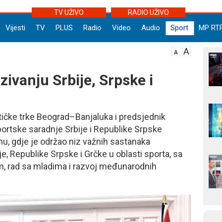
TV UŽIVO
RADIO UŽIVO
Vijesti
TV
PLUS
Radio
Video
Audio
Sport
MP RT
zivanju Srbije, Srpske i
tičke trke Beograd–Banjaluka i predsjednik
portske saradnje Srbije i Republike Srpske
unu, gdje je održao niz važnih sastanaka
e, Republike Srpske i Grčke u oblasti sporta, sa
, rad sa mladima i razvoj međunarodnih