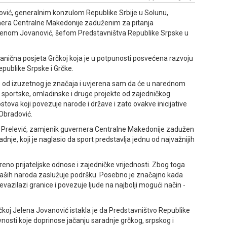
ović, generalnim konzulom Republike Srbije u Solunu,
ra Centralne Makedonije zaduženim za pitanja
lenom Јovanović, šefom Predstavništva Republike Srpske u
zvanična posjeta Grčkoj koja je u potpunosti posvećena razvoju
epublike Srpske i Grčke.
ke od izuzetnog je značaja i uvjerena sam da će u narednom
e sportske, omladinske i druge projekte od zajedničkog
stova koji povezuje narode i države i zato ovakve inicijative
 Obradović.
e Prelević, zamjenik guvernera Centralne Makedonije zadužen
je, koji je naglasio da sport predstavlja jednu od najvažnijih
kreno prijateljske odnose i zajedničke vrijednosti. Zbog toga
 naših naroda zaslužuje podršku. Posebno je značajno kada
vazilazi granice i povezuje ljude na najbolji mogući način -
koj Јelena Јovanović istakla je da Predstavništvo Republike
nosti koje doprinose jačanju saradnje grčkog, srpskog i