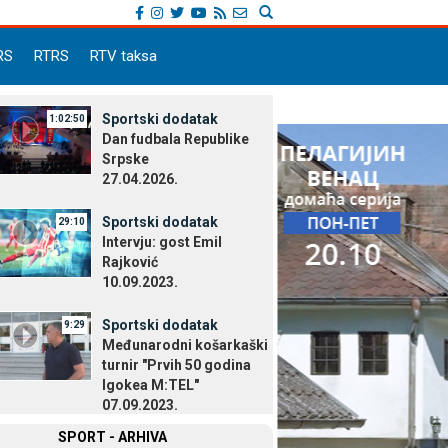
RS
RTRS
RTV taksa
Sportski dodatak
1:02:50
Dan fudbala Republike
Srpske
27.04.2026.
Sportski dodatak
29:10
Intervju: gost Emil
Rajković
10.09.2023.
Sportski dodatak
9:29
Međunarodni košarkaški
turnir "Prvih 50 godina
Igokea M:TEL"
07.09.2023.
SPORT - ARHIVA