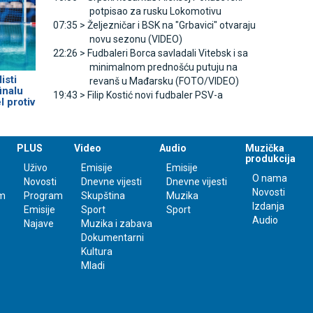
potpisao za rusku Lokomotivu
07:35 >
Željezničar i BSK na "Grbavici" otvaraju
novu sezonu (VIDEO)
22:26 >
Fudbaleri Borca savladali Vitebsk i sa
minimalnom prednošću putuju na
isti
revanš u Mađarsku (FOTO/VIDEO)
inalu
19:43 >
Filip Kostić novi fudbaler PSV-a
l protiv
PLUS
Video
Audio
Muzička
produkcija
Uživo
Emisije
Emisije
O nama
Novosti
Dnevne vijesti
Dnevne vijesti
Novosti
m
Program
Skupština
Muzika
Izdanja
Emisije
Sport
Sport
Audio
Najave
Muzika i zabava
Dokumentarni
Kultura
Mladi