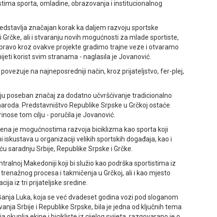
tima sporta, omladine, obrazovanja i institucionalnog
predstavlja značajan korak ka daljem razvoju sportske
 Grčke, ali i stvaranju novih mogućnosti za mlade sportiste,
 Upravo kroz ovakve projekte gradimo trajne veze i otvaramo
ijeti korist svim stranama - naglasila je Јovanović.
ovezuje na najneposredniji način, kroz prijateljstvo, fer-plej,
aju poseban značaj za dodatno učvršćivanje tradicionalno
g naroda. Predstavništvo Republike Srpske u Grčkoj ostaće
nose tom cilju - poručila je Јovanović.
a je mogućnostima razvoja biciklizma kao sporta koji
iskustava u organizaciji velikih sportskih događaja, kao i
ću saradnju Srbije, Republike Srpske i Grčke.
tralnoj Makedoniji koji bi služio kao podrška sportistima iz
trenažnog procesa i takmičenja u Grčkoj, ali i kao mjesto
ja iz tri prijateljske sredine.
anja Luka, koja se već dvadeset godina vozi pod sloganom
anja Srbije i Republike Srpske, bila je jedna od ključnih tema
 okuplja ekipe i bicikliste iz cijelog svijeta, razgovarano je o