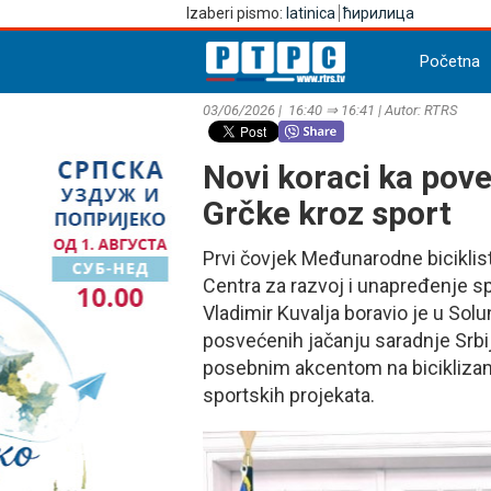
Izaberi pismo:
latinica
ћирилица
Početna
03/06/2026 | 16:40 ⇒ 16:41 | Autor: RTRS
Novi koraci ka pove
Grčke kroz sport
Prvi čovjek Međunarodne biciklis
Centra za razvoj i unapređenje s
Vladimir Kuvalja boravio je u Sol
posvećenih jačanju saradnje Srbij
posebnim akcentom na biciklizam
sportskih projekata.