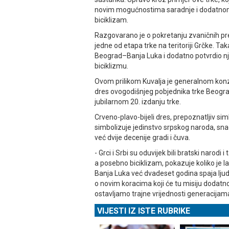
novim mogućnostima saradnje i dodatnom
biciklizam.
Razgovarano je o pokretanju zvaničnih pre
jedne od etapa trke na teritoriji Grčke. Ta
Beograd–Banja Luka i dodatno potvrdio nj
biciklizmu.
Ovom prilikom Kuvalja je generalnom konzu
dres ovogodišnjeg pobjednika trke Beogra
jubilarnom 20. izdanju trke.
Crveno-plavo-bijeli dres, prepoznatljiv sim
simbolizuje jedinstvo srpskog naroda, snag
već dvije decenije gradi i čuva.
- Grci i Srbi su oduvijek bili bratski narodi
a posebno biciklizam, pokazuje koliko je l
Banja Luka već dvadeset godina spaja ljud
o novim koracima koji će tu misiju dodatno 
ostavljamo trajne vrijednosti generacijama
VIJESTI IZ ISTE RUBRIKE