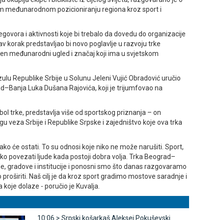
 međunarodnom pozicioniranju regiona kroz sport i
govora i aktivnosti koje bi trebalo da dovedu do organizacije
kav korak predstavljao bi novo poglavlje u razvoju trke
en međunarodni ugled i značaj koji ima u svjetskom
lu Republike Srbije u Solunu Јeleni Vujić Obradović uručio
d–Banja Luka Dušana Rajovića, koji je trijumfovao na
bol trke, predstavlja više od sportskog priznanja – on
u veza Srbije i Republike Srpske i zajedništvo koje ova trka
 i tako će ostati. To su odnosi koje niko ne može narušiti. Sport,
ako povezati ljude kada postoji dobra volja. Trka Beograd–
e, gradove i institucije i ponosni smo što danas razgovaramo
proširiti. Naš cilj je da kroz sport gradimo mostove saradnje i
 koje dolaze - poručio je Kuvalja.
10:06 >
Srpski košarkaš Aleksej Pokuševski