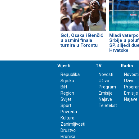
Gof, Osaka i Benčić
Mladi vaterpol
u osmini finala
Srbije u poluf
turnira u Torontu
SP, slijedi due
Hrvatske
Vijesti
TV
Radio
Republika
Novosti
Novosti
Srpska
Uživo
Uživo
BiH
Program
Progra
Region
Emisije
Emisije
Svijet
Najave
Najave
Sport
Teletekst
Privreda
Kultura
Zanimljivosti
Društvo
Hronika