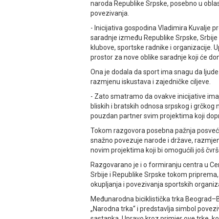
naroda Republike Srpske, posebno u oblas
povezivanja.
- Inicijativa gospodina Vladimira Kuvalje 
saradnje između Republike Srpske, Srbije i
klubove, sportske radnike i organizacije.
prostor za nove oblike saradnje koji će don
Ona je dodala da sport ima snagu da ljude p
razmjenu iskustava i zajedničke ciljeve.
- Zato smatramo da ovakve inicijative im
bliskih i bratskih odnosa srpskog i grčko
pouzdan partner svim projektima koji dopri
Tokom razgovora posebna pažnja posvećen
snažno povezuje narode i države, razmjeni 
novim projektima koji bi omogućili još čvrš
Razgovarano je i o formiranju centra u Cen
Srbije i Republike Srpske tokom priprema, 
okupljanja i povezivanja sportskih organizaci
Međunarodna biciklistička trka Beograd–B
„Narodna trka“ i predstavlja simbol poveziv
sastanka. Upravo kroz primjer ove trke, koja