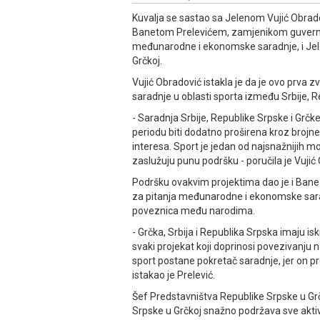
Kuvalja se sastao sa Јelenom Vujić Obrad
Banetom Prelevićem, zamjenikom guverne
međunarodne i ekonomske saradnje, i Јe
Grčkoj.
Vujić Obradović istakla je da je ovo prva 
saradnje u oblasti sporta između Srbije, R
- Saradnja Srbije, Republike Srpske i Grč
periodu biti dodatno proširena kroz brojn
interesa. Sport je jedan od najsnažnijih mo
zaslužuju punu podršku - poručila je Vujić
Podršku ovakvim projektima dao je i Ban
za pitanja međunarodne i ekonomske saradn
poveznica među narodima.
- Grčka, Srbija i Republika Srpska imaju is
svaki projekat koji doprinosi povezivanju
sport postane pokretač saradnje, jer on pre
istakao je Prelević.
Šef Predstavništva Republike Srpske u Grč
Srpske u Grčkoj snažno podržava sve aktiv