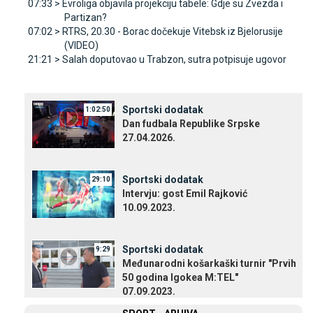
07:33 >
Evroliga objavila projekciju tabele: Gdje su Zvezda i
Partizan?
07:02 >
RTRS, 20.30 - Borac dočekuje Vitebsk iz Bjelorusije
(VIDEO)
21:21 >
Salah doputovao u Trabzon, sutra potpisuje ugovor
Sportski dodatak
1:02:50
Dan fudbala Republike Srpske
27.04.2026.
Sportski dodatak
29:10
Intervju: gost Emil Rajković
10.09.2023.
Sportski dodatak
9:29
Međunarodni košarkaški turnir "Prvih
50 godina Igokea M:TEL"
07.09.2023.