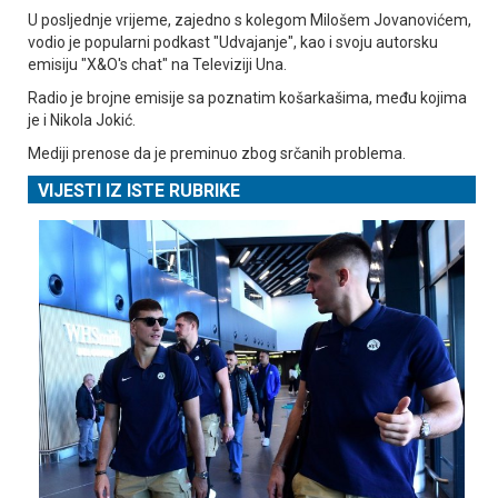
U posljednje vrijeme, zajedno s kolegom Milošem Јovanovićem,
vodio je popularni podkast "Udvajanje", kao i svoju autorsku
emisiju "X&O's chat" na Televiziji Una.
Radio je brojne emisije sa poznatim košarkašima, među kojima
je i Nikola Јokić.
Mediji prenose da je preminuo zbog srčanih problema.
VIJESTI IZ ISTE RUBRIKE