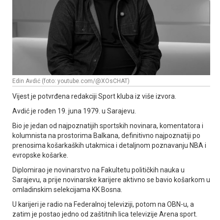
Edin Avdić (foto: youtube.com/@XOsCHAT)
Vijest je potvrđena redakciji Sport kluba iz više izvora.
Avdić je rođen 19. juna 1979. u Sarajevu.
Bio je jedan od najpoznatijih sportskih novinara, komentatora i
kolumnista na prostorima Balkana, definitivno najpoznatiji po
prenosima košarkaških utakmica i detaljnom poznavanju NBA i
evropske košarke.
Diplomirao je novinarstvo na Fakultetu političkih nauka u
Sarajevu, a prije novinarske karijere aktivno se bavio košarkom u
omladinskim selekcijama KK Bosna.
U karijeri je radio na Federalnoj televiziji, potom na OBN-u, a
zatim je postao jedno od zaštitnih lica televizije Arena sport.