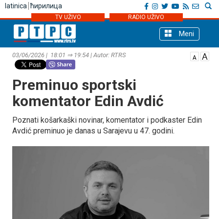
latinica
ћирилица
TV UŽIVO
RADIO UŽIVO
Meni
03/06/2026 | 18:01 ⇒ 19:54 | Autor: RTRS
Preminuo sportski
komentator Edin Avdić
Poznati košarkaški novinar, komentator i podkaster Edin
Avdić preminuo je danas u Sarajevu u 47. godini.