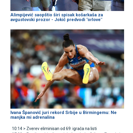
Alimpijević saopštio širi spisak košarkaša za
avgustovski prozor - Јokić predvodi "orlove"
Ivana Španović juri rekord Srbije u Birmingemu: Ne
manjka mi adrenalina
10:14 >
Zverev eliminisan od 69. igrača na listi