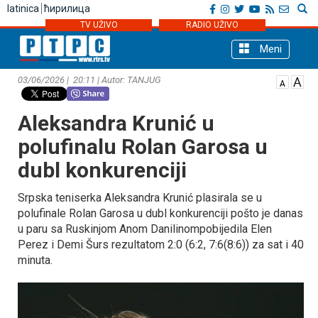
latinica
ћирилица
TV UŽIVO
RADIO UŽIVO
Meni
03/06/2026 | 20:11 | Autor: TANЈUG
Aleksandra Krunić u
polufinalu Rolan Garosa u
dubl konkurenciji
Srpska teniserka Aleksandra Krunić plasirala se u
polufinale Rolan Garosa u dubl konkurenciji pošto je danas
u paru sa Ruskinjom Anom Danilinompobijedila Elen
Perez i Demi Šurs rezultatom 2:0 (6:2, 7:6(8:6)) za sat i 40
minuta.