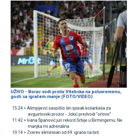
UŽIVO - Borac vodi protiv Vitebska na poluvremenu,
gosti sa igračem manje (FOTO/VIDEO)
15:24 >
Alimpijević saopštio širi spisak košarkaša za
avgustovski prozor - Јokić predvodi "orlove"
11:42 >
Ivana Španović juri rekord Srbije u Birmingemu: Ne
manjka mi adrenalina
10:14 >
Zverev eliminisan od 69. igrača na listi