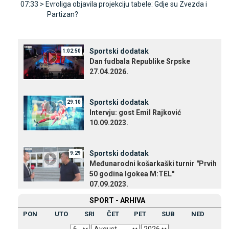
07:33 >
Evroliga objavila projekciju tabele: Gdje su Zvezda i
Partizan?
Sportski dodatak
1:02:50
Dan fudbala Republike Srpske
27.04.2026.
Sportski dodatak
29:10
Intervju: gost Emil Rajković
10.09.2023.
Sportski dodatak
9:29
Međunarodni košarkaški turnir "Prvih
50 godina Igokea M:TEL"
07.09.2023.
SPORT - ARHIVA
PON
UTO
SRI
ČET
PET
SUB
NED