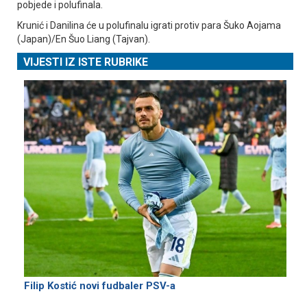
pobjede i polufinala.
Krunić i Danilina će u polufinalu igrati protiv para Šuko Aojama
(Јapan)/En Šuo Liang (Tajvan).
VIJESTI IZ ISTE RUBRIKE
Filip Kostić novi fudbaler PSV-a