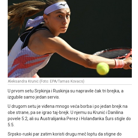
Aleksandra Krunić (Foto: EPA/Tamas Kovacs)
U prvom setu Srpkinja i Ruskinja su napravile čak tri brejka, a
izgubile samo jedan servis.
U drugom setu je viđena mnogo veća borba i po jedan brejk na
obe strane, pa se igrao taj-brejk. U njemu su Krunić i Danilina
povele 5:2, ali su Australijanka Perez i Holanđanka Šurs stigle do
5:5.
Srpsko-ruski par zatim koristi drugu meč loptu da stigne do