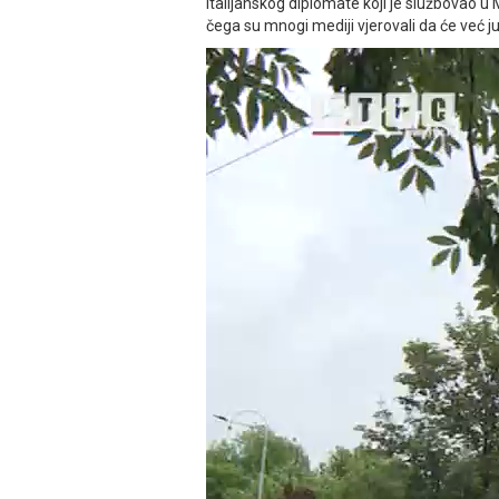
italijanskog diplomate koji je službovao u 
čega su mnogi mediji vjerovali da će već ju