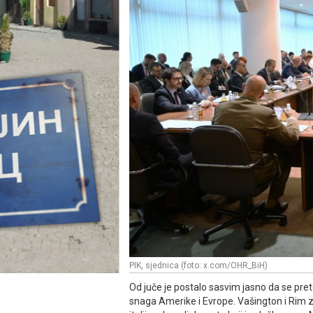
PIK, sjednica (foto: x.com/OHR_BiH)
Od juče je postalo sasvim jasno da se pre
snaga Amerike i Evrope. Vašington i Rim 