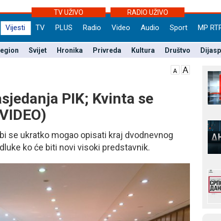
TV UŽIVO
RADIO UŽIVO
Vijesti
TV
PLUS
Radio
Video
Audio
Sport
MP RT
egion
Svijet
Hronika
Privreda
Kultura
Društvo
Dijas
sjedanja PIK; Kvinta se
(VIDEO)
o bi se ukratko mogao opisati kraj dvodnevnog
luke ko će biti novi visoki predstavnik.