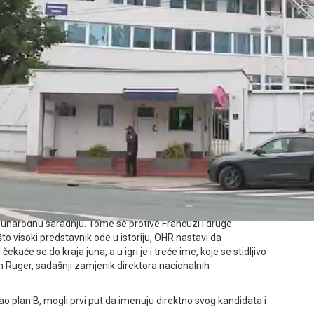
eg stoji Evropska unija, prije svih Francuska, Njemačka i Velika
erički državni sekretar, Marko Rubio potvrdio je ispred
nika u BiH kojeg ćemo podržati. Riječ je o gospodinu iz Italije
ao u pomaganju da se obezbijedi određena stabilnost na toj
ržavni sekretar.
ba da se oslobađa tutorstva i u naredne dvije godine ide ka
za BiH više ne bira, rekla je gostujući u emisiji Pečat, Ana
eđunarodnu saradnju. Tome se protive Francuzi i druge
to visoki predstavnik ode u istoriju, OHR nastavi da
kaće se do kraja juna, a u igri je i treće ime, koje se stidljivo
m Ruger, sadašnji zamjenik direktora nacionalnih
kao plan B, mogli prvi put da imenuju direktno svog kandidata i