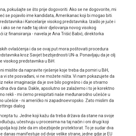
a, pokušajte se što prije dogovoriti. Ako se ne dogovorite, mi
eć se pojavilo ime kandidata, Amerikanac koji bi mogao biti.
redstavnika i Kancelarije visokog predstavnika. Izašlo je juče i
 i ako se ne nađe taj okvir djelovanja novog visokog
ći iz finansiranja - navela je Ana Trišić Babić, direktorka
nskih ovlašćenja i da se ovaj put mora poštovati procedura
tavnika kroz Savjet bezbjednosti UN-a. Ponavljaju da je cilj
e visokog predstavnika u BiH.
ni mislite da napravite rješenje koje treba da pomiri u BiH,
 Pa vi ste posvađani, vi ne možete ništa. Vi nam pokazujete da
iz neke imaginacije da je sve bilo pogrešno i da je stvarno
odna dva dana. Dakle, apsolutno se zalažemo i to je korektno
sno rekli - mi ćemo preispitati naše međunarodno učešće u
no učešće - ni američko ni zapadnoevropsko. Zato mislim da
ettings dialog
oncepta tu. Јedne koji kažu da treba država da stane na svoje
 odlučuju, učestvuju u procesima na taj način i oni drugi koji
 spolja koji žele da im obezbijede protektorat. To je sudar dva
se danas manifestuje od dvije velike strane, jedne gdje je EU