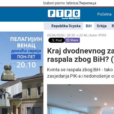
Izaberi pismo:
latinica
ћирилица
Početna
Republika Srpska
BiH
Srbija
R
05/06/2026 | 20:35 ⇒ 22:46 | Autor: RTRS
Kraj dvodnevnog za
raspala zbog BiH? 
Kvinta se raspala zbog BiH - tak
zasjedanja PIK-a i nedonošenje od