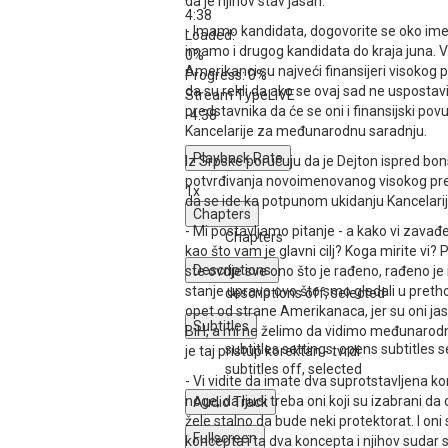
da je njihov stav jasan.
4:38
- Imamo kandidata, dogovorite se oko imen
Loaded
:
imamo i drugog kandidata do kraja juna. V
0%
Amerikanci su najveći finansijeri visokog p
Progress
: 0%
da su rekli da ako se ovaj sad ne uspostavi
Stream Type
LIVE
predstavnika da će se oni i finansijski povu
-4:38
Kancelarije za međunarodnu saradnju.
Playback Rate
Iz Srpske poručuju da je Dejton ispred bo
potvrđivanja novoimenovanog visokog preds
1x
da se ide ka potpunom ukidanju Kancelarij
Chapters
- Mi postavljamo pitanje - a kako vi zavađe
Chapters
kao što vam je glavni cilj? Koga mirite vi?
Descriptions
ste ovdje sve ono što je rađeno, rađeno je 
stanje upravo ovo što smo gledali u preth
descriptions off
, selected
opet od strane Amerikanaca, jer su oni ja
Subtitles
BiH, a mi ne želimo da vidimo međunarod
subtitles settings
, opens subtitles s
je taj pristup korektan - tvrdi
subtitles off
, selected
- Vi vidite da imate dva suprotstavljena k
noge, da ljudi treba oni koji su izabrani da
Audio Track
žele stalno da bude neki protektorat. I oni
Fullscreen
koncepta i ta dva koncepta i njihov sudar 