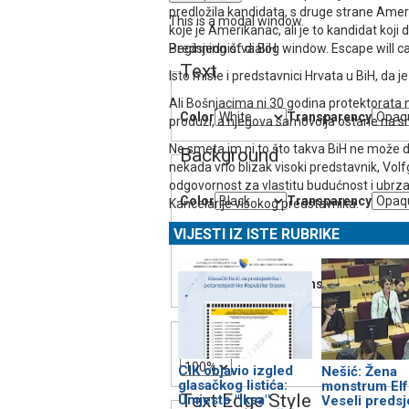
predložila kandidata, s druge strane Ameri
This is a modal window.
koje je Amerikanac, ali je to kandidat koji d
Beginning of dialog window. Escape will c
Predsjedništva BiH.
Text
Isto misle i predstavnici Hrvata u BiH, da 
Ali Bošnjacima ni 30 godina protektorata 
Color
Transparency
produži, a njegova samovolja ostane na snaz
Ne smeta im ni to što takva BiH ne može d
Background
nekada vrlo blizak visoki predstavnik, Vol
odgovornost za vlastitu budućnost i ubrza
Color
Transparency
Kancelarije visokog predstavnika.
VIJESTI IZ ISTE RUBRIKE
Window
Color
Transparency
Font Size
CIK objavio izgled
Nešić: Žena
glasačkog listića:
monstrum Elf
Text Edge Style
Umjesto "iksa"
Veseli preds