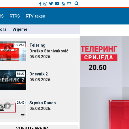
RS
RTRS
RTV taksa
pora
Vrijeme
Telering
1:07:51
Draško Stanivuković
05.08.2026.
Dnevnik 2
35:20
05.08.2026.
Srpska Danas
29:40
05.08.2026.
VIЈESTI - ARHIVA