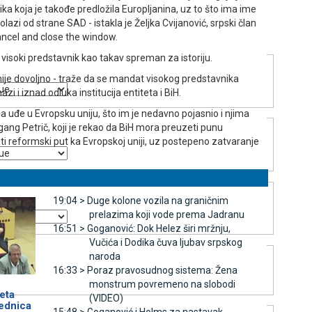
ka koja je takođe predložila Europljanina, uz to što ima ime
olazi od strane SAD - istakla je Željka Cvijanović, srpski član
ancel and close the window.
je visoki predstavnik kao takav spreman za istoriju.
nije dovoljno - traže da se mandat visokog predstavnika
i i iznad odluka institucija entiteta i BiH.
a uđe u Evropsku uniju, što im je nedavno pojasnio i njima
fgang Petrič, koji je rekao da BiH mora preuzeti punu
ti reformski put ka Evropskoj uniji, uz postepeno zatvaranje
19:04 >
Duge kolone vozila na graničnim
prelazima koji vode prema Јadranu
16:51 >
Goganović: Dok Helez širi mržnju,
Vučića i Dodika čuva ljubav srpskog
naroda
16:33 >
Poraz pravosudnog sistema: Žena
monstrum povremeno na slobodi
eta
(VIDEO)
jednica