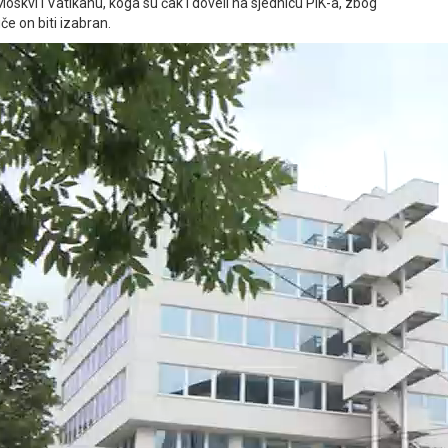
Moskvi i Vatikanu, koga su čak i doveli na sjednicu PIK-a, zbog
če on biti izabran.