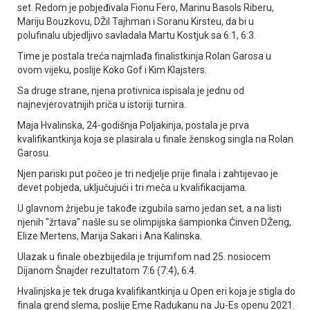
set. Redom je pobjeđivala Fionu Fero, Marinu Basols Riberu,
Mariju Bouzkovu, DŽil Tajhman i Soranu Kirsteu, da bi u
polufinalu ubjedljivo savladala Martu Kostjuk sa 6:1, 6:3.
Time je postala treća najmlađa finalistkinja Rolan Garosa u
ovom vijeku, poslije Koko Gof i Kim Klajsters.
Sa druge strane, njena protivnica ispisala je jednu od
najnevjerovatnijih priča u istoriji turnira.
Maja Hvalinska, 24-godišnja Poljakinja, postala je prva
kvalifikantkinja koja se plasirala u finale ženskog singla na Rolan
Garosu.
Njen pariski put počeo je tri nedjelje prije finala i zahtijevao je
devet pobjeda, uključujući i tri meča u kvalifikacijama.
U glavnom žrijebu je takođe izgubila samo jedan set, a na listi
njenih "žrtava" našle su se olimpijska šampionka Ćinven DŽeng,
Elize Mertens, Marija Sakari i Ana Kalinska.
Ulazak u finale obezbijedila je trijumfom nad 25. nosiocem
Dijanom Šnajder rezultatom 7:6 (7:4), 6:4.
Hvalinjska je tek druga kvalifikantkinja u Open eri koja je stigla do
finala grend slema, poslije Eme Radukanu na Јu-Es openu 2021.