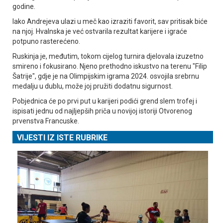
godine.
Iako Andrejeva ulazi u meč kao izraziti favorit, sav pritisak biće
na njoj. Hvalnska je već ostvarila rezultat karijere i igraće
potpuno rasterećeno.
Ruskinja je, međutim, tokom cijelog turnira djelovala izuzetno
smireno i fokusirano. Njeno prethodno iskustvo na terenu "Filip
Šatrije", gdje je na Olimpijskim igrama 2024. osvojila srebrnu
medalju u dublu, može joj pružiti dodatnu sigurnost.
Pobjednica će po prvi put u karijeri podići grend slem trofej i
ispisati jednu od najljepših priča u novijoj istoriji Otvorenog
prvenstva Francuske.
VIJESTI IZ ISTE RUBRIKE