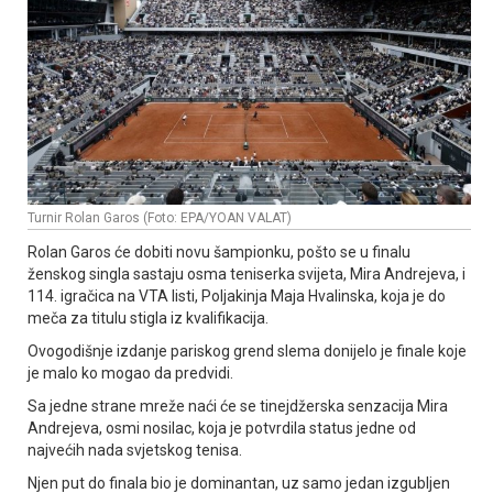
Turnir Rolan Garos (Foto: EPA/YOAN VALAT)
Rolan Garos će dobiti novu šampionku, pošto se u finalu
ženskog singla sastaju osma teniserka svijeta, Mira Andrejeva, i
114. igračica na VTA listi, Poljakinja Maja Hvalinska, koja je do
meča za titulu stigla iz kvalifikacija.
Ovogodišnje izdanje pariskog grend slema donijelo je finale koje
je malo ko mogao da predvidi.
Sa jedne strane mreže naći će se tinejdžerska senzacija Mira
Andrejeva, osmi nosilac, koja je potvrdila status jedne od
najvećih nada svjetskog tenisa.
Njen put do finala bio je dominantan, uz samo jedan izgubljen