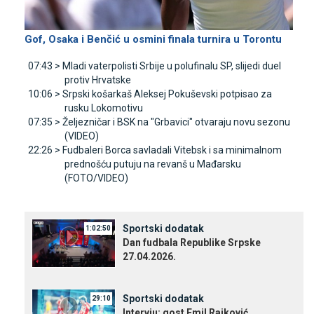
Gof, Osaka i Benčić u osmini finala turnira u Torontu
07:43 >
Mladi vaterpolisti Srbije u polufinalu SP, slijedi duel
protiv Hrvatske
10:06 >
Srpski košarkaš Aleksej Pokuševski potpisao za
rusku Lokomotivu
07:35 >
Željezničar i BSK na "Grbavici" otvaraju novu sezonu
(VIDEO)
22:26 >
Fudbaleri Borca savladali Vitebsk i sa minimalnom
prednošću putuju na revanš u Mađarsku
(FOTO/VIDEO)
Sportski dodatak
1:02:50
Dan fudbala Republike Srpske
27.04.2026.
Sportski dodatak
29:10
Intervju: gost Emil Rajković