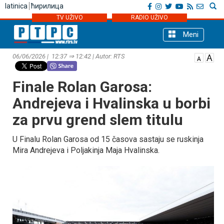
latinica
ћирилица
TV UŽIVO
RADIO UŽIVO
Meni
06/06/2026 | 12:37 ⇒ 12:42 | Autor: RTS
Finale Rolan Garosa:
Andrejeva i Hvalinska u borbi
za prvu grend slem titulu
U Finalu Rolan Garosa od 15 časova sastaju se ruskinja
Mira Andrejeva i Poljakinja Maja Hvalinska.