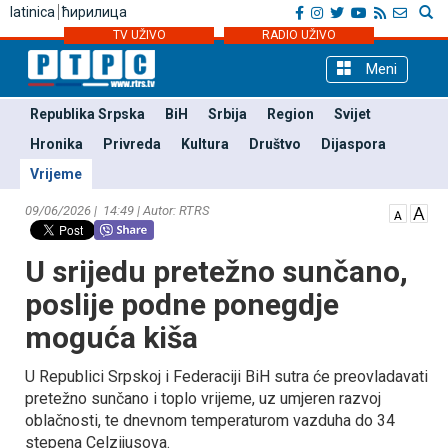
latinica
ћирилица
TV UŽIVO
RADIO UŽIVO
Meni
Republika Srpska
BiH
Srbija
Region
Svijet
Hronika
Privreda
Kultura
Društvo
Dijaspora
Vrijeme
09/06/2026 | 14:49 | Autor: RTRS
U srijedu pretežno sunčano,
poslije podne ponegdje
moguća kiša
U Republici Srpskoj i Federaciji BiH sutra će preovladavati
pretežno sunčano i toplo vrijeme, uz umjeren razvoj
oblačnosti, te dnevnom temperaturom vazduha do 34
stepena Celzijusova.