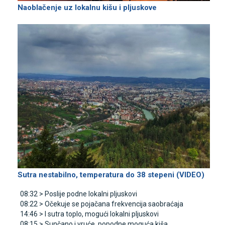
Naoblačenje uz lokalnu kišu i pljuskove
Sutra nestabilno, temperatura do 38 stepeni (VIDEO)
08:32 >
Poslije podne lokalni pljuskovi
08:22 >
Očekuje se pojačana frekvencija saobraćaja
14:46 >
I sutra toplo, mogući lokalni pljuskovi
08:15 >
Sunčano i vruće, popodne moguća kiša