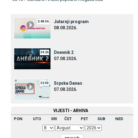
Јutarnji program
2:48:56
08.08.2026.
Dnevnik 2
34:26
07.08.2026.
Srpska Danas
32:00
07.08.2026.
VIЈESTI - ARHIVA
PON
UTO
SRI
ČET
PET
SUB
NED