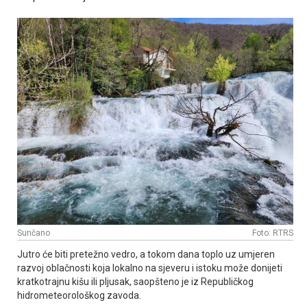
Sunčano
Foto: RTRS
Јutro će biti pretežno vedro, a tokom dana toplo uz umjeren
razvoj oblačnosti koja lokalno na sjeveru i istoku može donijeti
kratkotrajnu kišu ili pljusak, saopšteno je iz Republičkog
hidrometeorološkog zavoda.