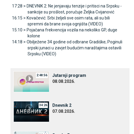
17:28 >
DNEVNIK 2: Ne jenjavaju tenzije i pritisci na Srpsku -
sankcije su prošlost, poručuje Željka Cvijanović
16:15 >
Kovačević: Srbi željeli sve osim rata, ali su bili
spremni da brane svoja ognjišta (VIDEO)
15:10 >
Pojačana frekvencija vozila na nekoliko GP, duge
kolone
14:18 >
Obilježene 34 godine od odbrane Gradiške; Poginuli
srpski junaci u zavjet budućim naraštajima ostavili
Srpsku (VIDEO)
Јutarnji program
2:48:56
08.08.2026.
Dnevnik 2
34:26
07.08.2026.