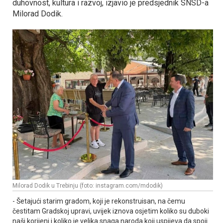
duhovnost, kultura i razvoj, izjavio je predsjednik SNSD-a
Milorad Dodik.
Milorad Dodik u Trebinju (foto: instagram.com/mdodik)
- Šetajući starim gradom, koji je rekonstruisan, na čemu
čestitam Gradskoj upravi, uvijek iznova osjetim koliko su duboki
naši korijeni i koliko je velika snaga naroda koji uspijeva da spoji