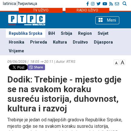
latinica
ћирилица
TV UŽIVO
RADIO UŽIVO
Meni
Republika Srpska
BiH
Srbija
Region
Svijet
Hronika
Privreda
Kultura
Društvo
Dijaspora
Vrijeme
09/06/2026 | 18:05 ⇒ 20:11 | Autor: RTRS
Dodik: Trebinje - mjesto gdje
se na svakom koraku
susreću istorija, duhovnost,
kultura i razvoj
Trebinje je jedan od najljepših gradova Republike Srpske,
mjesto gdje se na svakom koraku susreću istorija,