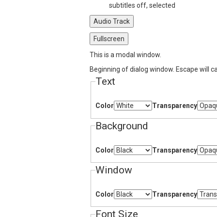
subtitles off
, selected
Audio Track
Fullscreen
This is a modal window.
Beginning of dialog window. Escape will c
Text
Color
Transparency
Background
Color
Transparency
Window
Color
Transparency
Font Size