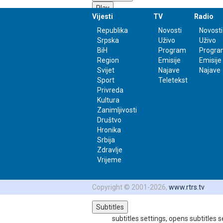
Play
Vijesti
TV
Radio
Mute
Republika
Novosti
Novosti
0:00
Srpska
Uživo
Uživo
/
BiH
Program
Progra
2:59
Region
Emisije
Emisije
Loaded
:
Svijet
Najave
Najave
0%
Sport
Teletekst
Progress
: 0%
Privreda
Stream Type
LIVE
Kultura
-2:59
Zanimljivosti
Društvo
Playback Rate
Hronika
Srbija
1x
Zdravlje
Chapters
Vrijeme
Chapters
Descriptions
Copyright © 2001-2026,
www.rtrs.tv
descriptions off
, selected
Subtitles
subtitles settings
, opens subtitles s