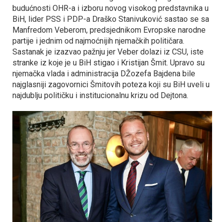
budućnosti OHR-a i izboru novog visokog predstavnika u
BiH, lider PSS i PDP-a Draško Stanivuković sastao se sa
Manfredom Veberom, predsjednikom Evropske narodne
partije i jednim od najmoćnijih njemačkih političara.
Sastanak je izazvao pažnju jer Veber dolazi iz CSU, iste
stranke iz koje je u BiH stigao i Kristijan Šmit. Upravo su
njemačka vlada i administracija DŽozefa Bajdena bile
najglasniji zagovornici Šmitovih poteza koji su BiH uveli u
najdublju političku i institucionalnu krizu od Dejtona.