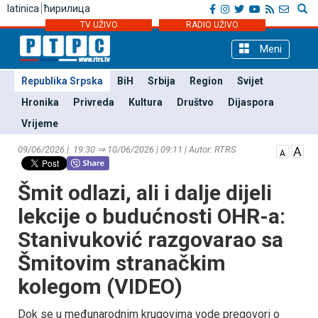
latinica
ћирилица
TV UŽIVO
RADIO UŽIVO
Meni
Republika Srpska
BiH
Srbija
Region
Svijet
Hronika
Privreda
Kultura
Društvo
Dijaspora
Vrijeme
09/06/2026 | 19:30 ⇒ 10/06/2026 | 09:11 | Autor: RTRS
Šmit odlazi, ali i dalje dijeli
lekcije o budućnosti OHR-a:
Stanivuković razgovarao sa
Šmitovim stranačkim
kolegom (VIDEO)
Dok se u međunarodnim krugovima vode pregovori o