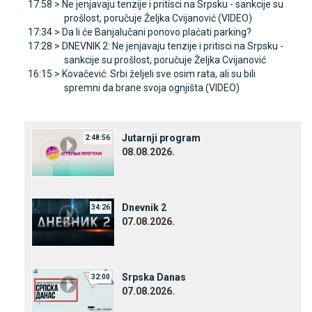
17:58 >
Ne jenjavaju tenzije i pritisci na Srpsku - sankcije su
prošlost, poručuje Željka Cvijanović (VIDEO)
17:34 >
Da li će Banjalučani ponovo plaćati parking?
17:28 >
DNEVNIK 2: Ne jenjavaju tenzije i pritisci na Srpsku -
sankcije su prošlost, poručuje Željka Cvijanović
16:15 >
Kovačević: Srbi željeli sve osim rata, ali su bili
spremni da brane svoja ognjišta (VIDEO)
Јutarnji program
2:48:56
08.08.2026.
Dnevnik 2
34:26
07.08.2026.
Srpska Danas
32:00
07.08.2026.