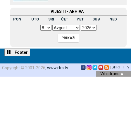
VIЈESTI - ARHIVA
PON
UTO
SRI
ČET
PET
SUB
NED
Footer
|
BHRT
|
FTV
Copyright © 2001-2026,
www.rtrs.tv
Vrh strane