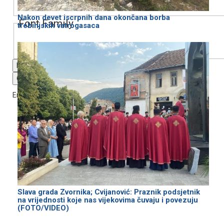
Nakon devet iscrpnih dana okončana borba
Font Family
trebinjskih vatrogasaca
Reset
restore all settings to the default values
Done
Close Modal Dialog
End of dialog window.
Slava grada Zvornika; Cvijanović: Praznik podsjetnik
na vrijednosti koje nas vijekovima čuvaju i povezuju
(FOTO/VIDEO)