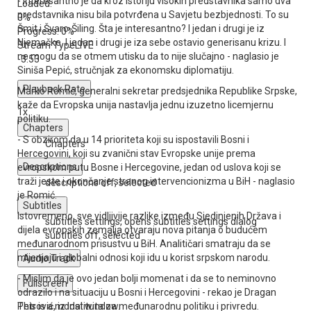
- Interesantno je da kroz istoriju visokih predstavnika samo dva
Loaded
:
predstavnika nisu bila potvrđena u Savjetu bezbjednosti. To su
0%
Šmit i Švarc-Šiling. Šta je interesantno? I jedan i drugi je iz
Progress
: 0%
Njemačke. I jedan i drugi je iza sebe ostavio generisanu krizu. I
Stream Type
LIVE
ne mogu da se otmem utisku da to nije slučajno - naglasio je
-3:53
Siniša Pepić, stručnjak za ekonomsku diplomatiju.
Playback Rate
Marko Romić, generalni sekretar predsjednika Republike Srpske,
kaže da Evropska unija nastavlja jednu izuzetno licemjernu
1x
politiku.
Chapters
- S obzirom da u 14 prioriteta koji su ispostavili Bosni i
Chapters
Hercegovini, koji su zvanični stav Evropske unije prema
Descriptions
evropskom putu Bosne i Hercegovine, jedan od uslova koji se
traži jeste i okončanje stranog intervencionizma u BiH - naglasio
descriptions off
, selected
je Romić.
Subtitles
Istovremeno, sve vidljivije razlike između Sjedinjenih Država i
subtitles settings
, opens subtitles settings dialog
dijela evropskih zemalja otvaraju nova pitanja o budućem
subtitles off
, selected
međunarodnom prisustvu u BiH. Analitičari smatraju da se
mijenjaju i globalni odnosi koji idu u korist srpskom narodu.
Audio Track
- Mislim da je ovo jedan bolji momenat i da se to neminovno
Fullscreen
odrazilo i na situaciju u Bosni i Hercegovini - rekao je Dragan
This is a modal window.
Petrović, iz Instituta za međunarodnu politiku i privredu.