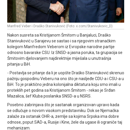
Manfred Veber i Draško Stanivuković (Foto: x.com/Stanivukovic_D)
Nakon susreta sa Kristijanom Šmitom u Banjaluci, Draško
Stanivuković u Sarajevu se sastao i sa njegovim stranačkim
kolegom Manfredom Veberom iz Evropske narodne partije
odnosno bavarske CSU. Iz SNSD-a jasna poruka, ta grupacija se
Šmitovim djelovanjem najdirektnije miješala u unutrašnja
pitanja u BiH.
- Postavlja se pitanje da li je uopšte Draško Stanivuković skrenuo
pažnju gospodinu Veberu na ono što je nasljeđe CDU-a i CSU-a u
BiH. To je praktično jedna kolonijalna diktatura koju smo imali u
proteklih pet godina sa Kristijanom Šmitom - rekao je Srđan
Mazalica, šef Kluba poslanika SNSD-a u NSRS.
Posebno zabrinjava što je sastanak organizovan upravo kada
se odlučuje o novom visokom predstavniku. Dok se Njemačka
zalaže za ostanak OHR-a, zemlje sa kojima Srpska ima dobre
odnose, poput SAD-a, Rusije i Kine, žele da ugase ili ograniče taj
mehanizam.