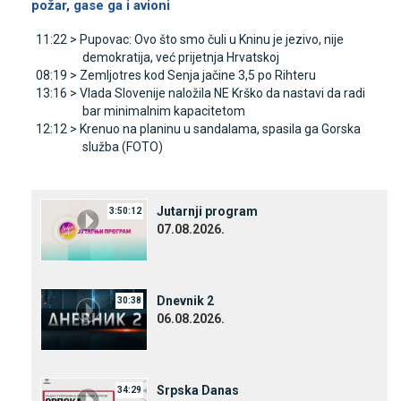
požar, gase ga i avioni
11:22 >
Pupovac: Ovo što smo čuli u Kninu je jezivo, nije
demokratija, već prijetnja Hrvatskoj
08:19 >
Zemljotres kod Senja jačine 3,5 po Rihteru
13:16 >
Vlada Slovenije naložila NE Krško da nastavi da radi
bar minimalnim kapacitetom
12:12 >
Krenuo na planinu u sandalama, spasila ga Gorska
služba (FOTO)
Јutarnji program
3:50:12
07.08.2026.
Dnevnik 2
30:38
06.08.2026.
Srpska Danas
34:29