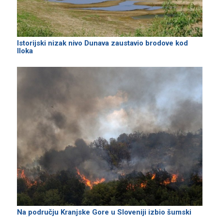
Istorijski nizak nivo Dunava zaustavio brodove kod
Iloka
Na području Kranjske Gore u Sloveniji izbio šumski