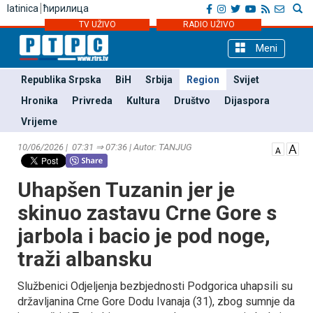
latinica
ћирилица
TV UŽIVO
RADIO UŽIVO
Meni
Republika Srpska
BiH
Srbija
Region
Svijet
Hronika
Privreda
Kultura
Društvo
Dijaspora
Vrijeme
10/06/2026 | 07:31 ⇒ 07:36 | Autor: TANЈUG
Uhapšen Tuzanin jer je
skinuo zastavu Crne Gore s
jarbola i bacio je pod noge,
traži albansku
Službenici Odjeljenja bezbjednosti Podgorica uhapsili su
državljanina Crne Gore Dodu Ivanaja (31), zbog sumnje da