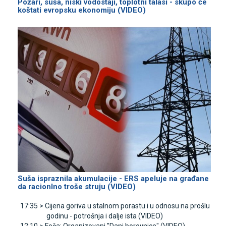
Požari, suša, niski vodostaji, toplotni talasi - skupo će
koštati evropsku ekonomiju (VIDEO)
Suša ispraznila akumulacije - ERS apeluje na građane
da racionlno troše struju (VIDEO)
17:35 >
Cijena goriva u stalnom porastu i u odnosu na prošlu
godinu - potrošnja i dalje ista (VIDEO)