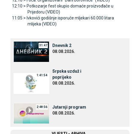
12:10 >
Foča: Organizovani "Dani borovnice" (VIDEO)
12:10 >
Potkozarje fest okupio domaće proizvođače u
Prijedoru (VIDEO)
11:05 >
Ivkovići godišnje isporuče mljekari 60.000 litara
mlijeka (VIDEO)
Dnevnik 2
31:47
08.08.2026.
Srpska uzduž i
1:41:54
poprijeko
08.08.2026.
Јutarnji program
2:48:56
08.08.2026.
VIЈESTI - ARHIVA