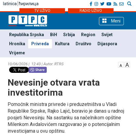
latinica
ћирилица
TV UŽIVO
RADIO UŽIVO
Meni
Republika Srpska
BiH
Srbija
Region
Svijet
Hronika
Privreda
Kultura
Društvo
Dijaspora
Vrijeme
10/06/2026 | 12:43 | Autor: RTRS
Nevesinje otvara vrata
investitorima
Pomoćnik ministra privrede i preduzetništva u Vladi
Republike Srpske, Rajko Lajić, boravio je danas u radnoj
posjeti Nevesinju. Na sastanku sa načelnikom opštine
Milenkom Avdalovićem razgovarao je o potencijalnim
investicijama u ovu opštinu.