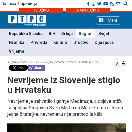
latinica
ћирилица
TV UŽIVO
RADIO UŽIVO
Meni
Republika Srpska
BiH
Srbija
Region
Svijet
Hronika
Privreda
Kultura
Društvo
Dijaspora
Vrijeme
10/06/2026 | 23:17 ⇒ 11/06/2026 | 08:29 | Autor: RTRS
Nevrijeme iz Slovenije stiglo
u Hrvatsku
Nevrijeme je zahvatilo i gornje Međimurje, a dojave stižu
iz opština Štrigova i Sveti Martin na Muri. Prema riječima
jedne čitateljke, nevremenu nije prethodila kiša.