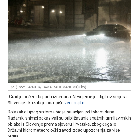
Kiša (Foto: TANJUG/ SAVA RADOVANOVIĆ/ bs)
-Grad je počeo da pada iznenada. Nevrijeme je stiglo iz smjera
Slovenije - kazala je ona, piše
vecernji.hr
.
Dolazak olujnog sistema bio je najavljen još tokom dana.
Radarski snimci pokazivali su približavanje snažnih grmljavinskih
oblaka iz Slovenije prema sjeveru Hrvatske, zbog čega je
Državni hidrometeorološki zavod izdao upozorenja za više
regija.