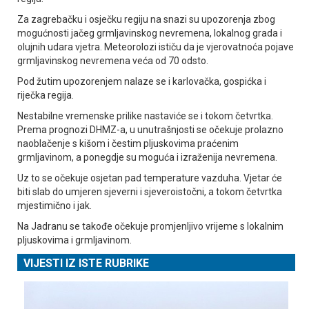
Za zagrebačku i osječku regiju na snazi su upozorenja zbog
mogućnosti jačeg grmljavinskog nevremena, lokalnog grada i
olujnih udara vjetra. Meteorolozi ističu da je vjerovatnoća pojave
grmljavinskog nevremena veća od 70 odsto.
Pod žutim upozorenjem nalaze se i karlovačka, gospićka i
riječka regija.
Nestabilne vremenske prilike nastaviće se i tokom četvrtka.
Prema prognozi DHMZ-a, u unutrašnjosti se očekuje prolazno
naoblačenje s kišom i čestim pljuskovima praćenim
grmljavinom, a ponegdje su moguća i izraženija nevremena.
Uz to se očekuje osjetan pad temperature vazduha. Vjetar će
biti slab do umjeren sjeverni i sjeveroistočni, a tokom četvrtka
mjestimično i jak.
Na Јadranu se takođe očekuje promjenljivo vrijeme s lokalnim
pljuskovima i grmljavinom.
VIJESTI IZ ISTE RUBRIKE