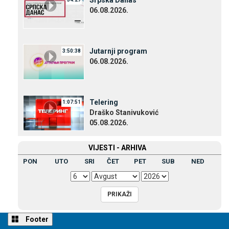
Srpska Danas
06.08.2026.
Јutarnji program
3:50:38
06.08.2026.
Telering
1:07:51
Draško Stanivuković
05.08.2026.
VIЈESTI - ARHIVA
PON
UTO
SRI
ČET
PET
SUB
NED
Footer