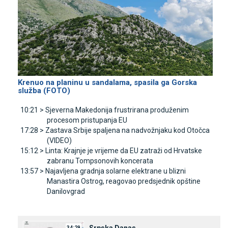
Krenuo na planinu u sandalama, spasila ga Gorska
služba (FOTO)
10:21 >
Sjeverna Makedonija frustrirana produženim
procesom pristupanja EU
17:28 >
Zastava Srbije spaljena na nadvožnjaku kod Otočca
(VIDEO)
15:12 >
Linta: Krajnje je vrijeme da EU zatraži od Hrvatske
zabranu Tompsonovih koncerata
13:57 >
Najavljena gradnja solarne elektrane u blizni
Manastira Ostrog, reagovao predsjednik opštine
Danilovgrad
34:29