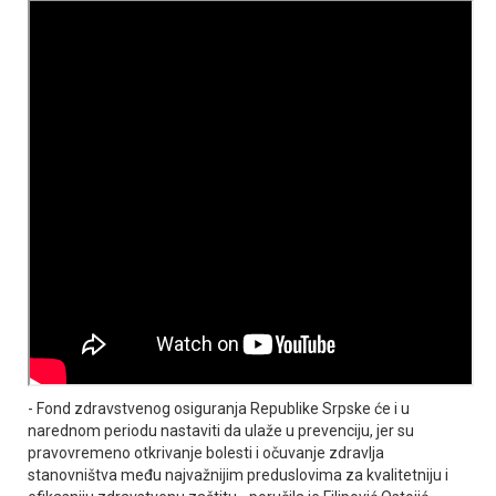
- Fond zdravstvenog osiguranja Republike Srpske će i u
narednom periodu nastaviti da ulaže u prevenciju, jer su
pravovremeno otkrivanje bolesti i očuvanje zdravlja
stanovništva među najvažnijim preduslovima za kvalitetniju i