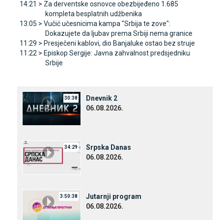
14:21 >
Za derventske osnovce obezbijeđeno 1.685
kompleta besplatnih udžbenika
13:05 >
Vučić učesnicima kampa "Srbija te zove":
Dokazujete da ljubav prema Srbiji nema granice
11:29 >
Presječeni kablovi, dio Banjaluke ostao bez struje
11:22 >
Episkop Sergije: Јavna zahvalnost predsjedniku
Srbije
Dnevnik 2
30:38
06.08.2026.
Srpska Danas
34:29
06.08.2026.
Јutarnji program
3:50:38
06.08.2026.