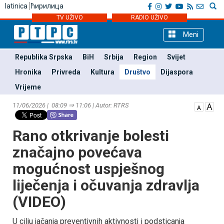
latinica
ћирилица
TV UŽIVO
RADIO UŽIVO
Meni
Republika Srpska
BiH
Srbija
Region
Svijet
Hronika
Privreda
Kultura
Društvo
Dijaspora
Vrijeme
11/06/2026 | 08:09 ⇒ 11:06 | Autor: RTRS
Rano otkrivanje bolesti
značajno povećava
mogućnost uspješnog
liječenja i očuvanja zdravlja
(VIDEO)
U cilju jačanja preventivnih aktivnosti i podsticanja