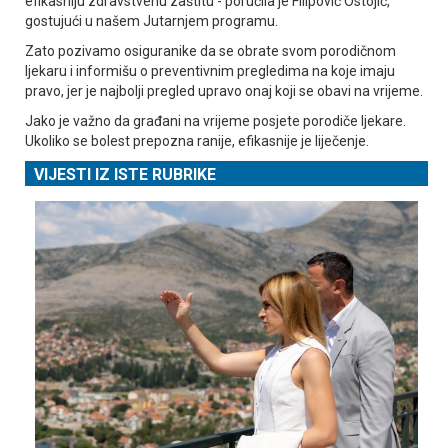
efikasniju zdravstvenu zaštitu - poručila je Filipović Ostojić,
gostujući u našem Јutarnjem programu.
Zato pozivamo osiguranike da se obrate svom porodičnom
ljekaru i informišu o preventivnim pregledima na koje imaju
pravo, jer je najbolji pregled upravo onaj koji se obavi na vrijeme.
Јako je važno da građani na vrijeme posjete porodiče ljekare.
Ukoliko se bolest prepozna ranije, efikasnije je liječenje.
VIJESTI IZ ISTE RUBRIKE