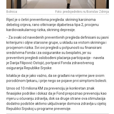
Bolnica
Foto: predsjednikrs.rs/Borislav Zdrinja
Riječ je o četiri preventivna pregleda: skrining karcinoma
debelog crijeva, rano otkrivanje dijabetesa tipa 2, procjenu
kardiovaskularnog rizika, skrining depresije.
- Za svaki od navedenih preventivnih pregleda definisani su jasni
kriterijumi i ciljne starosne grupe, u skladu sa vrstom skrininga i
procjenom rizika. Svi ovi pregledi u potpunosti su finansirani
sredstvima Fonda i za osiguranike su besplatni, jer su
preventivni pregledi oslobođeni plaćanja participacije - navela
je Darija Filipović Ostojić, portparol Fonda zdravstvenog
osiguranja Republike Srpske.
Istakla je da je jako važno, da se građani na vrijeme jave svom
porodičnom ljekaru, i prije nego se pojave prvi simptomi bolesti.
Iznos od 10 miliona KM za prevenciju je konkretan znak
finasijske podrške i dokaz da je Fond prepoznao prevenciju kao
mjeru u očuvanju zdravlja, dok sa druge strane ova stimulacija
dodatno podstiče aktivno uključivanje domova zdravlja u cijeloj
Republici Srpskoj u programe prevencije.