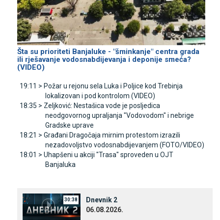
Šta su prioriteti Banjaluke - "šminkanje" centra grada
ili rješavanje vodosnabdijevanja i deponije smeća?
(VIDEO)
19:11 >
Požar u rejonu sela Luka i Poljice kod Trebinja
lokalizovan i pod kontrolom (VIDEO)
18:35 >
Zeljković: Nestašica vode je posljedica
neodgovornog upraljanja "Vodovodom" i nebrige
Gradske uprave
18:21 >
Građani Dragočaja mirnim protestom izrazili
nezadovoljstvo vodosnabdijevanjem (FOTO/VIDEO)
18:01 >
Uhapšeni u akciji "Trasa" sproveden u OЈT
Banjaluka
Dnevnik 2
30:38
06.08.2026.