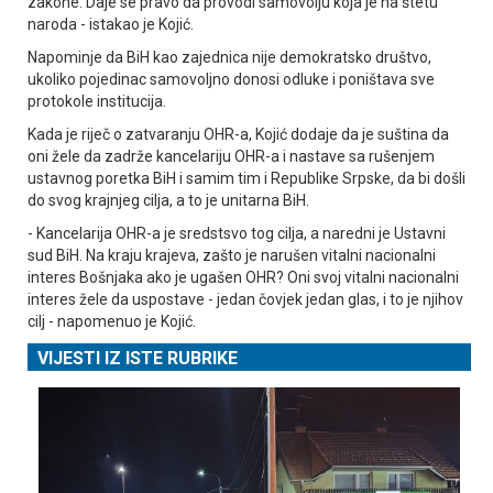
zakone. Daje se pravo da provodi samovolju koja je na štetu
naroda - istakao je Kojić.
Napominje da BiH kao zajednica nije demokratsko društvo,
ukoliko pojedinac samovoljno donosi odluke i poništava sve
protokole institucija.
Kada je riječ o zatvaranju OHR-a, Kojić dodaje da je suština da
oni žele da zadrže kancelariju OHR-a i nastave sa rušenjem
ustavnog poretka BiH i samim tim i Republike Srpske, da bi došli
do svog krajnjeg cilja, a to je unitarna BiH.
- Kancelarija OHR-a je sredstsvo tog cilja, a naredni je Ustavni
sud BiH. Na kraju krajeva, zašto je narušen vitalni nacionalni
interes Bošnjaka ako je ugašen OHR? Oni svoj vitalni nacionalni
interes žele da uspostave - jedan čovjek jedan glas, i to je njihov
cilj - napomenuo je Kojić.
VIJESTI IZ ISTE RUBRIKE