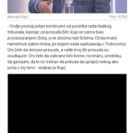
Milorad Kojić
Foto: RTRS
- Ovdje postoji jedan kontinutet od početka rada Haškog
tribunala, kasnije i pravosuđa BiH, koje se samo bavi
procesuiranjem Srba, a ne zločina nad Srbima. Onda imate
nametnuti zakon Incka, po kojem sada saslušavaju i Todorovića.
Oni žele da donose presude, a veliki broj tih presuda su
osuđujuće. Oni žele da zabrane bilo kome, novinaru, uredniku,
da ga kazni, da bi on trebao da pokuša da spriječi nekog ako
priča o toj temi - istakao je Kojić.