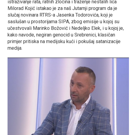
istraživanje rata, ratnih zločina i traženje nestalih lica
Milorad Kojić istakao je za naš Јutarnji program da je
slučaj novinara RTRS-a Јasenka Todorovića, koji je
saslušan u prostorijama SIPA, zbog emisije u kojoj su
učestvovali Marinko Božović i Nedeljko Elek, i u kojoj je,
kako navode, negiran genocid u Srebrenici, klasičan
primjer pritiska na medijsku kući i pokušaj satanizacije
medija.