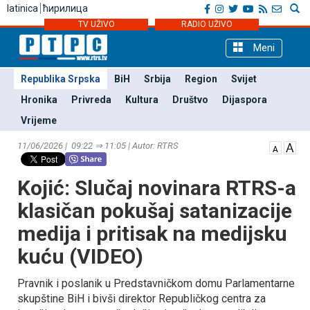
latinica
ћирилица
TV UŽIVO
RADIO UŽIVO
Meni
Republika Srpska
BiH
Srbija
Region
Svijet
Hronika
Privreda
Kultura
Društvo
Dijaspora
Vrijeme
11/06/2026 | 09:22 ⇒ 11:05 | Autor: RTRS
Kojić: Slučaj novinara RTRS-a
klasičan pokušaj satanizacije
medija i pritisak na medijsku
kuću (VIDEO)
Pravnik i poslanik u Predstavničkom domu Parlamentarne
skupštine BiH i bivši direktor Republičkog centra za