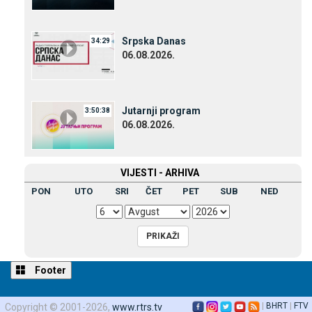
Srpska Danas
34:29
06.08.2026.
Јutarnji program
3:50:38
06.08.2026.
VIЈESTI - ARHIVA
PON
UTO
SRI
ČET
PET
SUB
NED
Footer
|
BHRT
|
FTV
Copyright © 2001-2026,
www.rtrs.tv