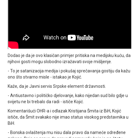
Dodao je da je ovo klasičan primjer pritiska na medijsku kuću, da
njihovi gosti mogu slobodno izražavati svoje mišljenje.
- To je satanizacija medija i pokušaj sprečavanja gostiju da kažu
ono što stvarno misle - istakao je Kojić.
Kaže, da je Јavni servis Srpske element državnosti.
- Antiustavno i političko djelovanje, kako nijedan sud bilo gdje u
svijetu ne bi trebalo da radi - ističe Kojić.
Komentarišući OHR-a i odlazak Kristijana Šmita iz BiH, Kojić
ističe, da Šmit svakako nije imao status visokog predstavnika u
BiH.
- Bonska ovlaštenja mu nisu dala pravo da nameće određene