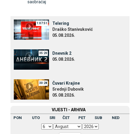
saobraćaj
Telering
1:07:51
Draško Stanivuković
05.08.2026.
Dnevnik 2
35:20
05.08.2026.
Čuvari Krajine
30:28
Srednji Dubovik
05.08.2026.
VIЈESTI - ARHIVA
PON
UTO
SRI
ČET
PET
SUB
NED