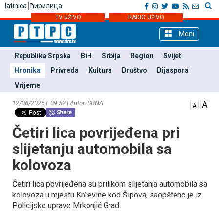
latinica
ћирилица
TV UŽIVO
RADIO UŽIVO
Meni
Republika Srpska
BiH
Srbija
Region
Svijet
Hronika
Privreda
Kultura
Društvo
Dijaspora
Vrijeme
12/06/2026 | 09:52 | Autor: SRNA
Četiri lica povrijeđena pri
slijetanju automobila sa
kolovoza
Četiri lica povrijeđena su prilikom slijetanja automobila sa
kolovoza u mjestu Krčevine kod Šipova, saopšteno je iz
Policijske uprave Mrkonjić Grad.