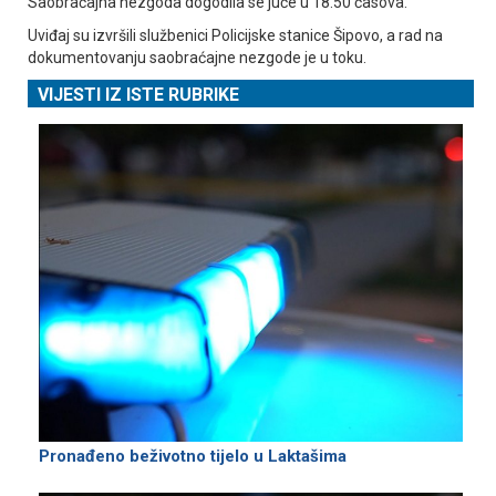
Saobraćajna nezgoda dogodila se juče u 18.50 časova.
Uviđaj su izvršili službenici Policijske stanice Šipovo, a rad na
dokumentovanju saobraćajne nezgode je u toku.
VIJESTI IZ ISTE RUBRIKE
Pronađeno beživotno tijelo u Laktašima