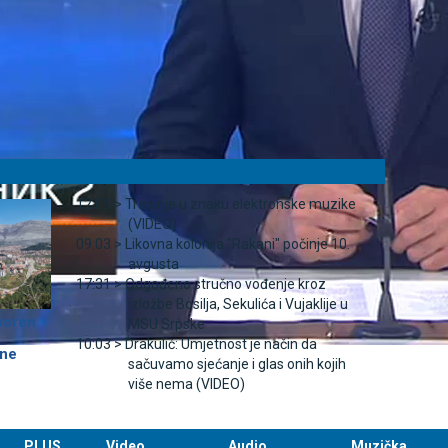
12:09 >
Trebinje u znaku elektronske muzike
(VIDEO)
09:03 >
Likovna kolonija "Rakani" počinje 10.
avgusta
17:31 >
Odgođeno stručno vođenje kroz
izložbe Bosilja, Sekulića i Vujaklije u
voren
MSU Srpske
10:03 >
Drakulić: Umjetnost je način da
čne
sačuvamo sjećanje i glas onih kojih
više nema (VIDEO)
PLUS
Video
Audio
Muzička