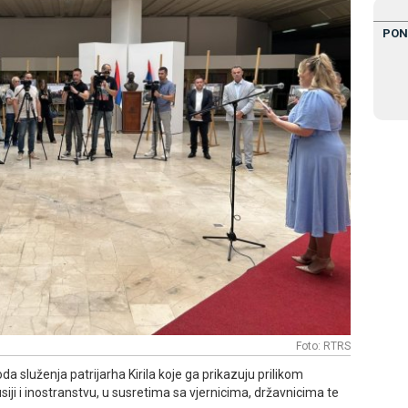
PON
Foto: RTRS
rioda služenja patrijarha Kirila koje ga prikazuju prilikom
i i inostranstvu, u susretima sa vjernicima, državnicima te