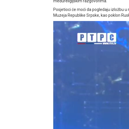
međureligijskim razgovorima.
Posjetioci će moći da pogledaju izložbu u 
Muzeja Republike Srpske, kao poklon Ruske