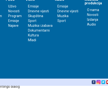
produkcija
Uživo
Emisije
Emisije
O nama
Novosti
Dnevne vijesti
Dnevne vijesti
Novosti
m
Program
Skupština
Muzika
Izdanja
Emisije
Sport
Sport
Audio
Najave
Muzika i zabava
Dokumentarni
Kultura
Mladi
ettings dialog