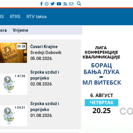
RS
RTRS
RTV taksa
pora
Vrijeme
Čuvari Krajine
30:28
Srednji Dubovik
05.08.2026.
Srpska uzduž i
1:47:30
poprijeko
02.08.2026.
Srpska uzduž i
1:54:31
poprijeko
01.08.2026.