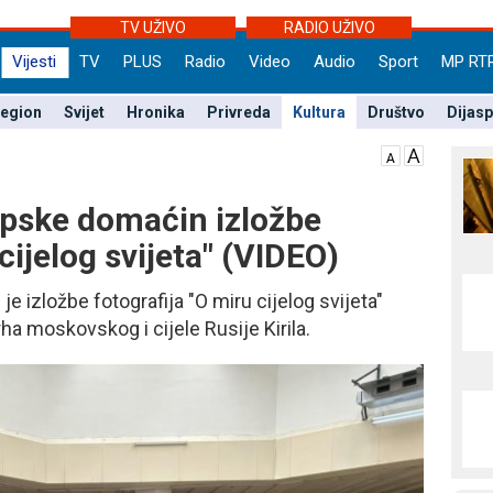
TV UŽIVO
RADIO UŽIVO
Vijesti
TV
PLUS
Radio
Video
Audio
Sport
MP RT
egion
Svijet
Hronika
Privreda
Kultura
Društvo
Dijas
pske domaćin izložbe
cijelog svijeta" (VIDEO)
 izložbe fotografija "O miru cijelog svijeta"
a moskovskog i cijele Rusije Kirila.