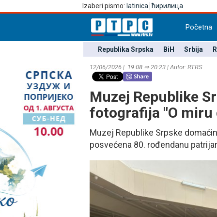
Izaberi pismo:
latinica
ћирилица
Početna
Republika Srpska
BiH
Srbija
R
12/06/2026 | 19:08 ⇒ 20:23 | Autor: RTRS
Muzej Republike Sr
fotografija "O miru 
Muzej Republike Srpske domaćin je
posvećena 80. rođendanu patrijarh