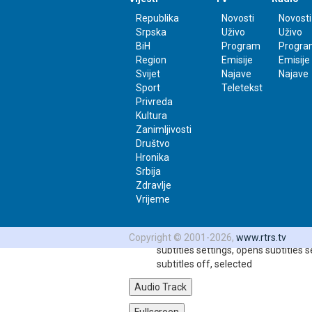
0:00
/
Republika
Novosti
Novosti
0:48
Srpska
Uživo
Uživo
Loaded
: 0%
BiH
Program
Progra
Progress
: 0%
Region
Emisije
Emisije
Stream Type
LIVE
Svijet
Najave
Najave
-0:48
Sport
Teletekst
Privreda
Kultura
Playback Rate
Zanimljivosti
1x
Društvo
Chapters
Hronika
Srbija
Chapters
Zdravlje
Descriptions
Vrijeme
descriptions off
, selected
Subtitles
Copyright © 2001-2026,
www.rtrs.tv
subtitles settings
, opens subtitles s
subtitles off
, selected
Audio Track