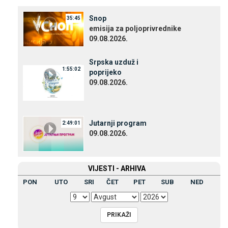
Snop
35:45
emisija za poljoprivrednike
09.08.2026.
Srpska uzduž i
1:55:02
poprijeko
09.08.2026.
Јutarnji program
2:49:01
09.08.2026.
VIЈESTI - ARHIVA
PON
UTO
SRI
ČET
PET
SUB
NED