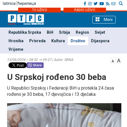
latinica
ћирилица
TV UŽIVO
RADIO UŽIVO
Meni
Republika Srpska
BiH
Srbija
Region
Svijet
Hronika
Privreda
Kultura
Društvo
Dijaspora
Vrijeme
13/06/2026 | 08:32 ⇒ 09:27 | Autor: SRNA
U Srpskoj rođeno 30 beba
U Republici Srpskoj i Federaciji BiH u protekla 24 časa
rođeno je 30 beba, 17 djevojčica i 13 dječaka.