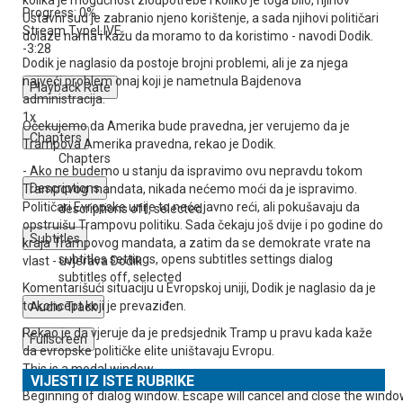
Progress
: 0%
Ustavni sud je zabranio njeno korištenje, a sada njihovi političari
Stream Type
LIVE
dolaze nama i kažu da moramo to da koristimo - navodi Dodik.
-3:28
Dodik je naglasio da postoje brojni problemi, ali je za njega
najveći problem onaj koji je nametnula Bajdenova
Playback Rate
administracija.
1x
Očekujemo da Amerika bude pravedna, jer verujemo da je
Chapters
Trampova Amerika pravedna, rekao je Dodik.
Chapters
- Ako ne budemo u stanju da ispravimo ovu nepravdu tokom
Descriptions
Trampovog mandata, nikada nećemo moći da je ispravimo.
Političari Evropske unije to neće javno reći, ali pokušavaju da
descriptions off
, selected
opstruišu Trampovu politiku. Sada čekaju još dvije i po godine do
Subtitles
kraja Trampovog mandata, a zatim da se demokrate vrate na
subtitles settings
, opens subtitles settings dialog
vlast - uvjerava Dodik.
subtitles off
, selected
Komentarišući situaciju u Evropskoj uniji, Dodik je naglasio da je
to koncept koji je prevaziđen.
Audio Track
Rekao je da vjeruje da je predsjednik Tramp u pravu kada kaže
Fullscreen
da evropske političke elite uništavaju Evropu.
This is a modal window.
VIJESTI IZ ISTE RUBRIKE
Beginning of dialog window. Escape will cancel and close the windo