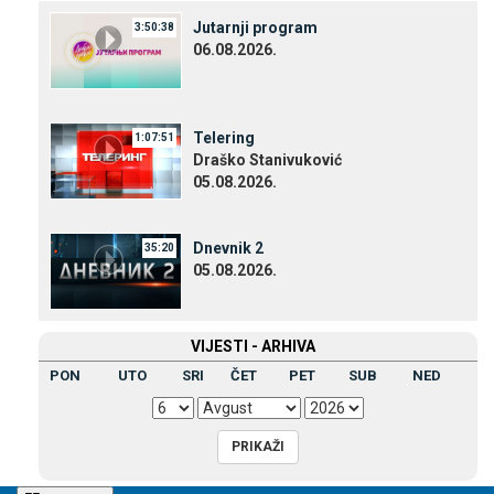
Јutarnji program
3:50:38
06.08.2026.
Telering
1:07:51
Draško Stanivuković
05.08.2026.
Dnevnik 2
35:20
05.08.2026.
VIЈESTI - ARHIVA
PON
UTO
SRI
ČET
PET
SUB
NED