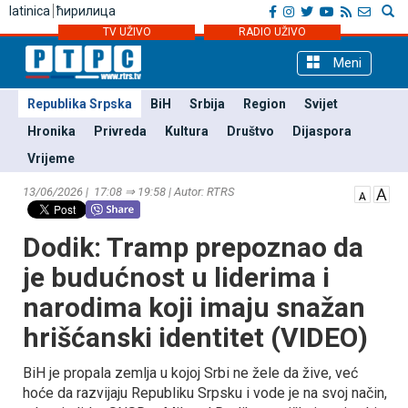
latinica
ћирилица
TV UŽIVO
RADIO UŽIVO
Meni
Republika Srpska
BiH
Srbija
Region
Svijet
Hronika
Privreda
Kultura
Društvo
Dijaspora
Vrijeme
13/06/2026 | 17:08 ⇒ 19:58 | Autor: RTRS
Dodik: Tramp prepoznao da
je budućnost u liderima i
narodima koji imaju snažan
hrišćanski identitet (VIDEO)
BiH je propala zemlja u kojoj Srbi ne žele da žive, već
hoće da razvijaju Republiku Srpsku i vode je na svoj način,