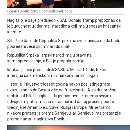
Logan i Dodik (foto: x.com/MiloradDodik)
Naglasio je da je predsjednik SAD Donald Tramp prepoznao da
je budućnost u liderima i narodima koji imaju snažan hrišćanski
identitet.
Srbi žele da vode Republiku Srpsku na svoj način, a ne da budu
podređeni većinskom narodu u BiH.
Republika Srpska i srpski narod imaju pravo na
samoopredjeljenje, a BiH je propala zemlja.
Istakao je ovo predsjednik SNSD-a Milorad Dodik tokom
intervjua sa američkom novinarkom Larom Logan.
- Istorija i iskustvo trideset godina nakon posljednjeg rata
ukazuju na to da Bosna više ne funkcioniše. A za dugoročnu
stabilnost bilo bi najbolje da jednostavno krenemo svojim
odvojenim putevima, na miran način. I da taj proces podrže
Sjedinjene Američke Države, Rusija i Evropa. Mi nemamo
nikakve pretenzije prema Sarajevu, ali Sarajevo ima pretenzije
prema nama - naglašava Dodik.