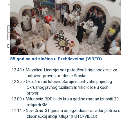
Font Family
Reset
restore all settings to the default values
Done
Close Modal Dialog
End of dialog window.
85 godina od zločina u Prebilovcima (VIDEO)
12:43 >
Mazalica: Licemjerna i patetična briga opozicije za
ustavno-pravno uređenje Srpske
12:35 >
Okružni sud Istočno Sarajevo prihvatio prijedlog
Okružnog javnog tužilaštva: Nikolić ide u kućni
pritvor
12:00 >
Milunović: BDP bi do kraja godine mogao iznositi 20
milijardi KM
11:14 >
Novi Grad: 31 godina od egzodusa i stradanja Srba u
zločinačkoj akciji "Oluja" (FOTO/VIDEO)