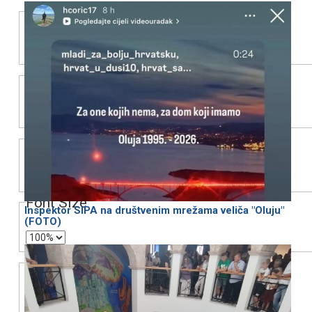
Text
Color
Transparency
Background
Color
Transparency
Window
Color
Transparency
Font Size
Inspektor SIPA na društvenim mrežama veliča "Oluju"
(FOTO)
Text Edge Style