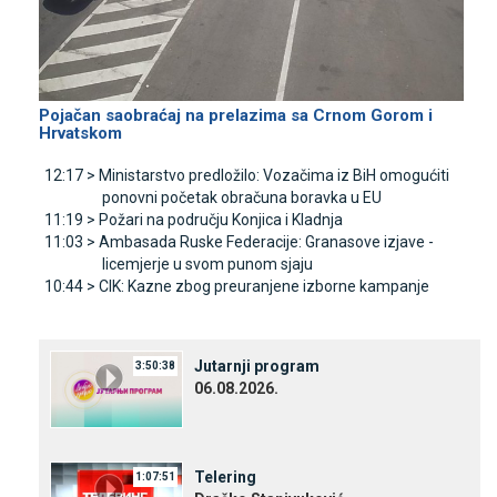
Pojačan saobraćaj na prelazima sa Crnom Gorom i
Hrvatskom
12:17 >
Ministarstvo predložilo: Vozačima iz BiH omogućiti
ponovni početak obračuna boravka u EU
11:19 >
Požari na području Konjica i Kladnja
11:03 >
Ambasada Ruske Federacije: Granasove izjave -
licemjerje u svom punom sjaju
10:44 >
CIK: Kazne zbog preuranjene izborne kampanje
Јutarnji program
3:50:38
06.08.2026.
Telering
1:07:51