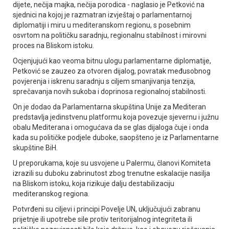
dijete, nečija majka, nečija porodica - naglasio je Petković na
sjednici na kojoj je razmatran izvještaj o parlamentarnoj
diplomatiji i miru u mediteranskom regionu, s posebnim
osvrtom na političku saradnju, regionalnu stabilnost i mirovni
proces na Bliskom istoku.
Ocjenjujući kao veoma bitnu ulogu parlamentarne diplomatije,
Petković se zauzeo za otvoren dijalog, povratak međusobnog
povjerenja i iskrenu saradnju s ciljem smanjivanja tenzija,
sprečavanja novih sukoba i doprinosa regionalnoj stabilnosti.
On je dodao da Parlamentarna skupština Unije za Mediteran
predstavlja jedinstvenu platformu koja povezuje sjevernu i južnu
obalu Mediterana i omogućava da se glas dijaloga čuje i onda
kada su političke podjele duboke, saopšteno je iz Parlamentarne
skupštine BiH.
U preporukama, koje su usvojene u Palermu, članovi Komiteta
izrazili su duboku zabrinutost zbog trenutne eskalacije nasilja
na Bliskom istoku, koja rizikuje dalju destabilizaciju
mediteranskog regiona.
Potvrđeni su ciljevi i principi Povelje UN, uključujući zabranu
prijetnje ili upotrebe sile protiv teritorijalnog integriteta ili