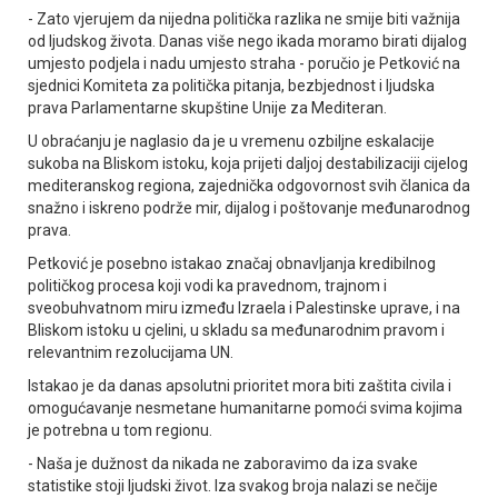
- Zato vjerujem da nijedna politička razlika ne smije biti važnija
od ljudskog života. Danas više nego ikada moramo birati dijalog
umjesto podjela i nadu umjesto straha - poručio je Petković na
sjednici Komiteta za politička pitanja, bezbjednost i ljudska
prava Parlamentarne skupštine Unije za Mediteran.
U obraćanju je naglasio da je u vremenu ozbiljne eskalacije
sukoba na Bliskom istoku, koja prijeti daljoj destabilizaciji cijelog
mediteranskog regiona, zajednička odgovornost svih članica da
snažno i iskreno podrže mir, dijalog i poštovanje međunarodnog
prava.
Petković je posebno istakao značaj obnavljanja kredibilnog
političkog procesa koji vodi ka pravednom, trajnom i
sveobuhvatnom miru između Izraela i Palestinske uprave, i na
Bliskom istoku u cjelini, u skladu sa međunarodnim pravom i
relevantnim rezolucijama UN.
Istakao je da danas apsolutni prioritet mora biti zaštita civila i
omogućavanje nesmetane humanitarne pomoći svima kojima
je potrebna u tom regionu.
- Naša je dužnost da nikada ne zaboravimo da iza svake
statistike stoji ljudski život. Iza svakog broja nalazi se nečije