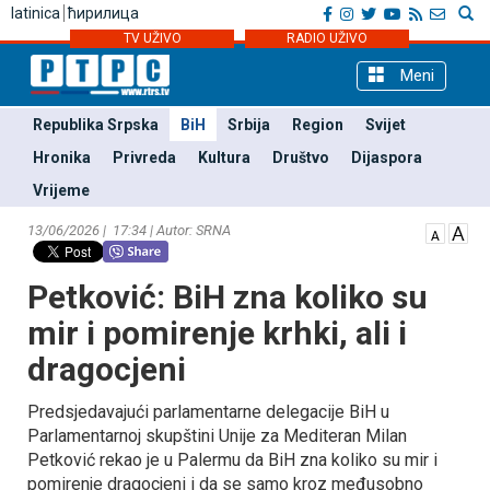
latinica
ћирилица
TV UŽIVO
RADIO UŽIVO
Meni
Republika Srpska
BiH
Srbija
Region
Svijet
Hronika
Privreda
Kultura
Društvo
Dijaspora
Vrijeme
13/06/2026 | 17:34 | Autor: SRNA
Petković: BiH zna koliko su
mir i pomirenje krhki, ali i
dragocjeni
Predsjedavajući parlamentarne delegacije BiH u
Parlamentarnoj skupštini Unije za Mediteran Milan
Petković rekao je u Palermu da BiH zna koliko su mir i
pomirenje dragocjeni i da se samo kroz međusobno