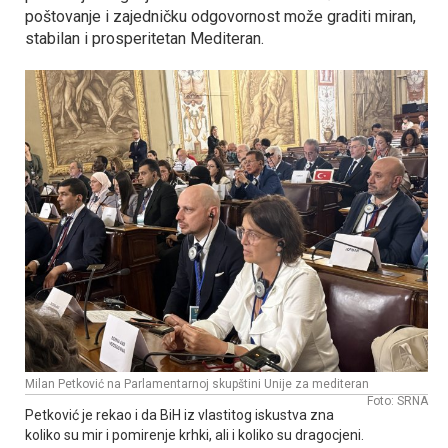
poštovanje i zajedničku odgovornost može graditi miran,
stabilan i prosperitetan Mediteran.
Milan Petković na Parlamentarnoj skupštini Unije za mediteran
Foto: SRNA
Petković je rekao i da BiH iz vlastitog iskustva zna
koliko su mir i pomirenje krhki, ali i koliko su dragocjeni.