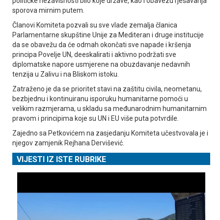
političke nezavisnosti bilo koje države, kao i obavezu rješavanja
sporova mirnim putem.
Članovi Komiteta pozvali su sve vlade zemalja članica
Parlamentarne skupštine Unije za Mediteran i druge institucije
da se obavežu da će odmah okončati sve napade i kršenja
principa Povelje UN, deeskalirati i aktivno podržati sve
diplomatske napore usmjerene na obuzdavanje nedavnih
tenzija u Zalivu i na Bliskom istoku.
Zatraženo je da se prioritet stavi na zaštitu civila, neometanu,
bezbjednu i kontinuiranu isporuku humanitarne pomoći u
velikim razmjerama, u skladu sa međunarodnim humanitarnim
pravom i principima koje su UN i EU više puta potvrdile.
Zajedno sa Petkovićem na zasjedanju Komiteta učestvovala je i
njegov zamjenik Rejhana Dervišević.
VIJESTI IZ ISTE RUBRIKE