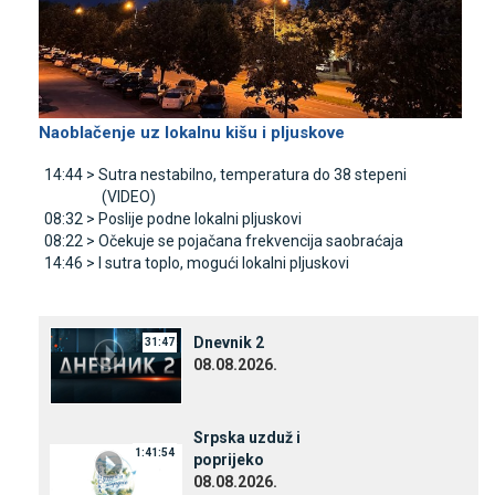
Naoblačenje uz lokalnu kišu i pljuskove
14:44 >
Sutra nestabilno, temperatura do 38 stepeni
(VIDEO)
08:32 >
Poslije podne lokalni pljuskovi
08:22 >
Očekuje se pojačana frekvencija saobraćaja
14:46 >
I sutra toplo, mogući lokalni pljuskovi
Dnevnik 2
31:47
08.08.2026.
Srpska uzduž i
1:41:54
poprijeko
08.08.2026.