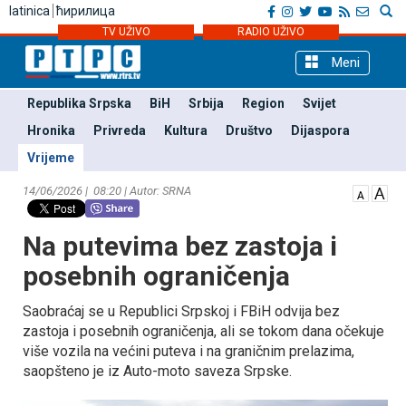
latinica
ћирилица
TV UŽIVO
RADIO UŽIVO
Meni
Republika Srpska
BiH
Srbija
Region
Svijet
Hronika
Privreda
Kultura
Društvo
Dijaspora
Vrijeme
14/06/2026 | 08:20 | Autor: SRNA
Na putevima bez zastoja i
posebnih ograničenja
Saobraćaj se u Republici Srpskoj i FBiH odvija bez
zastoja i posebnih ograničenja, ali se tokom dana očekuje
više vozila na većini puteva i na graničnim prelazima,
saopšteno je iz Auto-moto saveza Srpske.