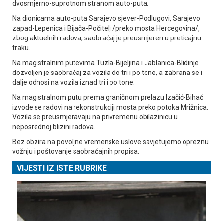
dvosmjerno-suprotnom stranom auto-puta.
Na dionicama auto-puta Sarajevo sjever-Podlugovi, Sarajevo
zapad-Lepenica i Bijača-Počitelj /preko mosta Hercegovina/,
zbog aktuelnih radova, saobraćaj je preusmjeren u preticajnu
traku.
Na magistralnim putevima Tuzla-Bijeljina i Јablanica-Blidinje
dozvoljen je saobraćaj za vozila do tri i po tone, a zabrana se i
dalje odnosi na vozila iznad tri i po tone.
Na magistralnom putu prema graničnom prelazu Izačić-Bihać
izvode se radovi na rekonstrukciji mosta preko potoka Mrižnica.
Vozila se preusmjeravaju na privremenu obilazinicu u
neposrednoj blizini radova.
Bez obzira na povoljne vremenske uslove savjetujemo opreznu
vožnju i poštovanje saobraćajnih propisa.
VIJESTI IZ ISTE RUBRIKE