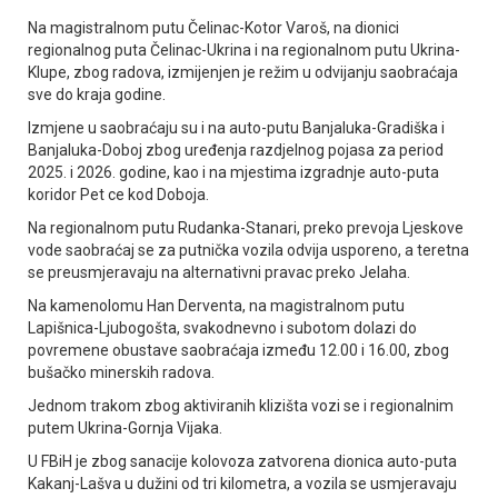
Na magistralnom putu Čelinac-Kotor Varoš, na dionici
regionalnog puta Čelinac-Ukrina i na regionalnom putu Ukrina-
Klupe, zbog radova, izmijenjen je režim u odvijanju saobraćaja
sve do kraja godine.
Izmjene u saobraćaju su i na auto-putu Banjaluka-Gradiška i
Banjaluka-Doboj zbog uređenja razdjelnog pojasa za period
2025. i 2026. godine, kao i na mjestima izgradnje auto-puta
koridor Pet ce kod Doboja.
Na regionalnom putu Rudanka-Stanari, preko prevoja Ljeskove
vode saobraćaj se za putnička vozila odvija usporeno, a teretna
se preusmjeravaju na alternativni pravac preko Јelaha.
Na kamenolomu Han Derventa, na magistralnom putu
Lapišnica-Ljubogošta, svakodnevno i subotom dolazi do
povremene obustave saobraćaja između 12.00 i 16.00, zbog
bušačko minerskih radova.
Јednom trakom zbog aktiviranih klizišta vozi se i regionalnim
putem Ukrina-Gornja Vijaka.
U FBiH je zbog sanacije kolovoza zatvorena dionica auto-puta
Kakanj-Lašva u dužini od tri kilometra, a vozila se usmjeravaju