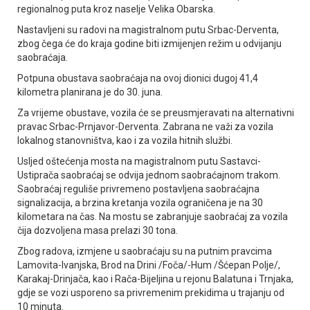
regionalnog puta kroz naselje Velika Obarska.
Nastavljeni su radovi na magistralnom putu Srbac-Derventa,
zbog čega će do kraja godine biti izmijenjen režim u odvijanju
saobraćaja.
Potpuna obustava saobraćaja na ovoj dionici dugoj 41,4
kilometra planirana je do 30. juna.
Za vrijeme obustave, vozila će se preusmjeravati na alternativni
pravac Srbac-Prnjavor-Derventa. Zabrana ne važi za vozila
lokalnog stanovništva, kao i za vozila hitnih službi.
Usljed oštećenja mosta na magistralnom putu Sastavci-
Ustiprača saobraćaj se odvija jednom saobraćajnom trakom.
Saobraćaj reguliše privremeno postavljena saobraćajna
signalizacija, a brzina kretanja vozila ograničena je na 30
kilometara na čas. Na mostu se zabranjuje saobraćaj za vozila
čija dozvoljena masa prelazi 30 tona.
Zbog radova, izmjene u saobraćaju su na putnim pravcima
Lamovita-Ivanjska, Brod na Drini /Foča/-Hum /Šćepan Polje/,
Karakaj-Drinjača, kao i Rača-Bijeljina u rejonu Balatuna i Trnjaka,
gdje se vozi usporeno sa privremenim prekidima u trajanju od
10 minuta.