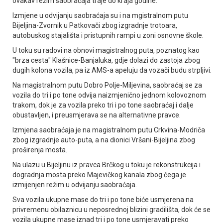
ovakav režim saobraćaja traje do kraja godine.
Izmjene u odvijanju saobraćaja su i na mgistralnom putu
Bijeljina-Zvornik u Patkovači zbog izgradnje trotoara,
autobuskog stajališta i pristupnih rampi u zoni osnovne škole.
U toku su radovi na obnovi magistralnog puta, poznatog kao
"brza cesta" Klašnice-Banjaluka, gdje dolazi do zastoja zbog
dugih kolona vozila, pa iz AMS-a apeluju da vozači budu strpljivi.
Na magistralnom putu Dobro Polje-Miljevina, saobraćaj se za
vozila do tri i po tone odvija naizmjenično jednom kolovoznom
trakom, dok je za vozila preko tri i po tone saobraćaj i dalje
obustavljen, i preusmjerava se na alternativne pravce.
Izmjena saobraćaja je na magistralnom putu Crkvina-Modriča
zbog izgradnje auto-puta, a na dionici Vršani-Bijeljina zbog
proširenja mosta.
Na ulazu u Bijeljinu iz pravca Brčkog u toku je rekonstrukcija i
dogradnja mosta preko Majevičkog kanala zbog čega je
izmijenjen režim u odvijanju saobraćaja.
Sva vozila ukupne mase do tri i po tone biće usmjerena na
privremenu obilaznicu u neposrednoj blizini gradilišta, dok će se
vozila ukupne mase iznad tri i po tone usmjeravati preko