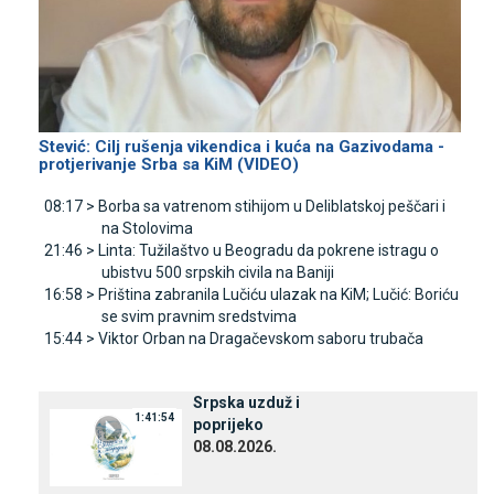
Stević: Cilj rušenja vikendica i kuća na Gazivodama -
protjerivanje Srba sa KiM (VIDEO)
08:17 >
Borba sa vatrenom stihijom u Deliblatskoj peščari i
na Stolovima
21:46 >
Linta: Tužilaštvo u Beogradu da pokrene istragu o
ubistvu 500 srpskih civila na Baniji
16:58 >
Priština zabranila Lučiću ulazak na KiM; Lučić: Boriću
se svim pravnim sredstvima
15:44 >
Viktor Orban na Dragačevskom saboru trubača
Srpska uzduž i
1:41:54
poprijeko
08.08.2026.