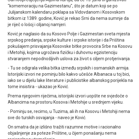
"komemoraciju na Gazimestanu", što je datum koji se po
Јulijanskom kalendaru poklapa sa Vidovdanom i Kosovskom
bitkom iz 1389. godine, Ković je rekao Srni da nema sumnje da
je riječ o lošoj i ciljanoj namjeri.
Ković je naglasio da su Kosovo Polje i Gazimestan sveta mjesta
srpskog predanja, srpske kulture i srpske istorije i da Priština
pokušajem prisvajanja Kosovske bitke provocira Srbe na Kosovu
i Metohiji, kojima ugrožava fizičku i duhovnu egzistenciju
stvaranjem nepodnošljivih uslova za život s ciljem protjerivanja.
- Tu se odigrala velika bitka između srpskih i osmanskih armija.
Istorijski izvori ne pominju bilo kakvo učešće Albanaca u toj bici,
iako se u dijelu lake literature i publicistike albanskog porijekla na
tome insistira - ukazao je Ković.
Prema njegovim riječima, istorijski izvori uopšte ne svjedoče o
Albancima na prostoru Kosova i Metohije u srednjem vijeku.
- Pominju se, recimo, u Tuzima, ali ih na Kosovu i Metohiji nema
sve do turskih osvajanja - naveo je Ković.
On smatra da je izlišno tražiti razumne motive i racionalno
objašnjenje za poteze Prištine, u čijem ponašanju nema