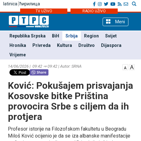
latinica
ћирилица
TV UŽIVO
RADIO UŽIVO
Meni
Republika Srpska
BiH
Srbija
Region
Svijet
Hronika
Privreda
Kultura
Društvo
Dijaspora
Vrijeme
14/06/2026 | 09:42 ⇒ 09:42 | Autor: SRNA
Ković: Pokušajem prisvajanja
Kosovske bitke Priština
provocira Srbe s ciljem da ih
protjera
Profesor istorije na Filozofskom fakultetu u Beogradu
Miloš Ković ocijenio je da se iza albanske manifestacije