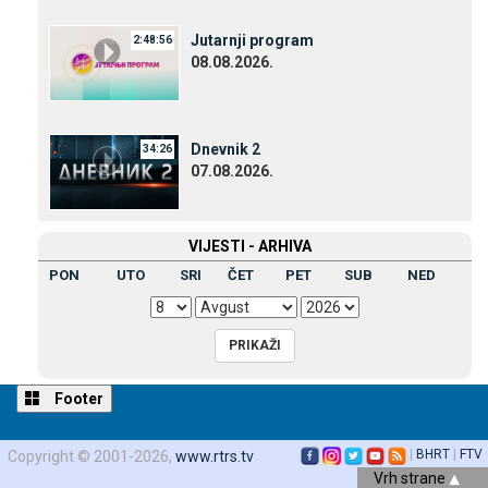
Јutarnji program
2:48:56
08.08.2026.
Dnevnik 2
34:26
07.08.2026.
VIЈESTI - ARHIVA
PON
UTO
SRI
ČET
PET
SUB
NED
Footer
|
BHRT
|
FTV
Copyright © 2001-2026,
www.rtrs.tv
Vrh strane