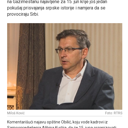
na Gazimestanu najavljene za 15. jun krije još jedan
pokušaj prisvajanja srpske istorije i namjera da se
provociraju Srbi.
Miloš Ković
Foto: RTRS
Komentarišući najavu opštine Obilić, koju vode kadrovi iz
Samoopredjeljenja Aljbina Kurtija, da će 15. juna organizovati