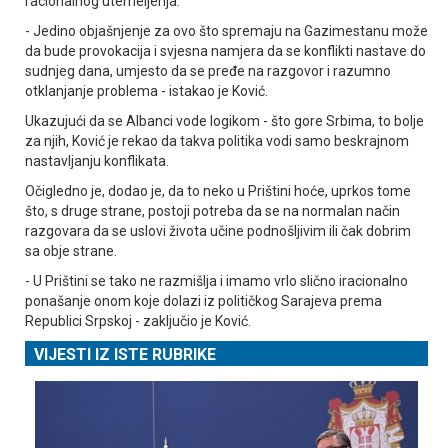
racionalnog utemeljenja.
- Јedino objašnjenje za ovo što spremaju na Gazimestanu može
da bude provokacija i svjesna namjera da se konflikti nastave do
sudnjeg dana, umjesto da se pređe na razgovor i razumno
otklanjanje problema - istakao je Ković.
Ukazujući da se Albanci vode logikom - što gore Srbima, to bolje
za njih, Ković je rekao da takva politika vodi samo beskrajnom
nastavljanju konflikata.
Očigledno je, dodao je, da to neko u Prištini hoće, uprkos tome
što, s druge strane, postoji potreba da se na normalan način
razgovara da se uslovi života učine podnošljivim ili čak dobrim
sa obje strane.
- U Prištini se tako ne razmišlja i imamo vrlo slično iracionalno
ponašanje onom koje dolazi iz političkog Sarajeva prema
Republici Srpskoj - zaključio je Ković.
VIJESTI IZ ISTE RUBRIKE