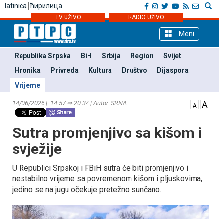
latinica
ћирилица
TV UŽIVO
RADIO UŽIVO
Meni
Republika Srpska
BiH
Srbija
Region
Svijet
Hronika
Privreda
Kultura
Društvo
Dijaspora
Vrijeme
14/06/2026 | 14:57 ⇒ 20:34 | Autor: SRNA
Sutra promjenjivo sa kišom i
svježije
U Republici Srpskoj i FBiH sutra će biti promjenjivo i
nestabilno vrijeme sa povremenom kišom i pljuskovima,
jedino se na jugu očekuje pretežno sunčano.