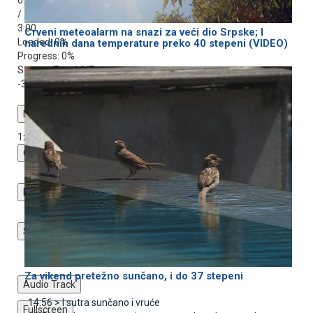
/
3:00
Crveni meteoalarm na snazi za veći dio Srpske; I
Loaded
: 0%
narednih dana temperature preko 40 stepeni (VIDEO)
Progress
: 0%
Stream Type
LIVE
-3:00
Playback Rate
1x
Chapters
Chapters
Descriptions
descriptions off
, selected
Subtitles
subtitles settings
, opens subtitles settings dialog
subtitles off
, selected
Za vikend pretežno sunčano, i do 37 stepeni
Audio Track
14:56 >
I sutra sunčano i vruće
Fullscreen