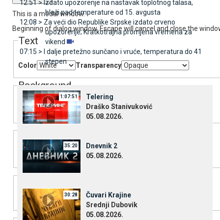
12:51 >
Izdato upozorenje na nastavak toplotnog talasa,
blaži pad temperature od 15. avgusta
This is a modal window.
12:08 >
Za veći dio Republike Srpske izdato crveno
Beginning of dialog window. Escape will cancel and close the windo
upozorenje; Kratkotrajna promjena vremena za
Text
vikend
07:15 >
I dalje pretežno sunčano i vruće, temperatura do 41
stepen
Color
Transparency
Background
Telering
1:07:51
Draško Stanivuković
Color
Transparency
05.08.2026.
Window
Dnevnik 2
35:20
Color
Transparency
05.08.2026.
Font Size
Čuvari Krajine
30:28
Srednji Dubovik
05.08.2026.
Text Edge Style