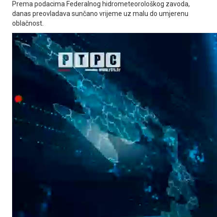
Prema podacima Federalnog hidrometeorološkog zavoda,
danas preovladava sunčano vrijeme uz malu do umjerenu
oblačnost.