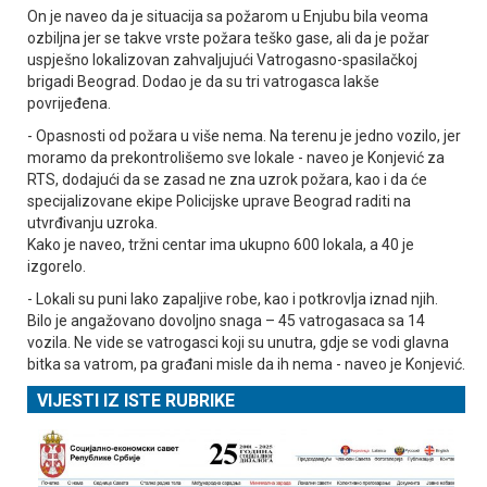
On je naveo da je situacija sa požarom u Enjubu bila veoma
ozbiljna jer se takve vrste požara teško gase, ali da je požar
uspješno lokalizovan zahvaljujući Vatrogasno-spasilačkoj
brigadi Beograd. Dodao je da su tri vatrogasca lakše
povrijeđena.
- Opasnosti od požara u više nema. Na terenu je jedno vozilo, jer
moramo da prekontrolišemo sve lokale - naveo je Konjević za
RTS, dodajući da se zasad ne zna uzrok požara, kao i da će
specijalizovane ekipe Policijske uprave Beograd raditi na
utvrđivanju uzroka.
Kako je naveo, tržni centar ima ukupno 600 lokala, a 40 je
izgorelo.
- Lokali su puni lako zapaljive robe, kao i potkrovlja iznad njih.
Bilo je angažovano dovoljno snaga – 45 vatrogasaca sa 14
vozila. Ne vide se vatrogasci koji su unutra, gdje se vodi glavna
bitka sa vatrom, pa građani misle da ih nema - naveo je Konjević.
VIJESTI IZ ISTE RUBRIKE