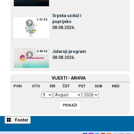
Srpska uzduž i
1:41:54
poprijeko
08.08.2026.
Јutarnji program
2:48:56
08.08.2026.
VIЈESTI - ARHIVA
PON
UTO
SRI
ČET
PET
SUB
NED
Footer