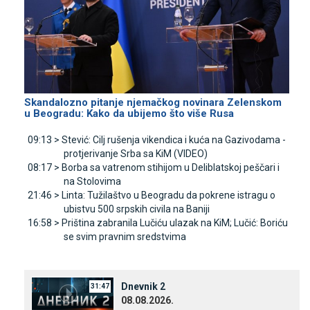
Skandalozno pitanje njemačkog novinara Zelenskom
u Beogradu: Kako da ubijemo što više Rusa
09:13 >
Stević: Cilj rušenja vikendica i kuća na Gazivodama -
protjerivanje Srba sa KiM (VIDEO)
08:17 >
Borba sa vatrenom stihijom u Deliblatskoj peščari i
na Stolovima
21:46 >
Linta: Tužilaštvo u Beogradu da pokrene istragu o
ubistvu 500 srpskih civila na Baniji
16:58 >
Priština zabranila Lučiću ulazak na KiM; Lučić: Boriću
se svim pravnim sredstvima
Dnevnik 2
31:47
08.08.2026.