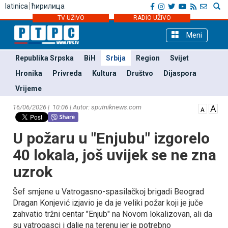
latinica
ћирилица
TV UŽIVO
RADIO UŽIVO
Meni
Republika Srpska
BiH
Srbija
Region
Svijet
Hronika
Privreda
Kultura
Društvo
Dijaspora
Vrijeme
16/06/2026 | 10:06 | Autor: sputniknews.com
U požaru u "Enjubu" izgorelo
40 lokala, još uvijek se ne zna
uzrok
Šef smjene u Vatrogasno-spasilačkoj brigadi Beograd
Dragan Konjević izjavio je da je veliki požar koji je juče
zahvatio tržni centar "Enjub" na Novom lokalizovan, ali da
su vatrogasci i dalje na terenu jer je potrebno