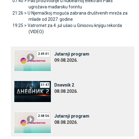
07:40 >
Pad proizvodnje u nuklearnoj elektrani Pakš
ugrožava mađarsku forintu
21:26 >
U Njemačkoj moguća zabrana društvenih mreža za
mlade od 2027. godine
19:25 >
Vatromet za 4. jul ušao u Ginisovu knjigu rekorda
(VIDEO)
Јutarnji program
2:49:01
09.08.2026.
Dnevnik 2
31:47
08.08.2026.
Јutarnji program
2:48:56
08.08.2026.