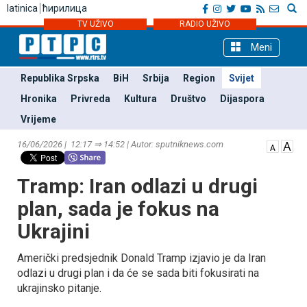
latinica
ћирилица
TV UŽIVO
RADIO UŽIVO
Meni
Republika Srpska
BiH
Srbija
Region
Svijet
Hronika
Privreda
Kultura
Društvo
Dijaspora
Vrijeme
16/06/2026 | 12:17 ⇒ 14:52 | Autor: sputniknews.com
Tramp: Iran odlazi u drugi
plan, sada je fokus na
Ukrajini
Američki predsjednik Donald Tramp izjavio je da Iran
odlazi u drugi plan i da će se sada biti fokusirati na
ukrajinsko pitanje.