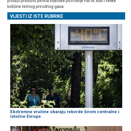
prolazi približno petina svjetske potrošnje nafte, kao i velike
količine tečnog prirodnog gasa.
VIJESTI IZ ISTE RUBRIKE
Ekstremne vrućine obaraju rekorde širom centralne i
istočne Evrope