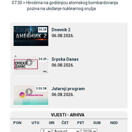
07:30 >
Hirošima na godišnjicu atomskog bombardovanja
poziva na ukidanje nuklearnog oružja
Dnevnik 2
30:38
06.08.2026.
Srpska Danas
34:29
06.08.2026.
Јutarnji program
3:50:38
06.08.2026.
VIЈESTI - ARHIVA
PON
UTO
SRI
ČET
PET
SUB
NED