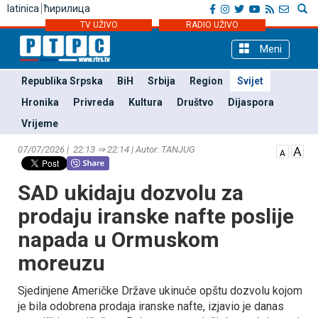
latinica
ћирилица
TV UŽIVO
RADIO UŽIVO
Meni
Republika Srpska
BiH
Srbija
Region
Svijet
Hronika
Privreda
Kultura
Društvo
Dijaspora
Vrijeme
07/07/2026 | 22:13 ⇒ 22:14 | Autor: TANЈUG
SAD ukidaju dozvolu za
prodaju iranske nafte poslije
napada u Ormuskom
moreuzu
Sjedinjene Američke Države ukinuće opštu dozvolu kojom
je bila odobrena prodaja iranske nafte, izjavio je danas