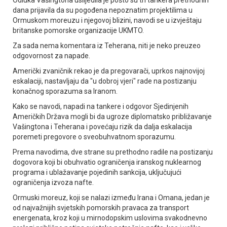
dana prijavila da su pogođena nepoznatim projektilima u
Ormuskom moreuzu i njegovoj blizini, navodi se u izvještaju
britanske pomorske organizacije UKMTO.
Za sada nema komentara iz Teherana, niti je neko preuzeo
odgovornost za napade.
Američki zvaničnik rekao je da pregovarači, uprkos najnovijoj
eskalaciji, nastavljaju da "u dobroj vjeri" rade na postizanju
konačnog sporazuma sa Iranom.
Kako se navodi, napadi na tankere i odgovor Sjedinjenih
Američkih Država mogli bi da ugroze diplomatsko približavanje
Vašingtona i Teherana i povećaju rizik da dalja eskalacija
poremeti pregovore o sveobuhvatnom sporazumu.
Prema navodima, dve strane su prethodno radile na postizanju
dogovora koji bi obuhvatio ograničenja iranskog nuklearnog
programa i ublažavanje pojedinih sankcija, uključujući
ograničenja izvoza nafte.
Ormuski moreuz, koji se nalazi između Irana i Omana, jedan je
od najvažnijih svjetskih pomorskih pravaca za transport
energenata, kroz koji u mirnodopskim uslovima svakodnevno