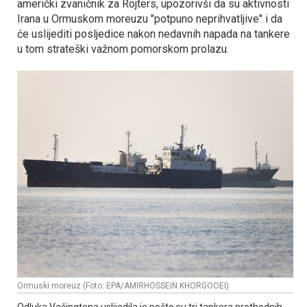
američki zvaničnik za Rojters, upozorivši da su aktivnosti
Irana u Ormuskom moreuzu "potpuno neprihvatljive" i da
će uslijediti posljedice nakon nedavnih napada na tankere
u tom strateški važnom pomorskom prolazu.
Ormuski moreuz (Foto: EPA/AMIRHOSSEIN KHORGOOEI)
Odluka Vašingtona uslijedila je pošto su tri tankera prethodnih