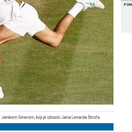
PON
a Јanikom Sinerom, koji je izbacio Јana Lenarda Štrufa.