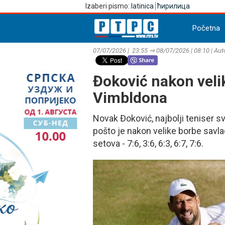
Izaberi pismo:
latinica
ћирилица
Početna
07/07/2026 | 23:55 ⇒ 08/07/2026 | 08:10 | Aut
Đoković nakon veli
Vimbldona
Novak Đoković, najbolji teniser s
pošto je nakon velike borbe savl
setova - 7:6, 3:6, 6:3, 6:7, 7:6.