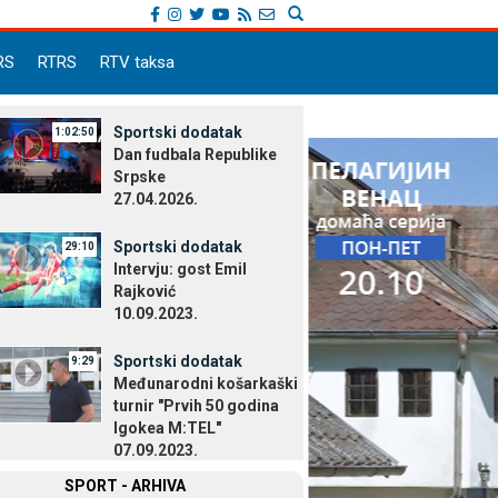
RS
RTRS
RTV taksa
Sportski dodatak
1:02:50
Dan fudbala Republike
Srpske
27.04.2026.
Sportski dodatak
29:10
Intervju: gost Emil
Rajković
10.09.2023.
Sportski dodatak
9:29
Međunarodni košarkaški
turnir "Prvih 50 godina
Igokea M:TEL"
07.09.2023.
SPORT - ARHIVA