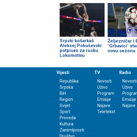
Srpski košarkaš
Željezničar i
Aleksej Pokuševski
"Grbavici" otv
potpisao za rusku
novu sezonu
Lokomotivu
Vijesti
TV
Radio
Republika
Novosti
Novosti
Srpska
Uživo
Uživo
BiH
Program
Progra
Region
Emisije
Emisije
Svijet
Najave
Najave
Sport
Teletekst
Privreda
Kultura
Zanimljivosti
Društvo