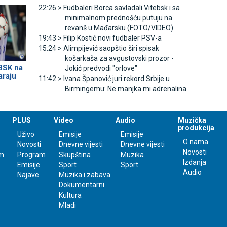
22:26 >
Fudbaleri Borca savladali Vitebsk i sa
minimalnom prednošću putuju na
revanš u Mađarsku (FOTO/VIDEO)
19:43 >
Filip Kostić novi fudbaler PSV-a
15:24 >
Alimpijević saopštio širi spisak
košarkaša za avgustovski prozor -
 BSK na
Јokić predvodi "orlove"
araju
11:42 >
Ivana Španović juri rekord Srbije u
Birmingemu: Ne manjka mi adrenalina
PLUS
Video
Audio
Muzička
produkcija
Uživo
Emisije
Emisije
O nama
Novosti
Dnevne vijesti
Dnevne vijesti
Novosti
m
Program
Skupština
Muzika
Izdanja
Emisije
Sport
Sport
Audio
Najave
Muzika i zabava
Dokumentarni
Kultura
Mladi