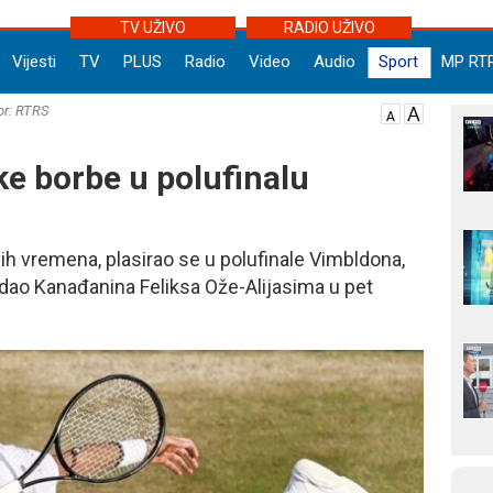
TV UŽIVO
RADIO UŽIVO
Vijesti
TV
PLUS
Radio
Video
Audio
Sport
MP RT
or: RTRS
ke borbe u polufinalu
vih vremena, plasirao se u polufinale Vimbldona,
adao Kanađanina Feliksa Ože-Alijasima u pet