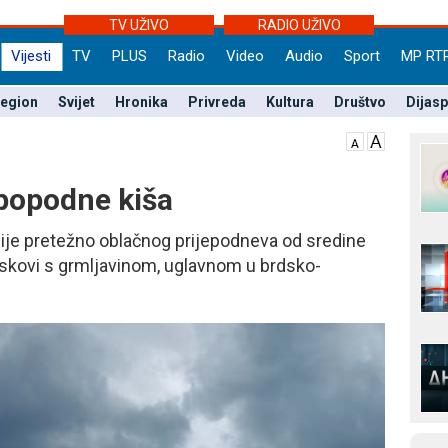
TV UŽIVO
RADIO UŽIVO
Vijesti
TV
PLUS
Radio
Video
Audio
Sport
MP RT
egion
Svijet
Hronika
Privreda
Kultura
Društvo
Dijas
popodne kiša
lije pretežno oblačnog prijepodneva od sredine
juskovi s grmljavinom, uglavnom u brdsko-