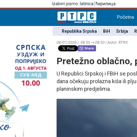
Izaberi pismo:
latinica
ћирилица
Početna
Republika Srpska
BiH
Srbija
R
08/07/2026 | 08:53 ⇒ 08:53 | Autor: RTRS
Pretežno oblačno, 
U Republici Srpskoj i FBiH se pos
dana očekuju prolazna kiša ili pl
planinskim predjelima.