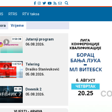
RS
RTRS
RTV taksa
pora
Vrijeme
Јutarnji program
3:50:38
06.08.2026.
Telering
1:07:51
Draško Stanivuković
05.08.2026.
Dnevnik 2
35:20
05.08.2026.
VIЈESTI - ARHIVA