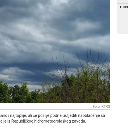
PON
Foto: RTRS
no i najtoplije, ali će poslije podne uslijediti naoblačenje sa
o je iz Republičkog hidrometeorološkog zavoda.