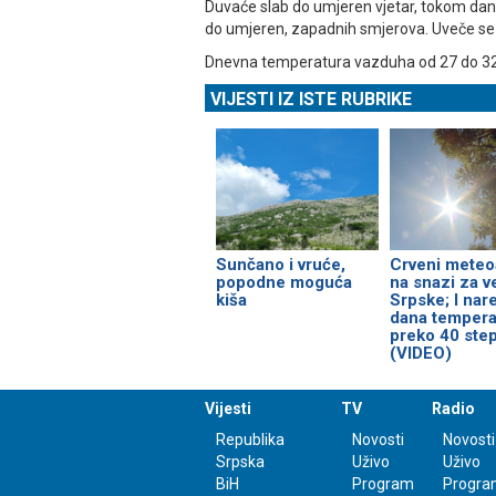
Duvaće slab do umjeren vjetar, tokom dana
do umjeren, zapadnih smjerova. Uveče se 
Dnevna temperatura vazduha od 27 do 32, 
VIJESTI IZ ISTE RUBRIKE
Sunčano i vruće,
Crveni meteo
popodne moguća
na snazi za v
kiša
Srpske; I nar
dana tempera
preko 40 ste
(VIDEO)
Vijesti
TV
Radio
Republika
Novosti
Novosti
Srpska
Uživo
Uživo
BiH
Program
Progra