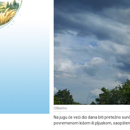
Oblačno
Na jugu će veći dio dana biti pretežno sunča
povremenom kišom ili pljuskom, saopšten