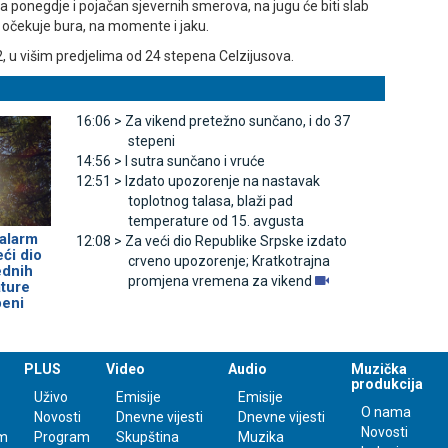
 ponegdje i pojačan sjevernih smerova, na jugu će biti slab
očekuje bura, na momente i jaku.
u višim predjelima od 24 stepena Celzijusova.
16:06 >
Za vikend pretežno sunčano, i do 37
stepeni
14:56 >
I sutra sunčano i vruće
12:51 >
Izdato upozorenje na nastavak
toplotnog talasa, blaži pad
temperature od 15. avgusta
alarm
12:08 >
Za veći dio Republike Srpske izdato
eći dio
crveno upozorenje; Kratkotrajna
ednih
promjena vremena za vikend
ture
peni
PLUS
Video
Audio
Muzička
produkcija
Uživo
Emisije
Emisije
O nama
Novosti
Dnevne vijesti
Dnevne vijesti
Novosti
m
Program
Skupština
Muzika