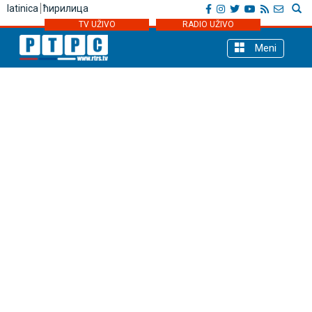
latinica
ћирилица
TV UŽIVO
RADIO UŽIVO
Meni