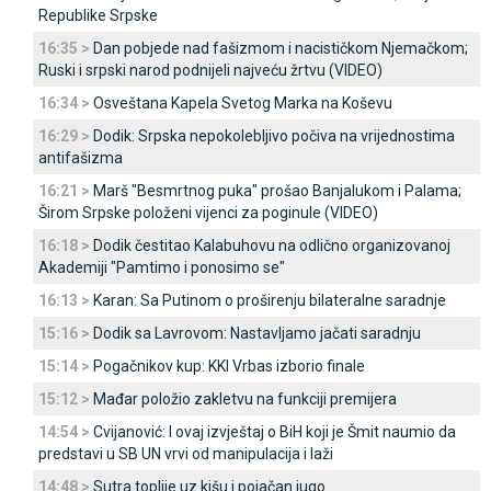
Republike Srpske
16:35 >
Dan pobjede nad fašizmom i nacističkom Njemačkom;
Ruski i srpski narod podnijeli najveću žrtvu (VIDEO)
16:34 >
Osveštana Kapela Svetog Marka na Koševu
16:29 >
Dodik: Srpska nepokolebljivo počiva na vrijednostima
antifašizma
16:21 >
Marš "Besmrtnog puka" prošao Banjalukom i Palama;
Širom Srpske položeni vijenci za poginule (VIDEO)
16:18 >
Dodik čestitao Kalabuhovu na odlično organizovanoj
Akademiji "Pamtimo i ponosimo se"
16:13 >
Karan: Sa Putinom o proširenju bilateralne saradnje
15:16 >
Dodik sa Lavrovom: Nastavljamo jačati saradnju
15:14 >
Pogačnikov kup: KKI Vrbas izborio finale
15:12 >
Mađar položio zakletvu na funkciji premijera
14:54 >
Cvijanović: I ovaj izvještaj o BiH koji je Šmit naumio da
predstavi u SB UN vrvi od manipulacija i laži
14:48 >
Sutra toplije uz kišu i pojačan jugo