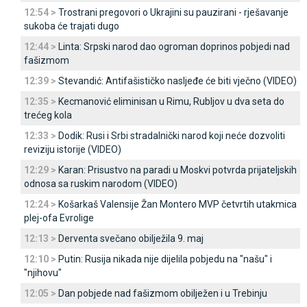
12:54 >
Trostrani pregovori o Ukrajini su pauzirani - rješavanje
sukoba će trajati dugo
12:44 >
Linta: Srpski narod dao ogroman doprinos pobjedi nad
fašizmom
12:39 >
Stevandić: Antifašističko nasljeđe će biti vječno (VIDEO)
12:35 >
Kecmanović eliminisan u Rimu, Rubljov u dva seta do
trećeg kola
12:33 >
Dodik: Rusi i Srbi stradalnički narod koji neće dozvoliti
reviziju istorije (VIDEO)
12:29 >
Karan: Prisustvo na paradi u Moskvi potvrda prijateljskih
odnosa sa ruskim narodom (VIDEO)
12:24 >
Košarkaš Valensije Žan Montero MVP četvrtih utakmica
plej-ofa Evrolige
12:13 >
Derventa svečano obilježila 9. maj
12:10 >
Putin: Rusija nikada nije dijelila pobjedu na "našu" i
"njihovu"
12:05 >
Dan pobjede nad fašizmom obilježen i u Trebinju