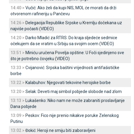
14:40 >
Vučić: Ako želi da kupi NIS, MOL će morati da drži
otvorenom rafineriju u Pančevu
14:26 >
Delegacija Republike Srpske u Kremlju dočekana uz
najviše počasti (VIDEO)
14:20 >
Darko Mladić za RTRS: Do kraja sljedeće sedmice
očekujem da se vratim u Srbiju sa svojim ocem (VIDEO)
13:51 >
Miniću uručena Povelja opštine: U Foči sjedinjeno sve
što je potrebno čovjeku (VIDEO)
13:33 >
Cvijanović: Srpska baštini vrijednosti antifašističke
borbe
13:22 >
Kalabuhov: Njegovati tekovine herojske borbe
13:20 >
Selak: Deveti maj simbol pobjede slobode nad zlom
13:13 >
Lukašenko: Niko nam ne može zabraniti proslavljanje
Dana pobjede
13:09 >
Peskov: Fico nije prenio nikakve poruke Zelenskog
Putinu
13:02 >
Đokić: Heroji ne smiju biti zaboravljeni