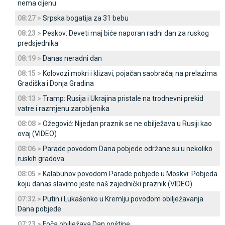
nema cijenu
08:27 >
Srpska bogatija za 31 bebu
08:23 >
Peskov: Deveti maj biće naporan radni dan za ruskog
predsjednika
08:19 >
Danas neradni dan
08:15 >
Kolovozi mokri i klizavi, pojačan saobraćaj na prelazima
Gradiška i Donja Gradina
08:13 >
Tramp: Rusija i Ukrajina pristale na trodnevni prekid
vatre i razmjenu zarobljenika
08:08 >
Ožegović: Nijedan praznik se ne obilježava u Rusiji kao
ovaj (VIDEO)
08:06 >
Parade povodom Dana pobjede održane su u nekoliko
ruskih gradova
08:05 >
Kalabuhov povodom Parade pobjede u Moskvi: Pobjeda
koju danas slavimo jeste naš zajednički praznik (VIDEO)
07:32 >
Putin i Lukašenko u Kremlju povodom obilježavanja
Dana pobjede
07:23 >
Foča obilježava Dan opštine