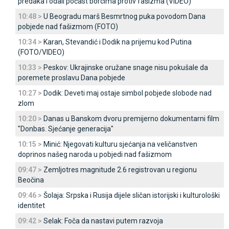
predaka i odali počast borcima protiv fašizma (VIDEO)
10:48 >
U Beogradu marš Besmrtnog puka povodom Dana
pobjede nad fašizmom (FOTO)
10:34 >
Karan, Stevandić i Dodik na prijemu kod Putina
(FOTO/VIDEO)
10:33 >
Peskov: Ukrajinske oružane snage nisu pokušale da
poremete proslavu Dana pobjede
10:27 >
Dodik: Deveti maj ostaje simbol pobjede slobode nad
zlom
10:20 >
Danas u Banskom dvoru premijerno dokumentarni film
"Donbas. Sjećanje generacija"
10:15 >
Minić: Njegovati kulturu sjećanja na veličanstven
doprinos našeg naroda u pobjedi nad fašizmom
09:47 >
Zemljotres magnitude 2.6 registrovan u regionu
Beočina
09:46 >
Šolaja: Srpska i Rusija dijele sličan istorijski i kulturološki
identitet
09:42 >
Selak: Foča da nastavi putem razvoja