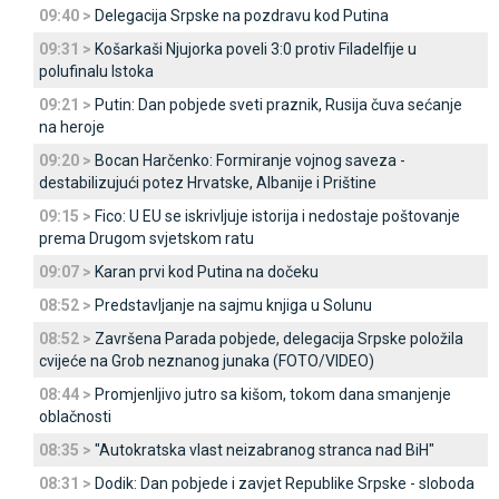
09:40 >
Delegacija Srpske na pozdravu kod Putina
09:31 >
Košarkaši Njujorka poveli 3:0 protiv Filadelfije u
polufinalu Istoka
09:21 >
Putin: Dan pobjede sveti praznik, Rusija čuva sećanje
na heroje
09:20 >
Bocan Harčenko: Formiranje vojnog saveza -
destabilizujući potez Hrvatske, Albanije i Prištine
09:15 >
Fico: U EU se iskrivljuje istorija i nedostaje poštovanje
prema Drugom svjetskom ratu
09:07 >
Karan prvi kod Putina na dočeku
08:52 >
Predstavljanje na sajmu knjiga u Solunu
08:52 >
Završena Parada pobjede, delegacija Srpske položila
cvijeće na Grob neznanog junaka (FOTO/VIDEO)
08:44 >
Promjenljivo jutro sa kišom, tokom dana smanjenje
oblačnosti
08:35 >
"Autokratska vlast neizabranog stranca nad BiH"
08:31 >
Dodik: Dan pobjede i zavjet Republike Srpske - sloboda