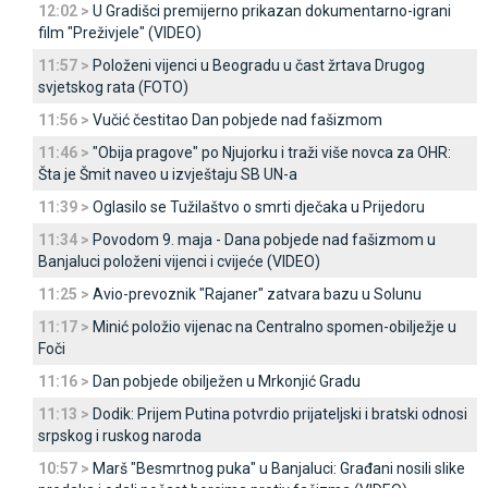
12:02 >
U Gradišci premijerno prikazan dokumentarno-igrani
film "Preživjele" (VIDEO)
11:57 >
Položeni vijenci u Beogradu u čast žrtava Drugog
svjetskog rata (FOTO)
11:56 >
Vučić čestitao Dan pobjede nad fašizmom
11:46 >
"Obija pragove" po Njujorku i traži više novca za OHR:
Šta je Šmit naveo u izvještaju SB UN-a
11:39 >
Oglasilo se Tužilaštvo o smrti dječaka u Prijedoru
11:34 >
Povodom 9. maja - Dana pobjede nad fašizmom u
Banjaluci položeni vijenci i cvijeće (VIDEO)
11:25 >
Avio-prevoznik "Rajaner" zatvara bazu u Solunu
11:17 >
Minić položio vijenac na Centralno spomen-obilježje u
Foči
11:16 >
Dan pobjede obilježen u Mrkonjić Gradu
11:13 >
Dodik: Prijem Putina potvrdio prijateljski i bratski odnosi
srpskog i ruskog naroda
10:57 >
Marš "Besmrtnog puka" u Banjaluci: Građani nosili slike