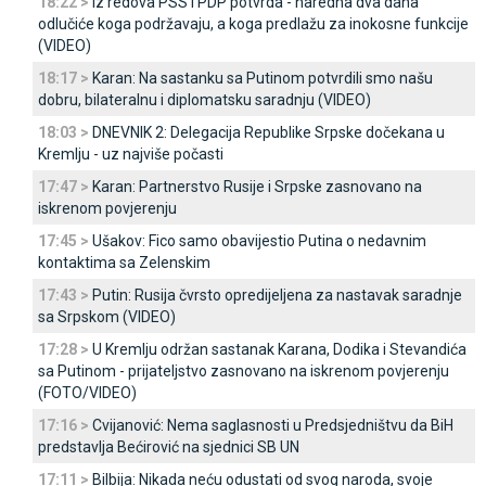
18:22 >
Iz redova PSS i PDP potvrda - naredna dva dana
odlučiće koga podržavaju, a koga predlažu za inokosne funkcije
(VIDEO)
18:17 >
Karan: Na sastanku sa Putinom potvrdili smo našu
dobru, bilateralnu i diplomatsku saradnju (VIDEO)
18:03 >
DNEVNIK 2: Delegacija Republike Srpske dočekana u
Kremlju - uz najviše počasti
17:47 >
Karan: Partnerstvo Rusije i Srpske zasnovano na
iskrenom povjerenju
17:45 >
Ušakov: Fico samo obavijestio Putina o nedavnim
kontaktima sa Zelenskim
17:43 >
Putin: Rusija čvrsto opredijeljena za nastavak saradnje
sa Srpskom (VIDEO)
17:28 >
U Kremlju održan sastanak Karana, Dodika i Stevandića
sa Putinom - prijateljstvo zasnovano na iskrenom povjerenju
(FOTO/VIDEO)
17:16 >
Cvijanović: Nema saglasnosti u Predsjedništvu da BiH
predstavlja Bećirović na sjednici SB UN
17:11 >
Bilbija: Nikada neću odustati od svog naroda, svoje