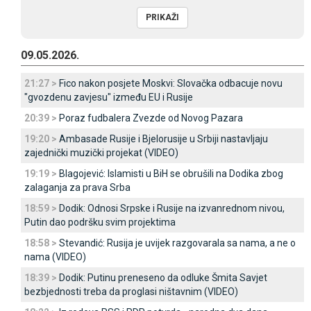
09.05.2026.
21:27 >
Fico nakon posjete Moskvi: Slovačka odbacuje novu
"gvozdenu zavjesu" između EU i Rusije
20:39 >
Poraz fudbalera Zvezde od Novog Pazara
19:20 >
Ambasade Rusije i Bjelorusije u Srbiji nastavljaju
zajednički muzički projekat (VIDEO)
19:19 >
Blagojević: Islamisti u BiH se obrušili na Dodika zbog
zalaganja za prava Srba
18:59 >
Dodik: Odnosi Srpske i Rusije na izvanrednom nivou,
Putin dao podršku svim projektima
18:58 >
Stevandić: Rusija je uvijek razgovarala sa nama, a ne o
nama (VIDEO)
18:39 >
Dodik: Putinu preneseno da odluke Šmita Savjet
bezbjednosti treba da proglasi ništavnim (VIDEO)