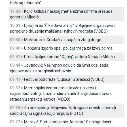
Haškog tribunala"
10:03 >
Kojić: Odluka haškog mehanizma smrtna presuda
generalu Mladiću
10:01 >
Dječiji vrtić "Čika Јova Zmaj" iz Bijeljine organizovao
porodično druženje mališana i njihovih roditelja (VIDEO)
09:50 >
Muškarac iz Gradačca uhapšen zbog droge
09:49 >
U požaru izgorio opel, policija traga za izvršiocima
09:47 >
Predstavljen roman "Oganj", autora Nenada Milkića
09:44 >
Јovanović: Vašington odlučio da Šmit ode, sada
njegove odluke proglasiti ništavnim
09:41 >
Festival pozorišta "Ljubica" u Gradišci (VIDEO)
09:37 >
Memorijalni centar predstaviće najveću i
najsveobuhvatniju bazu audio-vizuelnih svjedočanstava o
stradanju srpskog naroda (VIDEO)
09:35 >
Za bezbjedniju Majevicu: Vatrogasci uredili i obnovili
saobraćajnu signalizaciju na putu (FOTO)
09:27 >
Mitrović: Samo potpisnici Aneksa 10 nalogodavci i