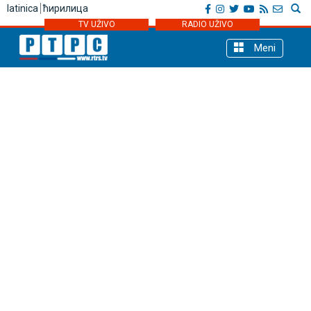
latinica
ћирилица
TV UŽIVO
RADIO UŽIVO
Meni