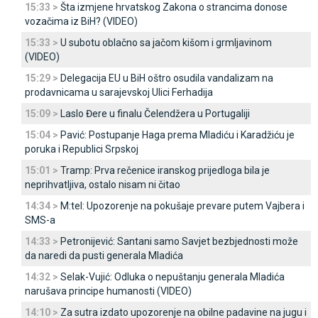
15:33 >
Šta izmjene hrvatskog Zakona o strancima donose
vozačima iz BiH? (VIDEO)
15:33 >
U subotu oblačno sa jačom kišom i grmljavinom
(VIDEO)
15:29 >
Delegacija EU u BiH oštro osudila vandalizam na
prodavnicama u sarajevskoj Ulici Ferhadija
15:09 >
Laslo Đere u finalu Čelendžera u Portugaliji
15:04 >
Pavić: Postupanje Haga prema Mladiću i Karadžiću je
poruka i Republici Srpskoj
15:01 >
Tramp: Prva rečenice iranskog prijedloga bila je
neprihvatljiva, ostalo nisam ni čitao
14:34 >
M:tel: Upozorenje na pokušaje prevare putem Vajbera i
SMS-a
14:33 >
Petronijević: Santani samo Savjet bezbjednosti može
da naredi da pusti generala Mladića
14:32 >
Selak-Vujić: Odluka o nepuštanju generala Mladića
narušava principe humanosti (VIDEO)
14:10 >
Za sutra izdato upozorenje na obilne padavine na jugu i