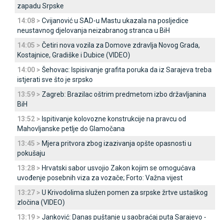
zapadu Srpske
14:08 >
Cvijanović u SAD-u Mastu ukazala na posljedice
neustavnog djelovanja neizabranog stranca u BiH
14:05 >
Četiri nova vozila za Domove zdravlja Novog Grada,
Kostajnice, Gradiške i Dubice (VIDEO)
14:00 >
Šehovac: Ispisivanje grafita poruka da iz Sarajeva treba
istjerati sve što je srpsko
13:59 >
Zagreb: Brazilac oštrim predmetom izbo državljanina
BiH
13:52 >
Ispitivanje kolovozne konstrukcije na pravcu od
Mahovljanske petlje do Glamočana
13:45 >
Mjera pritvora zbog izazivanja opšte opasnosti u
pokušaju
13:28 >
Hrvatski sabor usvojio Zakon kojim se omogućava
uvođenje posebnih viza za vozače; Forto: Važna vijest
13:27 >
U Krivodolima služen pomen za srpske žrtve ustaškog
zločina (VIDEO)
13:19 >
Јanković: Danas puštanje u saobraćaj puta Sarajevo -