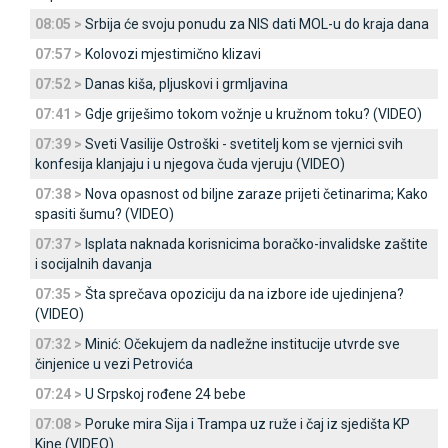
08:05 >
Srbija će svoju ponudu za NIS dati MOL-u do kraja dana
07:57 >
Kolovozi mjestimično klizavi
07:52 >
Danas kiša, pljuskovi i grmljavina
07:41 >
Gdje griješimo tokom vožnje u kružnom toku? (VIDEO)
07:39 >
Sveti Vasilije Ostroški - svetitelj kom se vjernici svih
konfesija klanjaju i u njegova čuda vjeruju (VIDEO)
07:38 >
Nova opasnost od biljne zaraze prijeti četinarima; Kako
spasiti šumu? (VIDEO)
07:37 >
Isplata naknada korisnicima boračko-invalidske zaštite
i socijalnih davanja
07:35 >
Šta sprečava opoziciju da na izbore ide ujedinjena?
(VIDEO)
07:32 >
Minić: Očekujem da nadležne institucije utvrde sve
činjenice u vezi Petrovića
07:24 >
U Srpskoj rođene 24 bebe
07:08 >
Poruke mira Sija i Trampa uz ruže i čaj iz sjedišta KP
Kine (VIDEO)