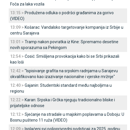
Foča za laka vozila
13:15 >
Produžena odluka o podršci građanima za gorivo
(VIDEO)
13:09 >
Košarac: Vandalsko targetovanje kompanija iz Srbije u
centru Sarajeva
13:01 >
Tramp nakon povratka iz Kine: Spremamo desetine
novih sporazuma sa Pekingom
12:54 >
Ćosić: Smišljena provokacija kako bi se Srbi prikazali
kao loši
12:42 >
"Ispisivanje grafita na srpskim radnjama u Sarajevu
okvalifikovano kao izazivanje nacionalne i vjerske mržnje"
12:40 >
Gajanin: Studentski standard među najboljima u
regionu
12:22 >
Karan: Srpska i Grčka njeguju tradicionalno bliske i
prijateljske odnose
12:12 >
Sjećanje na stradale u majskim poplavama u Doboju: U
Bosnu pušteno 11 ruža (VIDEO)
12:09 >
Isplaćeni svi poljoprivredni podsticaji za 2025. godinu