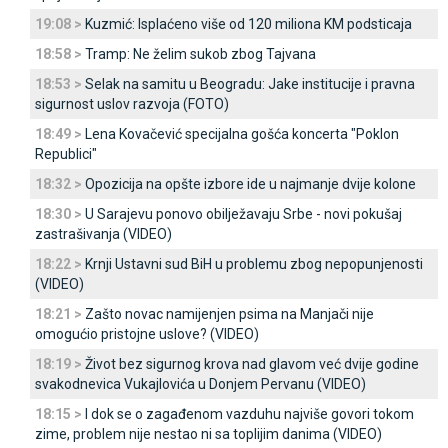
19:08 >
Kuzmić: Isplaćeno više od 120 miliona KM podsticaja
18:58 >
Tramp: Ne želim sukob zbog Tajvana
18:53 >
Selak na samitu u Beogradu: Јake institucije i pravna
sigurnost uslov razvoja (FOTO)
18:49 >
Lena Kovačević specijalna gošća koncerta "Poklon
Republici"
18:32 >
Opozicija na opšte izbore ide u najmanje dvije kolone
18:30 >
U Sarajevu ponovo obilježavaju Srbe - novi pokušaj
zastrašivanja (VIDEO)
18:22 >
Krnji Ustavni sud BiH u problemu zbog nepopunjenosti
(VIDEO)
18:21 >
Zašto novac namijenjen psima na Manjači nije
omogućio pristojne uslove? (VIDEO)
18:19 >
Život bez sigurnog krova nad glavom već dvije godine
svakodnevica Vukajlovića u Donjem Pervanu (VIDEO)
18:15 >
I dok se o zagađenom vazduhu najviše govori tokom
zime, problem nije nestao ni sa toplijim danima (VIDEO)