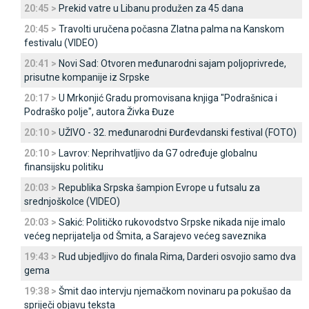
20:45 >
Prekid vatre u Libanu produžen za 45 dana
20:45 >
Travolti uručena počasna Zlatna palma na Kanskom
festivalu (VIDEO)
20:41 >
Novi Sad: Otvoren međunarodni sajam poljoprivrede,
prisutne kompanije iz Srpske
20:17 >
U Mrkonjić Gradu promovisana knjiga "Podrašnica i
Podraško polje", autora Živka Đuze
20:10 >
UŽIVO - 32. međunarodni Đurđevdanski festival (FOTO)
20:10 >
Lavrov: Neprihvatljivo da G7 određuje globalnu
finansijsku politiku
20:03 >
Republika Srpska šampion Evrope u futsalu za
srednjoškolce (VIDEO)
20:03 >
Sakić: Političko rukovodstvo Srpske nikada nije imalo
većeg neprijatelja od Šmita, a Sarajevo većeg saveznika
19:43 >
Rud ubjedljivo do finala Rima, Darderi osvojio samo dva
gema
19:38 >
Šmit dao intervju njemačkom novinaru pa pokušao da
spriječi objavu teksta