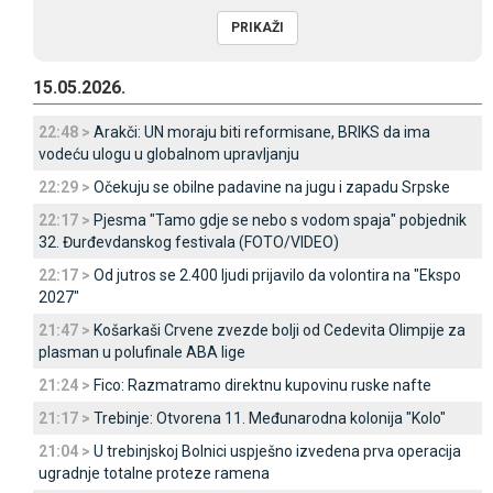
15.05.2026.
22:48 >
Arakči: UN moraju biti reformisane, BRIKS da ima
vodeću ulogu u globalnom upravljanju
22:29 >
Očekuju se obilne padavine na jugu i zapadu Srpske
22:17 >
Pjesma "Tamo gdje se nebo s vodom spaja" pobjednik
32. Đurđevdanskog festivala (FOTO/VIDEO)
22:17 >
Od jutros se 2.400 ljudi prijavilo da volontira na "Ekspo
2027"
21:47 >
Košarkaši Crvene zvezde bolji od Cedevita Olimpije za
plasman u polufinale ABA lige
21:24 >
Fico: Razmatramo direktnu kupovinu ruske nafte
21:17 >
Trebinje: Otvorena 11. Međunarodna kolonija "Kolo"
21:04 >
U trebinjskoj Bolnici uspješno izvedena prva operacija
ugradnje totalne proteze ramena