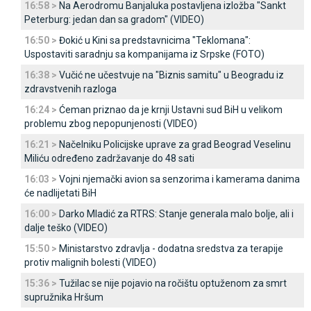
16:58 >
Na Aerodromu Banjaluka postavljena izložba "Sankt
Peterburg: jedan dan sa gradom" (VIDEO)
16:50 >
Đokić u Kini sa predstavnicima "Teklomana":
Uspostaviti saradnju sa kompanijama iz Srpske (FOTO)
16:38 >
Vučić ne učestvuje na "Biznis samitu" u Beogradu iz
zdravstvenih razloga
16:24 >
Ćeman priznao da je krnji Ustavni sud BiH u velikom
problemu zbog nepopunjenosti (VIDEO)
16:21 >
Načelniku Policijske uprave za grad Beograd Veselinu
Miliću određeno zadržavanje do 48 sati
16:03 >
Vojni njemački avion sa senzorima i kamerama danima
će nadlijetati BiH
16:00 >
Darko Mladić za RTRS: Stanje generala malo bolje, ali i
dalje teško (VIDEO)
15:50 >
Ministarstvo zdravlja - dodatna sredstva za terapije
protiv malignih bolesti (VIDEO)
15:36 >
Tužilac se nije pojavio na ročištu optuženom za smrt
supružnika Hršum