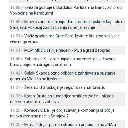
12:05 >
Zvezda gostuje u Surdulici, Partizan na Banovom brdu,
Vojvodina na Karaburmi
12:00 >
Minić o vandalskim ispadima prema srpskom kapitalu u
Sarajevu: Pokušaj zastrašivanja i širenja mržnje
11:53 >
Vučić građanima Crne Gore: Izvinite što smo vas voljeli
više nego vi nas
11:51 >
MUP: Milić više nije načelnik PU za grad Beograd
11:48 >
Zaharova: Kijev nije uspio da poremeti obilježavanje
Dana pobjede u drugim zemljama
11:42 >
Selak: Skandalozno odbijanje zahtjeva za puštanje
generala Mladića na liječenje
11:37 >
Šeranić: U Srpskoj nije registrovan hantavirus
11:32 >
Karan: Brutalan i unaprijed smišljen zločin - nikada
nećemo pristati na zaborav
11:25 >
Kovačević: Da li je obilježavanje kompanija iz Srbije
najava kristalne noći u Sarajevu?
11:20 >
Mirna šetnja i pomen stradalim pripadnicima ЈNA u