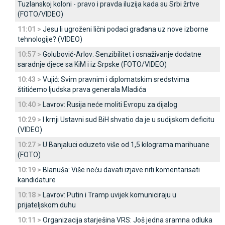
Tuzlanskoj koloni - pravo i pravda iluzija kada su Srbi žrtve
(FOTO/VIDEO)
11:01 >
Јesu li ugroženi lični podaci građana uz nove izborne
tehnologije? (VIDEO)
10:57 >
Golubović-Arlov: Senzibilitet i osnaživanje dodatne
saradnje djece sa KiM i iz Srpske (FOTO/VIDEO)
10:43 >
Vujić: Svim pravnim i diplomatskim sredstvima
štitićemo ljudska prava generala Mladića
10:40 >
Lavrov: Rusija neće moliti Evropu za dijalog
10:29 >
I krnji Ustavni sud BiH shvatio da je u sudijskom deficitu
(VIDEO)
10:27 >
U Banjaluci oduzeto više od 1,5 kilograma marihuane
(FOTO)
10:19 >
Blanuša: Više neću davati izjave niti komentarisati
kandidature
10:18 >
Lavrov: Putin i Tramp uvijek komuniciraju u
prijateljskom duhu
10:11 >
Organizacija starješina VRS: Јoš jedna sramna odluka