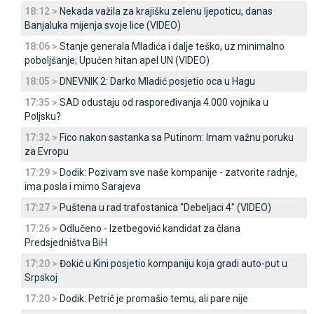
18:12 >
Nekada važila za krajišku zelenu ljepoticu, danas
Banjaluka mijenja svoje lice (VIDEO)
18:06 >
Stanje generala Mladića i dalje teško, uz minimalno
poboljšanje; Upućen hitan apel UN (VIDEO)
18:05 >
DNEVNIK 2: Darko Mladić posjetio oca u Hagu
17:35 >
SAD odustaju od raspoređivanja 4.000 vojnika u
Poljsku?
17:32 >
Fico nakon sastanka sa Putinom: Imam važnu poruku
za Evropu
17:29 >
Dodik: Pozivam sve naše kompanije - zatvorite radnje,
ima posla i mimo Sarajeva
17:27 >
Puštena u rad trafostanica "Debeljaci 4" (VIDEO)
17:26 >
Odlučeno - Izetbegović kandidat za člana
Predsjedništva BiH
17:20 >
Đokić u Kini posjetio kompaniju koja gradi auto-put u
Srpskoj
17:20 >
Dodik: Petrič je promašio temu, ali pare nije