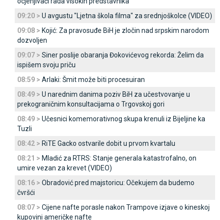
ocjenjivači rada visokih predstavnika
09:20 >
U avgustu "Ljetna škola filma" za srednjoškolce (VIDEO)
09:08 >
Kojić: Za pravosuđe BiH je zločin nad srpskim narodom
dozvoljen
09:07 >
Siner poslije obaranja Đokovićevog rekorda: Želim da
ispišem svoju priču
08:59 >
Arlaki: Šmit može biti procesuiran
08:49 >
U narednim danima poziv BiH za učestvovanje u
prekograničnim konsultacijama o Trgovskoj gori
08:49 >
Učesnici komemorativnog skupa krenuli iz Bijeljine ka
Tuzli
08:42 >
RiTE Gacko ostvarile dobit u prvom kvartalu
08:21 >
Mladić za RTRS: Stanje generala katastrofalno, on
umire vezan za krevet (VIDEO)
08:16 >
Obradović pred majstoricu: Očekujem da budemo
čvršći
08:07 >
Cijene nafte porasle nakon Trampove izjave o kineskoj
kupovini američke nafte