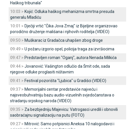
Haškog tribunala"
10:03 >
Kojić: Odluka haškog mehanizma smrtna presuda
generalu Mladiću
10:01 >
Dječiji vrtić "Čika Јova Zmaj" iz Bijeljine organizovao
porodično druženje mališana i njihovih roditelja (VIDEO)
09:50 >
Muškarac iz Gradačca uhapšen zbog droge
09:49 >
U požaru izgorio opel, policija traga za izvršiocima
09:47 >
Predstavljen roman "Oganj", autora Nenada Milkića
09:44 >
Јovanović: Vašington odlučio da Šmit ode, sada
njegove odluke proglasiti ništavnim
09:41 >
Festival pozorišta "Ljubica" u Gradišci (VIDEO)
09:37 >
Memorijalni centar predstaviće najveću i
najsveobuhvatniju bazu audio-vizuelnih svjedočanstava o
stradanju srpskog naroda (VIDEO)
09:35 >
Za bezbjedniju Majevicu: Vatrogasci uredili i obnovili
saobraćajnu signalizaciju na putu (FOTO)
09:27 >
Mitrović: Samo potpisnici Aneksa 10 nalogodavci i