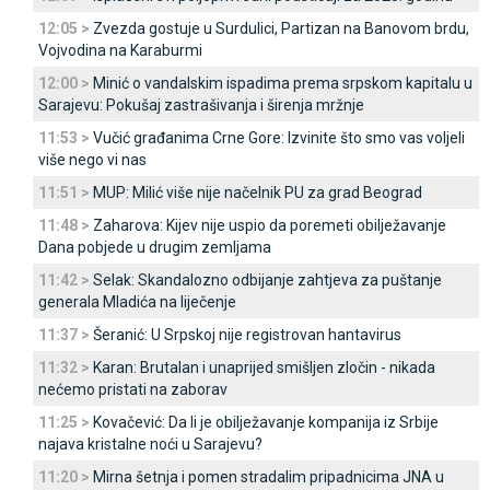
12:05 >
Zvezda gostuje u Surdulici, Partizan na Banovom brdu,
Vojvodina na Karaburmi
12:00 >
Minić o vandalskim ispadima prema srpskom kapitalu u
Sarajevu: Pokušaj zastrašivanja i širenja mržnje
11:53 >
Vučić građanima Crne Gore: Izvinite što smo vas voljeli
više nego vi nas
11:51 >
MUP: Milić više nije načelnik PU za grad Beograd
11:48 >
Zaharova: Kijev nije uspio da poremeti obilježavanje
Dana pobjede u drugim zemljama
11:42 >
Selak: Skandalozno odbijanje zahtjeva za puštanje
generala Mladića na liječenje
11:37 >
Šeranić: U Srpskoj nije registrovan hantavirus
11:32 >
Karan: Brutalan i unaprijed smišljen zločin - nikada
nećemo pristati na zaborav
11:25 >
Kovačević: Da li je obilježavanje kompanija iz Srbije
najava kristalne noći u Sarajevu?
11:20 >
Mirna šetnja i pomen stradalim pripadnicima ЈNA u