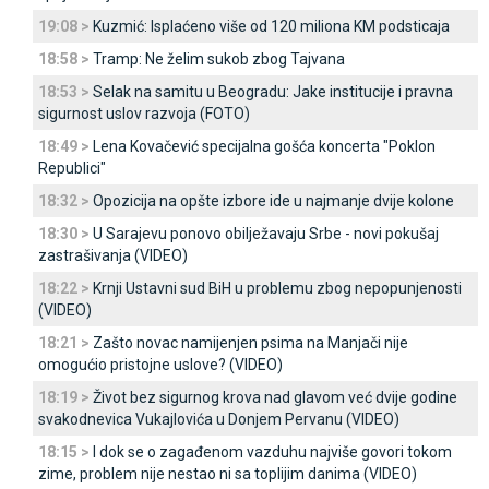
19:08 >
Kuzmić: Isplaćeno više od 120 miliona KM podsticaja
18:58 >
Tramp: Ne želim sukob zbog Tajvana
18:53 >
Selak na samitu u Beogradu: Јake institucije i pravna
sigurnost uslov razvoja (FOTO)
18:49 >
Lena Kovačević specijalna gošća koncerta "Poklon
Republici"
18:32 >
Opozicija na opšte izbore ide u najmanje dvije kolone
18:30 >
U Sarajevu ponovo obilježavaju Srbe - novi pokušaj
zastrašivanja (VIDEO)
18:22 >
Krnji Ustavni sud BiH u problemu zbog nepopunjenosti
(VIDEO)
18:21 >
Zašto novac namijenjen psima na Manjači nije
omogućio pristojne uslove? (VIDEO)
18:19 >
Život bez sigurnog krova nad glavom već dvije godine
svakodnevica Vukajlovića u Donjem Pervanu (VIDEO)
18:15 >
I dok se o zagađenom vazduhu najviše govori tokom
zime, problem nije nestao ni sa toplijim danima (VIDEO)