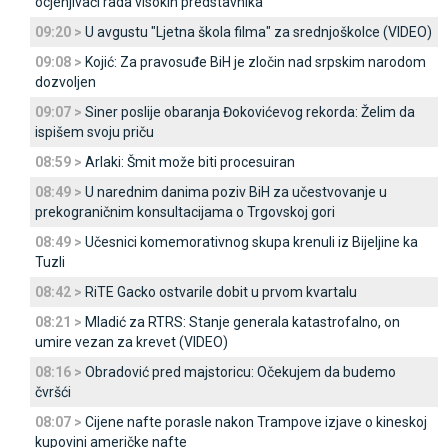
ocjenjivači rada visokih predstavnika
09:20 >
U avgustu "Ljetna škola filma" za srednjoškolce (VIDEO)
09:08 >
Kojić: Za pravosuđe BiH je zločin nad srpskim narodom
dozvoljen
09:07 >
Siner poslije obaranja Đokovićevog rekorda: Želim da
ispišem svoju priču
08:59 >
Arlaki: Šmit može biti procesuiran
08:49 >
U narednim danima poziv BiH za učestvovanje u
prekograničnim konsultacijama o Trgovskoj gori
08:49 >
Učesnici komemorativnog skupa krenuli iz Bijeljine ka
Tuzli
08:42 >
RiTE Gacko ostvarile dobit u prvom kvartalu
08:21 >
Mladić za RTRS: Stanje generala katastrofalno, on
umire vezan za krevet (VIDEO)
08:16 >
Obradović pred majstoricu: Očekujem da budemo
čvršći
08:07 >
Cijene nafte porasle nakon Trampove izjave o kineskoj
kupovini američke nafte