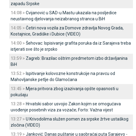
zapadu Srpske
14:08 >
Cvijanović u SAD-u Mastu ukazala na posljedice
neustavnog djelovanja neizabranog stranca u BiH
14:05 >
Četiri nova vozila za Domove zdravlja Novog Grada,
Kostajnice, Gradiške i Dubice (VIDEO)
14:00 >
Šehovac: Ispisivanje grafita poruka da iz Sarajeva treba
istjerati sve što je srpsko
13:59 >
Zagreb: Brazilac oštrim predmetom izbo državljanina
BiH
13:52 >
Ispitivanje kolovozne konstrukcije na pravcu od
Mahovljanske petlje do Glamočana
13:45 >
Mjera pritvora zbog izazivanja opšte opasnosti u
pokušaju
13:28 >
Hrvatski sabor usvojio Zakon kojim se omogućava
uvođenje posebnih viza za vozače; Forto: Važna vijest
13:27 >
U Krivodolima služen pomen za srpske žrtve ustaškog
zločina (VIDEO)
13:19 >
Јanković: Danas puštanje u saobraćaj puta Sarajevo -