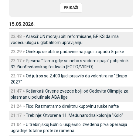
15.05.2026.
22:48 >
Arakči: UN moraju biti reformisane, BRIKS da ima
vodeću ulogu u globalnom upravljanju
22:29 >
Očekuju se obilne padavine na jugu i zapadu Srpske
22:17 >
Pjesma "Tamo gdje se nebo s vodom spaja" pobjednik
32. Đurđevdanskog festivala (FOTO/VIDEO)
22:17 >
Od jutros se 2.400 ljudi prijavilo da volontira na "Ekspo
2027"
21:47 >
Košarkaši Crvene zvezde bolji od Cedevita Olimpije za
plasman u polufinale ABA lige
21:24 >
Fico: Razmatramo direktnu kupovinu ruske nafte
21:17 >
Trebinje: Otvorena 11. Međunarodna kolonija "Kolo"
21:04 >
U trebinjskoj Bolnici uspješno izvedena prva operacija
ugradnje totalne proteze ramena