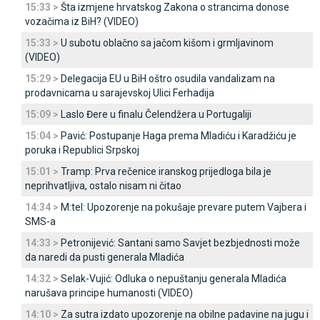
15:33 >
Šta izmjene hrvatskog Zakona o strancima donose
vozačima iz BiH? (VIDEO)
15:33 >
U subotu oblačno sa jačom kišom i grmljavinom
(VIDEO)
15:29 >
Delegacija EU u BiH oštro osudila vandalizam na
prodavnicama u sarajevskoj Ulici Ferhadija
15:09 >
Laslo Đere u finalu Čelendžera u Portugaliji
15:04 >
Pavić: Postupanje Haga prema Mladiću i Karadžiću je
poruka i Republici Srpskoj
15:01 >
Tramp: Prva rečenice iranskog prijedloga bila je
neprihvatljiva, ostalo nisam ni čitao
14:34 >
M:tel: Upozorenje na pokušaje prevare putem Vajbera i
SMS-a
14:33 >
Petronijević: Santani samo Savjet bezbjednosti može
da naredi da pusti generala Mladića
14:32 >
Selak-Vujić: Odluka o nepuštanju generala Mladića
narušava principe humanosti (VIDEO)
14:10 >
Za sutra izdato upozorenje na obilne padavine na jugu i