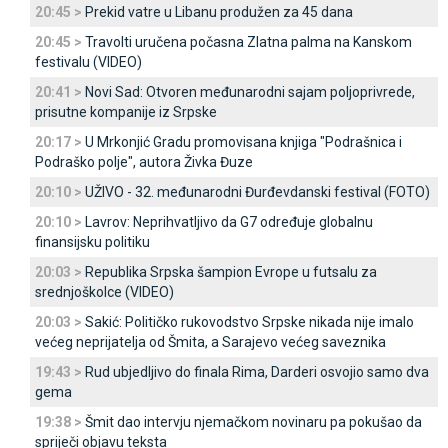
20:45 >
Prekid vatre u Libanu produžen za 45 dana
20:45 >
Travolti uručena počasna Zlatna palma na Kanskom
festivalu (VIDEO)
20:41 >
Novi Sad: Otvoren međunarodni sajam poljoprivrede,
prisutne kompanije iz Srpske
20:17 >
U Mrkonjić Gradu promovisana knjiga "Podrašnica i
Podraško polje", autora Živka Đuze
20:10 >
UŽIVO - 32. međunarodni Đurđevdanski festival (FOTO)
20:10 >
Lavrov: Neprihvatljivo da G7 određuje globalnu
finansijsku politiku
20:03 >
Republika Srpska šampion Evrope u futsalu za
srednjoškolce (VIDEO)
20:03 >
Sakić: Političko rukovodstvo Srpske nikada nije imalo
većeg neprijatelja od Šmita, a Sarajevo većeg saveznika
19:43 >
Rud ubjedljivo do finala Rima, Darderi osvojio samo dva
gema
19:38 >
Šmit dao intervju njemačkom novinaru pa pokušao da
spriječi objavu teksta