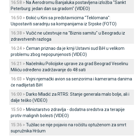
16:58 >
Na Aerodromu Banjaluka postavljena izložba "Sankt
Peterburg: jedan dan sa gradom" (VIDEO)
16:50 >
Đokić u Kini sa predstavnicima "Teklomana":
Uspostaviti saradnju sa kompanijama iz Srpske (FOTO)
16:38 >
Vučić ne učestvuje na "Biznis samitu" u Beogradu iz
zdravstvenih razloga
16:24 >
Ćeman priznao da je krnji Ustavni sud BiH u velikom
problemu zbog nepopunjenosti (VIDEO)
16:21 >
Načelniku Policijske uprave za grad Beograd Veselinu
Miliću određeno zadržavanje do 48 sati
16:03 >
Vojni njemački avion sa senzorima i kamerama danima
će nadlijetati BiH
16:00 >
Darko Mladić za RTRS: Stanje generala malo bolje, ali i
dalje teško (VIDEO)
15:50 >
Ministarstvo zdravlja - dodatna sredstva za terapije
protiv malignih bolesti (VIDEO)
15:36 >
Tužilac se nije pojavio na ročištu optuženom za smrt
supružnika Hršum