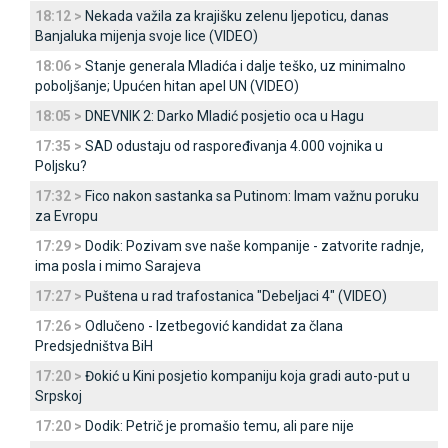
18:12 >
Nekada važila za krajišku zelenu ljepoticu, danas
Banjaluka mijenja svoje lice (VIDEO)
18:06 >
Stanje generala Mladića i dalje teško, uz minimalno
poboljšanje; Upućen hitan apel UN (VIDEO)
18:05 >
DNEVNIK 2: Darko Mladić posjetio oca u Hagu
17:35 >
SAD odustaju od raspoređivanja 4.000 vojnika u
Poljsku?
17:32 >
Fico nakon sastanka sa Putinom: Imam važnu poruku
za Evropu
17:29 >
Dodik: Pozivam sve naše kompanije - zatvorite radnje,
ima posla i mimo Sarajeva
17:27 >
Puštena u rad trafostanica "Debeljaci 4" (VIDEO)
17:26 >
Odlučeno - Izetbegović kandidat za člana
Predsjedništva BiH
17:20 >
Đokić u Kini posjetio kompaniju koja gradi auto-put u
Srpskoj
17:20 >
Dodik: Petrič je promašio temu, ali pare nije