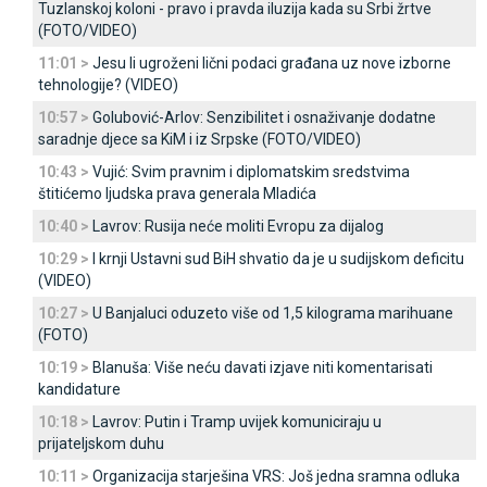
Tuzlanskoj koloni - pravo i pravda iluzija kada su Srbi žrtve
(FOTO/VIDEO)
11:01 >
Јesu li ugroženi lični podaci građana uz nove izborne
tehnologije? (VIDEO)
10:57 >
Golubović-Arlov: Senzibilitet i osnaživanje dodatne
saradnje djece sa KiM i iz Srpske (FOTO/VIDEO)
10:43 >
Vujić: Svim pravnim i diplomatskim sredstvima
štitićemo ljudska prava generala Mladića
10:40 >
Lavrov: Rusija neće moliti Evropu za dijalog
10:29 >
I krnji Ustavni sud BiH shvatio da je u sudijskom deficitu
(VIDEO)
10:27 >
U Banjaluci oduzeto više od 1,5 kilograma marihuane
(FOTO)
10:19 >
Blanuša: Više neću davati izjave niti komentarisati
kandidature
10:18 >
Lavrov: Putin i Tramp uvijek komuniciraju u
prijateljskom duhu
10:11 >
Organizacija starješina VRS: Јoš jedna sramna odluka