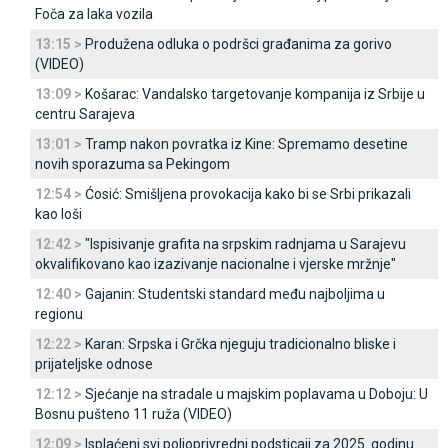
Foča za laka vozila
13:15 >
Produžena odluka o podršci građanima za gorivo
(VIDEO)
13:09 >
Košarac: Vandalsko targetovanje kompanija iz Srbije u
centru Sarajeva
13:01 >
Tramp nakon povratka iz Kine: Spremamo desetine
novih sporazuma sa Pekingom
12:54 >
Ćosić: Smišljena provokacija kako bi se Srbi prikazali
kao loši
12:42 >
"Ispisivanje grafita na srpskim radnjama u Sarajevu
okvalifikovano kao izazivanje nacionalne i vjerske mržnje"
12:40 >
Gajanin: Studentski standard među najboljima u
regionu
12:22 >
Karan: Srpska i Grčka njeguju tradicionalno bliske i
prijateljske odnose
12:12 >
Sjećanje na stradale u majskim poplavama u Doboju: U
Bosnu pušteno 11 ruža (VIDEO)
12:09 >
Isplaćeni svi poljoprivredni podsticaji za 2025. godinu