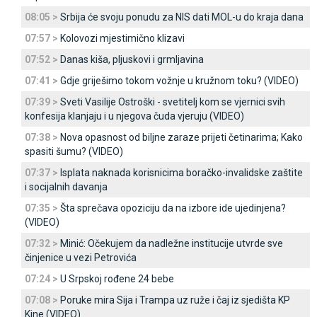
08:05 >
Srbija će svoju ponudu za NIS dati MOL-u do kraja dana
07:57 >
Kolovozi mjestimično klizavi
07:52 >
Danas kiša, pljuskovi i grmljavina
07:41 >
Gdje griješimo tokom vožnje u kružnom toku? (VIDEO)
07:39 >
Sveti Vasilije Ostroški - svetitelj kom se vjernici svih
konfesija klanjaju i u njegova čuda vjeruju (VIDEO)
07:38 >
Nova opasnost od biljne zaraze prijeti četinarima; Kako
spasiti šumu? (VIDEO)
07:37 >
Isplata naknada korisnicima boračko-invalidske zaštite
i socijalnih davanja
07:35 >
Šta sprečava opoziciju da na izbore ide ujedinjena?
(VIDEO)
07:32 >
Minić: Očekujem da nadležne institucije utvrde sve
činjenice u vezi Petrovića
07:24 >
U Srpskoj rođene 24 bebe
07:08 >
Poruke mira Sija i Trampa uz ruže i čaj iz sjedišta KP
Kine (VIDEO)