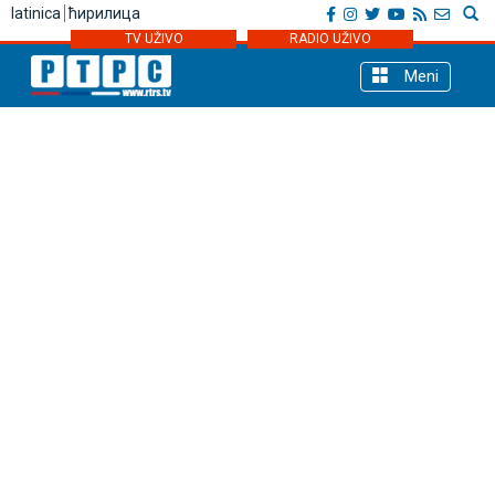
latinica
ћирилица
TV UŽIVO
RADIO UŽIVO
Meni