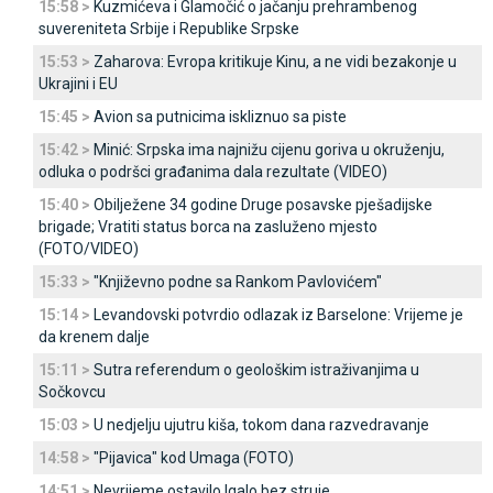
15:58 >
Kuzmićeva i Glamočić o jačanju prehrambenog
suvereniteta Srbije i Republike Srpske
15:53 >
Zaharova: Evropa kritikuje Kinu, a ne vidi bezakonje u
Ukrajini i EU
15:45 >
Avion sa putnicima iskliznuo sa piste
15:42 >
Minić: Srpska ima najnižu cijenu goriva u okruženju,
odluka o podršci građanima dala rezultate (VIDEO)
15:40 >
Obilježene 34 godine Druge posavske pješadijske
brigade; Vratiti status borca na zasluženo mjesto
(FOTO/VIDEO)
15:33 >
"Književno podne sa Rankom Pavlovićem"
15:14 >
Levandovski potvrdio odlazak iz Barselone: Vrijeme je
da krenem dalje
15:11 >
Sutra referendum o geološkim istraživanjima u
Sočkovcu
15:03 >
U nedjelju ujutru kiša, tokom dana razvedravanje
14:58 >
"Pijavica" kod Umaga (FOTO)
14:51 >
Nevrijeme ostavilo Igalo bez struje