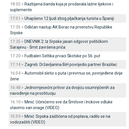
18:02 >
Razbijena banda koja je prodavala lažne lijekove i
suplemente
17:51 >
Uhapšeno 12 ljudi zbog pljačkanja turista u Španiji
17:35 >
Odličan nastup AK Borac na prvenstvu Republike
Srpske
17:25 >
DNEVNIK 2: Iz Srpske jasan odgovor političkom
Sarajevu - Šmit završena priča
17:20 >
Fudbaleri Seltika prvaci Škotske po 56. put
17:14 >
Zagreb: Državljanina BiH povrijedio partner Brazilac
16:54 >
Automobil sletio s puta i prevrnuo se, povrijeđene dvije
žene
16:48 >
Јednomjesečni pritvor za dvojicu osumnjičenih za
navođenje na prostituciju
16:10 >
Minić: Učinićemo sve da Šmitove i Inckove odluke
stavimo van snage (VIDEO)
15:59 >
Minić: Srpska zaštićena od poplava, radilo se na
vodozaštiti (VIDEO)