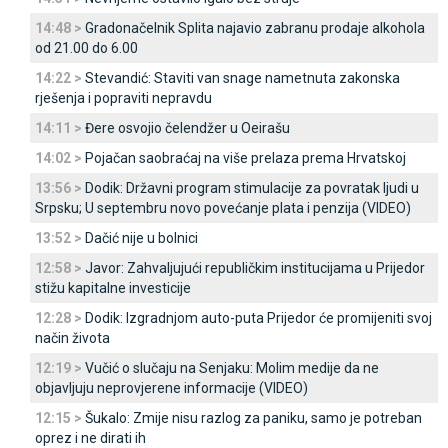
14:48 >
Gradonačelnik Splita najavio zabranu prodaje alkohola
od 21.00 do 6.00
14:22 >
Stevandić: Staviti van snage nametnuta zakonska
rješenja i popraviti nepravdu
14:11 >
Đere osvojio čelendžer u Oeirašu
14:02 >
Pojačan saobraćaj na više prelaza prema Hrvatskoj
13:56 >
Dodik: Državni program stimulacije za povratak ljudi u
Srpsku; U septembru novo povećanje plata i penzija (VIDEO)
13:52 >
Dačić nije u bolnici
12:58 >
Јavor: Zahvaljujući republičkim institucijama u Prijedor
stižu kapitalne investicije
12:28 >
Dodik: Izgradnjom auto-puta Prijedor će promijeniti svoj
način života
12:19 >
Vučić o slučaju na Senjaku: Molim medije da ne
objavljuju neprovjerene informacije (VIDEO)
12:15 >
Šukalo: Zmije nisu razlog za paniku, samo je potreban
oprez i ne dirati ih