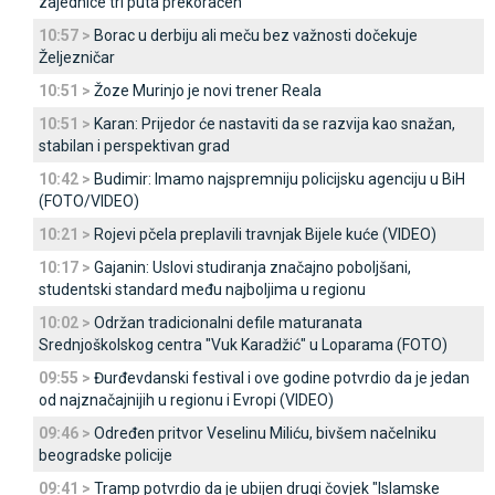
zajednice tri puta prekoračen
10:57 >
Borac u derbiju ali meču bez važnosti dočekuje
Željezničar
10:51 >
Žoze Murinjo je novi trener Reala
10:51 >
Karan: Prijedor će nastaviti da se razvija kao snažan,
stabilan i perspektivan grad
10:42 >
Budimir: Imamo najspremniju policijsku agenciju u BiH
(FOTO/VIDEO)
10:21 >
Rojevi pčela preplavili travnjak Bijele kuće (VIDEO)
10:17 >
Gajanin: Uslovi studiranja značajno poboljšani,
studentski standard među najboljima u regionu
10:02 >
Održan tradicionalni defile maturanata
Srednjoškolskog centra "Vuk Karadžić" u Loparama (FOTO)
09:55 >
Đurđevdanski festival i ove godine potvrdio da je jedan
od najznačajnijih u regionu i Evropi (VIDEO)
09:46 >
Određen pritvor Veselinu Miliću, bivšem načelniku
beogradske policije
09:41 >
Tramp potvrdio da je ubijen drugi čovjek "Islamske