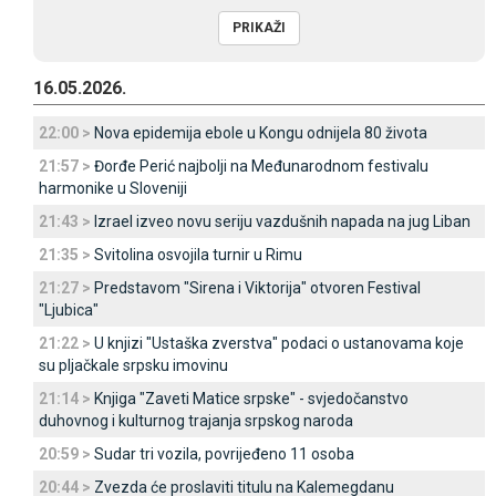
16.05.2026.
22:00 >
Nova epidemija ebole u Kongu odnijela 80 života
21:57 >
Đorđe Perić najbolji na Međunarodnom festivalu
harmonike u Sloveniji
21:43 >
Izrael izveo novu seriju vazdušnih napada na jug Liban
21:35 >
Svitolina osvojila turnir u Rimu
21:27 >
Predstavom "Sirena i Viktorija" otvoren Festival
"Ljubica"
21:22 >
U knjizi "Ustaška zverstva" podaci o ustanovama koje
su pljačkale srpsku imovinu
21:14 >
Knjiga "Zaveti Matice srpske" - svjedočanstvo
duhovnog i kulturnog trajanja srpskog naroda
20:59 >
Sudar tri vozila, povrijeđeno 11 osoba
20:44 >
Zvezda će proslaviti titulu na Kalemegdanu