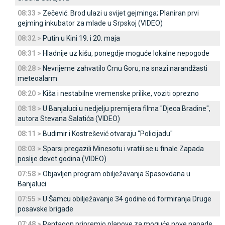
08:33 >
Zečević: Brod ulazi u svijet gejminga; Planiran prvi
gejming inkubator za mlade u Srpskoj (VIDEO)
08:32 >
Putin u Kini 19. i 20. maja
08:31 >
Hladnije uz kišu, ponegdje moguće lokalne nepogode
08:28 >
Nevrijeme zahvatilo Crnu Goru, na snazi narandžasti
meteoalarm
08:20 >
Kiša i nestabilne vremenske prilike, voziti oprezno
08:18 >
U Banjaluci u nedjelju premijera filma "Djeca Bradine",
autora Stevana Salatića (VIDEO)
08:11 >
Budimir i Kostrešević otvaraju "Policijadu"
08:03 >
Sparsi pregazili Minesotu i vratili se u finale Zapada
poslije devet godina (VIDEO)
07:58 >
Objavljen program obilježavanja Spasovdana u
Banjaluci
07:55 >
U Šamcu obilježavanje 34 godine od formiranja Druge
posavske brigade
07:48 >
Pentagon pripremio planove za moguće nove napade