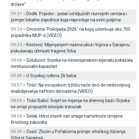
države"
09:31 >
Dodik: Prijedor - jedan od ključnih razvojnih centara i
primjer lokalne zajednice koja napreduje na svim poljima
09:24 >
Otvorena "Policijada 2026" na kojoj učestvuje oko 700
pripadnika MUP-a (VIDEO)
09:24 >
Kostović: Mijenjanjem naziva ulica i trgova u Sarajevu
pokušavaju izbrisati tragove Srba
09:06 >
Golubović: Srpska na Venecijanskom bijenalu pokazala
institucionalni kapacitet
09:05 >
U Srpskoj rođeno 26 beba
08:57 >
Trišić: Na evropskom tržištu neće doći do nedovoljnog
snabdijevanja naftnim derivatima (VIDEO)
08:56 >
Trišić Babić: Svijet se mijenja na dnevnoj bazi i Srpska
ne smije propustiti istorijski trenutak
08:50 >
Selak: Hitno staviti van snage nametnute izmjene
Krivičnog zakonika
08:35 >
Ćosić: Zločin u Pofalićima primjer etničkog čišćenja
Srba iz Sarajeva