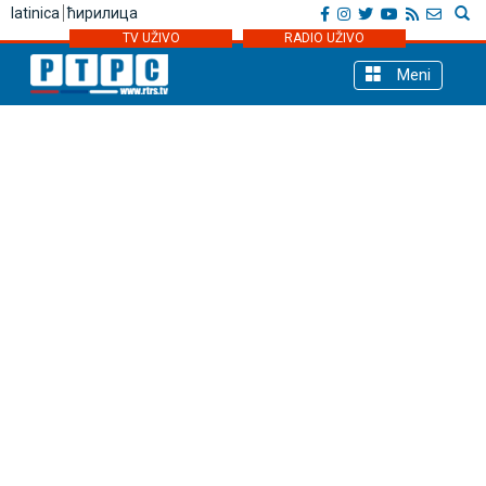
latinica
ћирилица
TV UŽIVO
RADIO UŽIVO
Meni