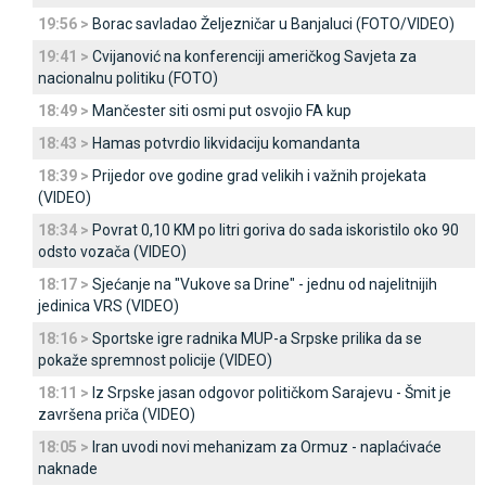
19:56 >
Borac savladao Željezničar u Banjaluci (FOTO/VIDEO)
19:41 >
Cvijanović na konferenciji američkog Savjeta za
nacionalnu politiku (FOTO)
18:49 >
Mančester siti osmi put osvojio FA kup
18:43 >
Hamas potvrdio likvidaciju komandanta
18:39 >
Prijedor ove godine grad velikih i važnih projekata
(VIDEO)
18:34 >
Povrat 0,10 KM po litri goriva do sada iskoristilo oko 90
odsto vozača (VIDEO)
18:17 >
Sjećanje na "Vukove sa Drine" - jednu od najelitnijih
jedinica VRS (VIDEO)
18:16 >
Sportske igre radnika MUP-a Srpske prilika da se
pokaže spremnost policije (VIDEO)
18:11 >
Iz Srpske jasan odgovor političkom Sarajevu - Šmit je
završena priča (VIDEO)
18:05 >
Iran uvodi novi mehanizam za Ormuz - naplaćivaće
naknade