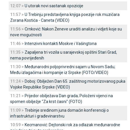
12:07 >
U utorak novi sastanak opozicije
11:57 >
U Trebinju predstavljena knjiga poezije rok muzičara
Zorana Kostića - Caneta (VIDEO)
11:56 >
Crnković: Nakon Ženeve uraditi analizu i vidjeti koje su
nove mogućnosti
11:46 >
Intenzivni kontakti Moskve i Vašingtona
11:35 >
Zapaljena tri vozila u sarajevskoj opštini Stari Grad,
nema povrijeđenih
11:30 >
Međunarodni poljoprivredni sajam u Novom Sadu;
Među izlagačima i kompanije iz Srpske (FOTO/VIDEO)
11:24 >
Doboj: Obilježen Dan 65. zaštitnog motorizovanog puka
Vojske Republike Srpske (VIDEO)
11:21 >
Prijedor obilježava Dan grada; Položeni vijenci na
spomen obilježje "Za krst časni" (FOTO)
11:09 >
Trebinje sredinom juna domaćin konferenciji o
infrastrukturi i građevinarstvu
10:59 >
Kecmanović: Dejtonski rok za odlazak međunarodne