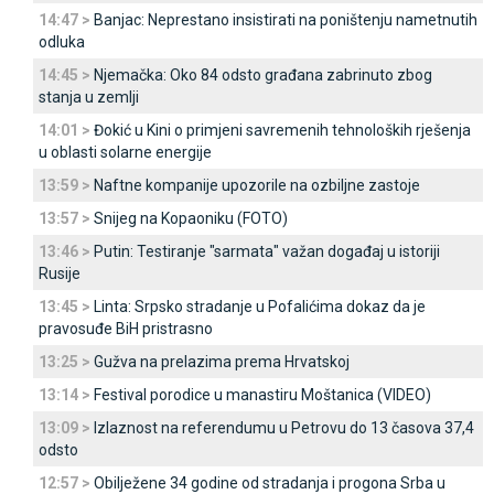
14:47 >
Banjac: Neprestano insistirati na poništenju nametnutih
odluka
14:45 >
Njemačka: Oko 84 odsto građana zabrinuto zbog
stanja u zemlji
14:01 >
Đokić u Kini o primjeni savremenih tehnoloških rješenja
u oblasti solarne energije
13:59 >
Naftne kompanije upozorile na ozbiljne zastoje
13:57 >
Snijeg na Kopaoniku (FOTO)
13:46 >
Putin: Testiranje "sarmata" važan događaj u istoriji
Rusije
13:45 >
Linta: Srpsko stradanje u Pofalićima dokaz da je
pravosuđe BiH pristrasno
13:25 >
Gužva na prelazima prema Hrvatskoj
13:14 >
Festival porodice u manastiru Moštanica (VIDEO)
13:09 >
Izlaznost na referendumu u Petrovu do 13 časova 37,4
odsto
12:57 >
Obilježene 34 godine od stradanja i progona Srba u