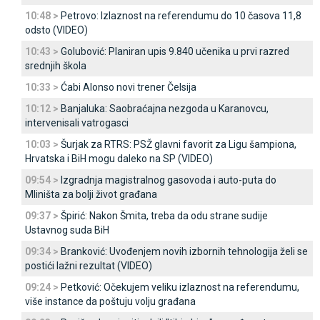
10:48 >
Petrovo: Izlaznost na referendumu do 10 časova 11,8
odsto (VIDEO)
10:43 >
Golubović: Planiran upis 9.840 učenika u prvi razred
srednjih škola
10:33 >
Ćabi Alonso novi trener Čelsija
10:12 >
Banjaluka: Saobraćajna nezgoda u Karanovcu,
intervenisali vatrogasci
10:03 >
Šurjak za RTRS: PSŽ glavni favorit za Ligu šampiona,
Hrvatska i BiH mogu daleko na SP (VIDEO)
09:54 >
Izgradnja magistralnog gasovoda i auto-puta do
Mliništa za bolji život građana
09:37 >
Špirić: Nakon Šmita, treba da odu strane sudije
Ustavnog suda BiH
09:34 >
Branković: Uvođenjem novih izbornih tehnologija želi se
postići lažni rezultat (VIDEO)
09:24 >
Petković: Očekujem veliku izlaznost na referendumu,
više instance da poštuju volju građana