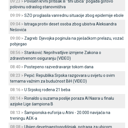
09:23 >
Povišen krvni pritisak ili "tihi ubica" pogađa gotovo
polovinu odraslog stanovništva
09:09 >
SZO proglasila vanrednu situacije zbog epidemije ebole
09:04 >
Istraga protiv deset osoba zbog ubistva Aleksandra
Nešovića
09:00 >
Zagreb: Djevojka poginula na pješačkom prelazu, vozač
pobjegao
08:56 >
Stanković: Neprihvatljive izmjene Zakona o
zdravstvenom osiguranju (VIDEO)
08:40 >
Postepeno razvedravanje tokom dana
08:23 >
Pepić: Republika Srpska razgovara u svijetu o svim
temama važnim za budućnost BiH (VIDEO)
08:16 >
U Srpskoj rođena 21 beba
08:14 >
Ronaldo u suzama poslije poraza Al Nasra u finalu
azijske Lige šampiona B
08:13 >
Šampionska euforija u Atini - 20.000 navijača na
treningu AEK-a
08:08 >
Ubijen devetnaestogodišnjak, potraga za ubicom