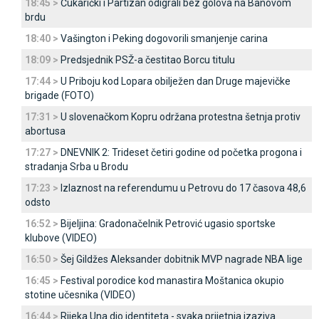
18:45 >
Čukarički i Partizan odigrali bez golova na Banovom
brdu
18:40 >
Vašington i Peking dogovorili smanjenje carina
18:09 >
Predsjednik PSŽ-a čestitao Borcu titulu
17:44 >
U Priboju kod Lopara obilježen dan Druge majevičke
brigade (FOTO)
17:31 >
U slovenačkom Kopru održana protestna šetnja protiv
abortusa
17:27 >
DNEVNIK 2: Trideset četiri godine od početka progona i
stradanja Srba u Brodu
17:23 >
Izlaznost na referendumu u Petrovu do 17 časova 48,6
odsto
16:52 >
Bijeljina: Gradonačelnik Petrović ugasio sportske
klubove (VIDEO)
16:50 >
Šej Gildžes Aleksander dobitnik MVP nagrade NBA lige
16:45 >
Festival porodice kod manastira Moštanica okupio
stotine učesnika (VIDEO)
16:44 >
Rijeka Una dio identiteta - svaka prijetnja izaziva