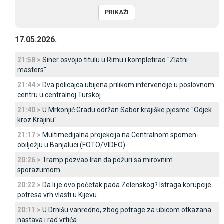
17.05.2026.
21:58 >
Siner osvojio titulu u Rimu i kompletirao "Zlatni
masters"
21:44 >
Dva policajca ubijena prilikom intervencije u poslovnom
centru u centralnoj Turskoj
21:40 >
U Mrkonjić Gradu održan Sabor krajiške pjesme "Odjek
kroz Krajinu"
21:17 >
Multimedijalna projekcija na Centralnom spomen-
obilježju u Banjaluci (FOTO/VIDEO)
20:26 >
Tramp pozvao Iran da požuri sa mirovnim
sporazumom
20:22 >
Da li je ovo početak pada Zelenskog? Istraga korupcije
potresa vrh vlasti u Kijevu
20:11 >
U Drnišu vanredno, zbog potrage za ubicom otkazana
nastava i rad vrtića