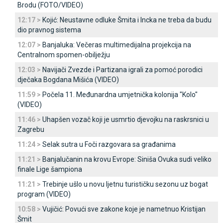
Brodu (FOTO/VIDEO)
12:17 >
Kojić: Neustavne odluke Šmita i Incka ne treba da budu
dio pravnog sistema
12:07 >
Banjaluka: Večeras multimedijalna projekcija na
Centralnom spomen-obilježju
12:03 >
Navijači Zvezde i Partizana igrali za pomoć porodici
dječaka Bogdana Mišića (VIDEO)
11:59 >
Počela 11. Međunardna umjetnička kolonija "Kolo"
(VIDEO)
11:46 >
Uhapšen vozač koji je usmrtio djevojku na raskrsnici u
Zagrebu
11:24 >
Selak sutra u Foči razgovara sa građanima
11:21 >
Banjalučanin na krovu Evrope: Siniša Ovuka sudi veliko
finale Lige šampiona
11:21 >
Trebinje ušlo u novu ljetnu turističku sezonu uz bogat
program (VIDEO)
10:58 >
Vujičić: Povući sve zakone koje je nametnuo Kristijan
Šmit