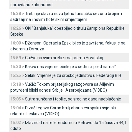
opravdanu zabrinutost
16:38 >
Trebinje ulazi u novu ljetnu turističku sezonu brojnim
sadržajima i novim hotelskim smještajem
16:26 >
OKI "Banjaluka" obezbijedio titulu šampiona Republike
Srpske
16:09 >
DŽonson: Operacija Epski bijes je završena, fokus je na
otvaranju Ormuza
15:59 >
Gužve na svim prelazima prema Hrvatskoj
15:30 >
Kakvo nas vrijeme očekuje u sedmici pred nama?
15:25 >
Selak: Vrijeme je za srpsko jedinstvo u Federaciji BiH
15:18 >
Vučić: Tokom prijateljskog razgovora sa Alijevim
potvrđeni bliski odnosi Srbije i Azerbejdžana (VIDEO)
15:05 >
Sutra sunčano i toplije, od sredine dana naoblačenje
15:04 >
Dizač tegova Goran Krulj oborio evropski i svjetski
rekord u Leskovcu (VIDEO)
15:02 >
Izlaznost na referendumu u Petrovu do 15 časova 44,1
odsto