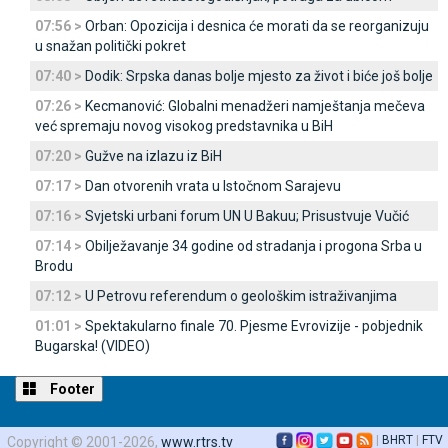
07:56 >
Orban: Opozicija i desnica će morati da se reorganizuju
u snažan politički pokret
07:40 >
Dodik: Srpska danas bolje mjesto za život i biće još bolje
07:26 >
Kecmanović: Globalni menadžeri namještanja mečeva
već spremaju novog visokog predstavnika u BiH
07:20 >
Gužve na izlazu iz BiH
07:17 >
Dan otvorenih vrata u Istočnom Sarajevu
07:16 >
Svjetski urbani forum UN U Bakuu; Prisustvuje Vučić
07:14 >
Obilježavanje 34 godine od stradanja i progona Srba u
Brodu
07:12 >
U Petrovu referendum o geološkim istraživanjima
01:01 >
Spektakularno finale 70. Pjesme Evrovizije - pobjednik
Bugarska! (VIDEO)
Footer
|
BHRT
|
FTV
Copyright © 2001-2026,
www.rtrs.tv