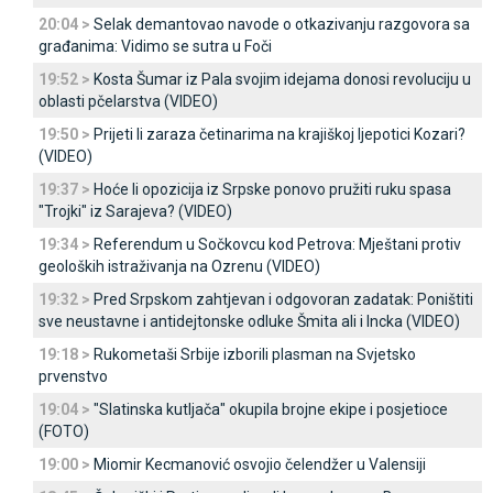
20:04 >
Selak demantovao navode o otkazivanju razgovora sa
građanima: Vidimo se sutra u Foči
19:52 >
Kosta Šumar iz Pala svojim idejama donosi revoluciju u
oblasti pčelarstva (VIDEO)
19:50 >
Prijeti li zaraza četinarima na krajiškoj ljepotici Kozari?
(VIDEO)
19:37 >
Hoće li opozicija iz Srpske ponovo pružiti ruku spasa
"Trojki" iz Sarajeva? (VIDEO)
19:34 >
Referendum u Sočkovcu kod Petrova: Mještani protiv
geoloških istraživanja na Ozrenu (VIDEO)
19:32 >
Pred Srpskom zahtjevan i odgovoran zadatak: Poništiti
sve neustavne i antidejtonske odluke Šmita ali i Incka (VIDEO)
19:18 >
Rukometaši Srbije izborili plasman na Svjetsko
prvenstvo
19:04 >
"Slatinska kutljača" okupila brojne ekipe i posjetioce
(FOTO)
19:00 >
Miomir Kecmanović osvojio čelendžer u Valensiji