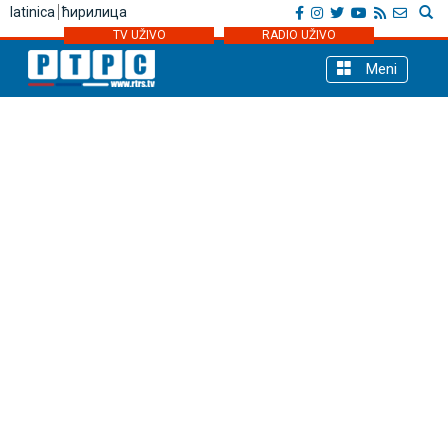
latinica
ћирилица
TV UŽIVO
RADIO UŽIVO
Meni