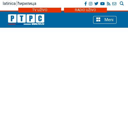
latinica
ћирилица
TV UŽIVO
RADIO UŽIVO
Meni