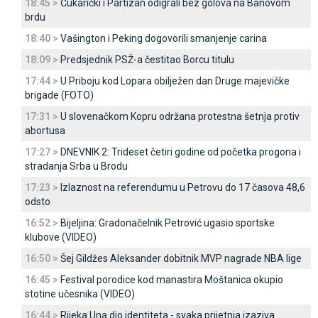
18:45 >
Čukarički i Partizan odigrali bez golova na Banovom
brdu
18:40 >
Vašington i Peking dogovorili smanjenje carina
18:09 >
Predsjednik PSŽ-a čestitao Borcu titulu
17:44 >
U Priboju kod Lopara obilježen dan Druge majevičke
brigade (FOTO)
17:31 >
U slovenačkom Kopru održana protestna šetnja protiv
abortusa
17:27 >
DNEVNIK 2: Trideset četiri godine od početka progona i
stradanja Srba u Brodu
17:23 >
Izlaznost na referendumu u Petrovu do 17 časova 48,6
odsto
16:52 >
Bijeljina: Gradonačelnik Petrović ugasio sportske
klubove (VIDEO)
16:50 >
Šej Gildžes Aleksander dobitnik MVP nagrade NBA lige
16:45 >
Festival porodice kod manastira Moštanica okupio
stotine učesnika (VIDEO)
16:44 >
Rijeka Una dio identiteta - svaka prijetnja izaziva