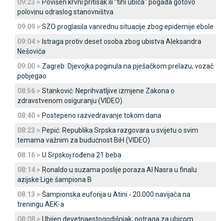
09:23 >
Povišen krvni pritisak ili "tihi ubica" pogađa gotovo
polovinu odraslog stanovništva
09:09 >
SZO proglasila vanrednu situacije zbog epidemije ebole
09:04 >
Istraga protiv deset osoba zbog ubistva Aleksandra
Nešovića
09:00 >
Zagreb: Djevojka poginula na pješačkom prelazu, vozač
pobjegao
08:56 >
Stanković: Neprihvatljive izmjene Zakona o
zdravstvenom osiguranju (VIDEO)
08:40 >
Postepeno razvedravanje tokom dana
08:23 >
Pepić: Republika Srpska razgovara u svijetu o svim
temama važnim za budućnost BiH (VIDEO)
08:16 >
U Srpskoj rođena 21 beba
08:14 >
Ronaldo u suzama poslije poraza Al Nasra u finalu
azijske Lige šampiona B
08:13 >
Šampionska euforija u Atini - 20.000 navijača na
treningu AEK-a
08:08 >
Ubijen devetnaestogodišnjak, potraga za ubicom