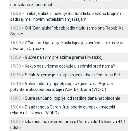
opravdanu zabrinutost
16:38 >
Trebinje ulazi u novu ljetnu turističku sezonu brojnim
sadržajima i novim hotelskim smještajem
16:26 >
OKI "Banjaluka" obezbijedio titulu šampiona Republike
Srpske
16:09 >
DŽonson: Operacija Epski bijes je završena, fokus je na
otvaranju Ormuza
15:59 >
Gužve na svim prelazima prema Hrvatskoj
15:30 >
Kakvo nas vrijeme očekuje u sedmici pred nama?
15:25 >
Selak: Vrijeme je za srpsko jedinstvo u Federaciji BiH
15:18 >
Vučić: Tokom prijateljskog razgovora sa Alijevim
potvrđeni bliski odnosi Srbije i Azerbejdžana (VIDEO)
15:05 >
Sutra sunčano i toplije, od sredine dana naoblačenje
15:04 >
Dizač tegova Goran Krulj oborio evropski i svjetski
rekord u Leskovcu (VIDEO)
15:02 >
Izlaznost na referendumu u Petrovu do 15 časova 44,1
odsto