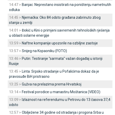
14:47 >
Banjac: Neprestano insistirati na poništenju nametnutih
odluka
14:45 >
Njemačka: Oko 84 odsto građana zabrinuto zbog
stanja u zemlji
14:01 >
Đokić u Kini o primjeni savremenih tehnoloških rješenja
u oblasti solarne energije
13:59 >
Naftne kompanije upozorile na ozbiljne zastoje
13:57 >
Snijeg na Kopaoniku (FOTO)
13:46 >
Putin: Testiranje "sarmata" važan događaj u istoriji
Rusije
13:45 >
Linta: Srpsko stradanje u Pofalićima dokaz da je
pravosuđe BiH pristrasno
13:25 >
Gužva na prelazima prema Hrvatskoj
13:14 >
Festival porodice u manastiru Moštanica (VIDEO)
13:09 >
Izlaznost na referendumu u Petrovu do 13 časova 37,4
odsto
12:57 >
Obilježene 34 godine od stradanja i progona Srba u