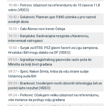
10:48 >
Petrovo: Izlaznost na referendumu do 10 časova 11,8
odsto (VIDEO)
10:43 >
Golubović: Planiran upis 9.840 učenika u prvi razred
srednjih škola
10:33 >
Ćabi Alonso novi trener Čelsija
10:12 >
Banjaluka: Saobraćajna nezgoda u Karanovcu,
intervenisali vatrogasci
10:03 >
Šurjak za RTRS: PSŽ glavni favorit za Ligu šampiona,
Hrvatska i BiH mogu daleko na SP (VIDEO)
09:54 >
Izgradnja magistralnog gasovoda i auto-puta do
Mliništa za bolji život građana
09:37 >
Špirić: Nakon Šmita, treba da odu strane sudije
Ustavnog suda BiH
09:34 >
Branković: Uvođenjem novih izbornih tehnologija želi se
postići lažni rezultat (VIDEO)
09:24 >
Petković: Očekujem veliku izlaznost na referendumu,
više instance da poštuju volju građana