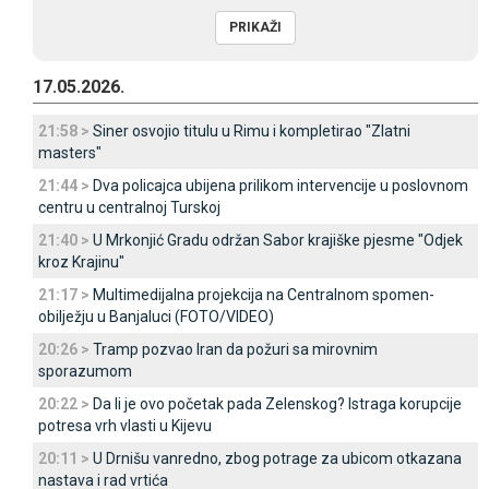
17.05.2026.
21:58 >
Siner osvojio titulu u Rimu i kompletirao "Zlatni
masters"
21:44 >
Dva policajca ubijena prilikom intervencije u poslovnom
centru u centralnoj Turskoj
21:40 >
U Mrkonjić Gradu održan Sabor krajiške pjesme "Odjek
kroz Krajinu"
21:17 >
Multimedijalna projekcija na Centralnom spomen-
obilježju u Banjaluci (FOTO/VIDEO)
20:26 >
Tramp pozvao Iran da požuri sa mirovnim
sporazumom
20:22 >
Da li je ovo početak pada Zelenskog? Istraga korupcije
potresa vrh vlasti u Kijevu
20:11 >
U Drnišu vanredno, zbog potrage za ubicom otkazana
nastava i rad vrtića