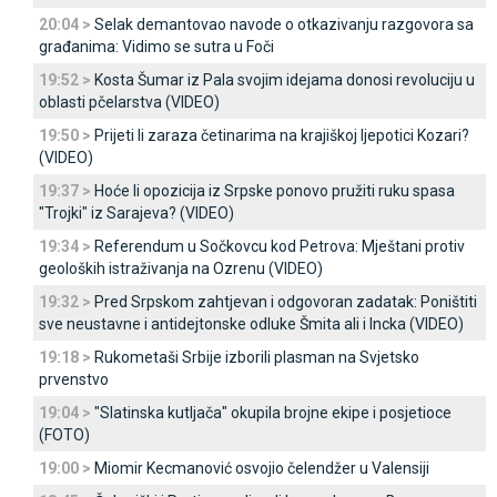
20:04 >
Selak demantovao navode o otkazivanju razgovora sa
građanima: Vidimo se sutra u Foči
19:52 >
Kosta Šumar iz Pala svojim idejama donosi revoluciju u
oblasti pčelarstva (VIDEO)
19:50 >
Prijeti li zaraza četinarima na krajiškoj ljepotici Kozari?
(VIDEO)
19:37 >
Hoće li opozicija iz Srpske ponovo pružiti ruku spasa
"Trojki" iz Sarajeva? (VIDEO)
19:34 >
Referendum u Sočkovcu kod Petrova: Mještani protiv
geoloških istraživanja na Ozrenu (VIDEO)
19:32 >
Pred Srpskom zahtjevan i odgovoran zadatak: Poništiti
sve neustavne i antidejtonske odluke Šmita ali i Incka (VIDEO)
19:18 >
Rukometaši Srbije izborili plasman na Svjetsko
prvenstvo
19:04 >
"Slatinska kutljača" okupila brojne ekipe i posjetioce
(FOTO)
19:00 >
Miomir Kecmanović osvojio čelendžer u Valensiji