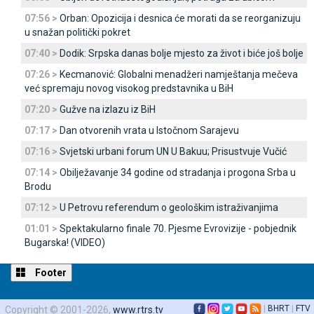
07:56 >
Orban: Opozicija i desnica će morati da se reorganizuju
u snažan politički pokret
07:40 >
Dodik: Srpska danas bolje mjesto za život i biće još bolje
07:26 >
Kecmanović: Globalni menadžeri namještanja mečeva
već spremaju novog visokog predstavnika u BiH
07:20 >
Gužve na izlazu iz BiH
07:17 >
Dan otvorenih vrata u Istočnom Sarajevu
07:16 >
Svjetski urbani forum UN U Bakuu; Prisustvuje Vučić
07:14 >
Obilježavanje 34 godine od stradanja i progona Srba u
Brodu
07:12 >
U Petrovu referendum o geološkim istraživanjima
01:01 >
Spektakularno finale 70. Pjesme Evrovizije - pobjednik
Bugarska! (VIDEO)
Footer
|
BHRT
|
FTV
Copyright © 2001-2026,
www.rtrs.tv