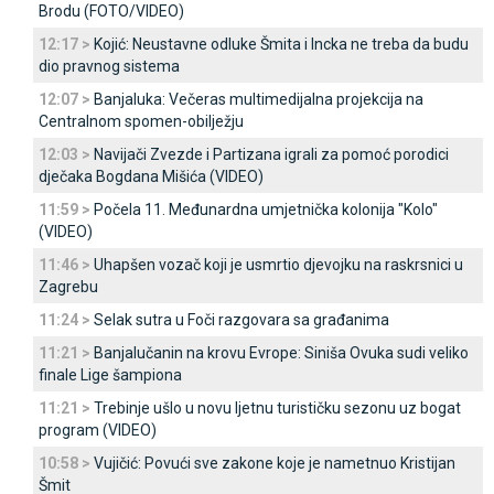
Brodu (FOTO/VIDEO)
12:17 >
Kojić: Neustavne odluke Šmita i Incka ne treba da budu
dio pravnog sistema
12:07 >
Banjaluka: Večeras multimedijalna projekcija na
Centralnom spomen-obilježju
12:03 >
Navijači Zvezde i Partizana igrali za pomoć porodici
dječaka Bogdana Mišića (VIDEO)
11:59 >
Počela 11. Međunardna umjetnička kolonija "Kolo"
(VIDEO)
11:46 >
Uhapšen vozač koji je usmrtio djevojku na raskrsnici u
Zagrebu
11:24 >
Selak sutra u Foči razgovara sa građanima
11:21 >
Banjalučanin na krovu Evrope: Siniša Ovuka sudi veliko
finale Lige šampiona
11:21 >
Trebinje ušlo u novu ljetnu turističku sezonu uz bogat
program (VIDEO)
10:58 >
Vujičić: Povući sve zakone koje je nametnuo Kristijan
Šmit