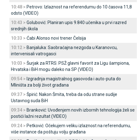
10:48 >
Petrovo: Izlaznost na referendumu do 10 časova 11,8
odsto (VIDEO)
10:43 >
Golubović: Planiran upis 9.840 učenika u prvi razred
srednjih škola
10:33 >
Ćabi Alonso novi trener Čelsija
10:12 >
Banjaluka: Saobraćajna nezgoda u Karanovcu,
intervenisali vatrogasci
10:03 >
Šurjak za RTRS: PSŽ glavni favorit za Ligu šampiona,
Hrvatska i BiH mogu daleko na SP (VIDEO)
09:54 >
Izgradnja magistralnog gasovoda i auto-puta do
Mliništa za bolji život građana
09:37 >
Špirić: Nakon Šmita, treba da odu strane sudije
Ustavnog suda BiH
09:34 >
Branković: Uvođenjem novih izbornih tehnologija želi se
postići lažni rezultat (VIDEO)
09:24 >
Petković: Očekujem veliku izlaznost na referendumu,
više instance da poštuju volju građana