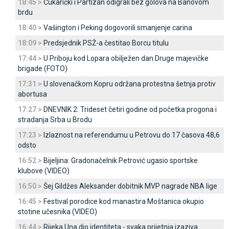
18:45 >
Čukarički i Partizan odigrali bez golova na Banovom
brdu
18:40 >
Vašington i Peking dogovorili smanjenje carina
18:09 >
Predsjednik PSŽ-a čestitao Borcu titulu
17:44 >
U Priboju kod Lopara obilježen dan Druge majevičke
brigade (FOTO)
17:31 >
U slovenačkom Kopru održana protestna šetnja protiv
abortusa
17:27 >
DNEVNIK 2: Trideset četiri godine od početka progona i
stradanja Srba u Brodu
17:23 >
Izlaznost na referendumu u Petrovu do 17 časova 48,6
odsto
16:52 >
Bijeljina: Gradonačelnik Petrović ugasio sportske
klubove (VIDEO)
16:50 >
Šej Gildžes Aleksander dobitnik MVP nagrade NBA lige
16:45 >
Festival porodice kod manastira Moštanica okupio
stotine učesnika (VIDEO)
16:44 >
Rijeka Una dio identiteta - svaka prijetnja izaziva