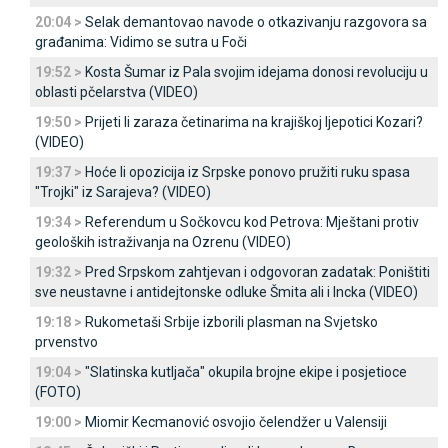
20:04 >
Selak demantovao navode o otkazivanju razgovora sa
građanima: Vidimo se sutra u Foči
19:52 >
Kosta Šumar iz Pala svojim idejama donosi revoluciju u
oblasti pčelarstva (VIDEO)
19:50 >
Prijeti li zaraza četinarima na krajiškoj ljepotici Kozari?
(VIDEO)
19:37 >
Hoće li opozicija iz Srpske ponovo pružiti ruku spasa
"Trojki" iz Sarajeva? (VIDEO)
19:34 >
Referendum u Sočkovcu kod Petrova: Mještani protiv
geoloških istraživanja na Ozrenu (VIDEO)
19:32 >
Pred Srpskom zahtjevan i odgovoran zadatak: Poništiti
sve neustavne i antidejtonske odluke Šmita ali i Incka (VIDEO)
19:18 >
Rukometaši Srbije izborili plasman na Svjetsko
prvenstvo
19:04 >
"Slatinska kutljača" okupila brojne ekipe i posjetioce
(FOTO)
19:00 >
Miomir Kecmanović osvojio čelendžer u Valensiji