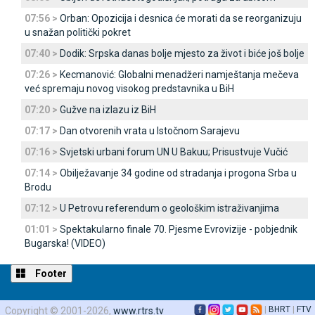
07:56 >
Orban: Opozicija i desnica će morati da se reorganizuju
u snažan politički pokret
07:40 >
Dodik: Srpska danas bolje mjesto za život i biće još bolje
07:26 >
Kecmanović: Globalni menadžeri namještanja mečeva
već spremaju novog visokog predstavnika u BiH
07:20 >
Gužve na izlazu iz BiH
07:17 >
Dan otvorenih vrata u Istočnom Sarajevu
07:16 >
Svjetski urbani forum UN U Bakuu; Prisustvuje Vučić
07:14 >
Obilježavanje 34 godine od stradanja i progona Srba u
Brodu
07:12 >
U Petrovu referendum o geološkim istraživanjima
01:01 >
Spektakularno finale 70. Pjesme Evrovizije - pobjednik
Bugarska! (VIDEO)
Footer
|
BHRT
|
FTV
Copyright © 2001-2026,
www.rtrs.tv