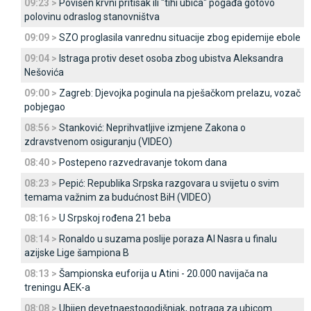
09:23 >
Povišen krvni pritisak ili "tihi ubica" pogađa gotovo
polovinu odraslog stanovništva
09:09 >
SZO proglasila vanrednu situacije zbog epidemije ebole
09:04 >
Istraga protiv deset osoba zbog ubistva Aleksandra
Nešovića
09:00 >
Zagreb: Djevojka poginula na pješačkom prelazu, vozač
pobjegao
08:56 >
Stanković: Neprihvatljive izmjene Zakona o
zdravstvenom osiguranju (VIDEO)
08:40 >
Postepeno razvedravanje tokom dana
08:23 >
Pepić: Republika Srpska razgovara u svijetu o svim
temama važnim za budućnost BiH (VIDEO)
08:16 >
U Srpskoj rođena 21 beba
08:14 >
Ronaldo u suzama poslije poraza Al Nasra u finalu
azijske Lige šampiona B
08:13 >
Šampionska euforija u Atini - 20.000 navijača na
treningu AEK-a
08:08 >
Ubijen devetnaestogodišnjak, potraga za ubicom