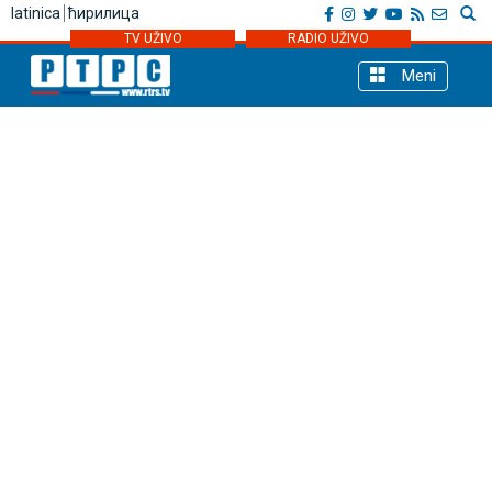
latinica
ћирилица
TV UŽIVO
RADIO UŽIVO
Meni