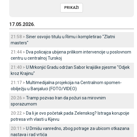
17.05.2026.
21:58 >
Siner osvojio titulu u Rimu i kompletirao "Zlatni
masters"
21:44 >
Dva policajca ubijena prilikom intervencije u poslovnom
centru u centralnoj Turskoj
21:40 >
U Mrkonjić Gradu održan Sabor krajiške pjesme "Odjek
kroz Krajinu"
21:17 >
Multimedijalna projekcija na Centralnom spomen-
obilježju u Banjaluci (FOTO/VIDEO)
20:26 >
Tramp pozvao Iran da požuri sa mirovnim
sporazumom
20:22 >
Da li je ovo početak pada Zelenskog? Istraga korupcije
potresa vrh vlasti u Kijevu
20:11 >
U Drnišu vanredno, zbog potrage za ubicom otkazana
nastava i rad vrtića