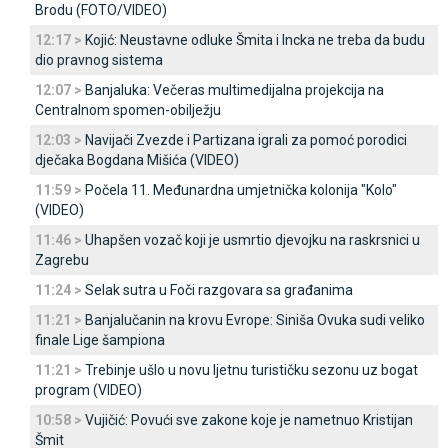
Brodu (FOTO/VIDEO)
12:17 >
Kojić: Neustavne odluke Šmita i Incka ne treba da budu
dio pravnog sistema
12:07 >
Banjaluka: Večeras multimedijalna projekcija na
Centralnom spomen-obilježju
12:03 >
Navijači Zvezde i Partizana igrali za pomoć porodici
dječaka Bogdana Mišića (VIDEO)
11:59 >
Počela 11. Međunardna umjetnička kolonija "Kolo"
(VIDEO)
11:46 >
Uhapšen vozač koji je usmrtio djevojku na raskrsnici u
Zagrebu
11:24 >
Selak sutra u Foči razgovara sa građanima
11:21 >
Banjalučanin na krovu Evrope: Siniša Ovuka sudi veliko
finale Lige šampiona
11:21 >
Trebinje ušlo u novu ljetnu turističku sezonu uz bogat
program (VIDEO)
10:58 >
Vujičić: Povući sve zakone koje je nametnuo Kristijan
Šmit