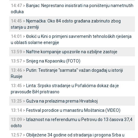
14:47 >
Banjac: Neprestano insistirati na poništenju nametnutih
odluka
14:45 >
Njemačka: Oko 84 odsto građana zabrinuto zbog
stanja u zemlji
14:01 >
Đokić u Kini o primjeni savremenih tehnoloških rješenja
u oblasti solarne energije
13:59 >
Naftne kompanije upozorile na ozbiljne zastoje
13:57 >
Snijeg na Kopaoniku (FOTO)
13:46 >
Putin: Testiranje "sarmata" važan događaj u istoriji
Rusije
13:45 >
Linta: Srpsko stradanje u Pofalićima dokaz da je
pravosuđe BiH pristrasno
13:25 >
Gužva na prelazima prema Hrvatskoj
13:14 >
Festival porodice u manastiru Moštanica (VIDEO)
13:09 >
Izlaznost na referendumu u Petrovu do 13 časova 37,4
odsto
12:57 >
Obilježene 34 godine od stradanja i progona Srba u