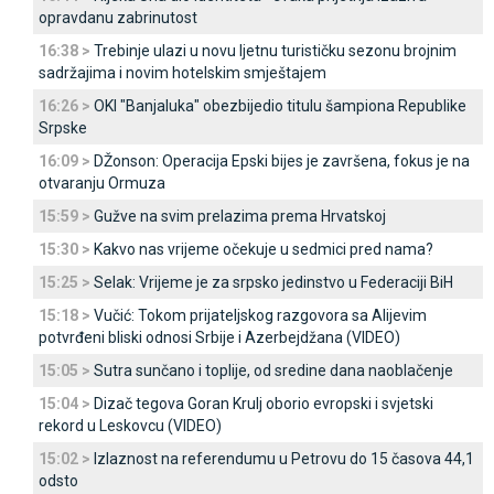
opravdanu zabrinutost
16:38 >
Trebinje ulazi u novu ljetnu turističku sezonu brojnim
sadržajima i novim hotelskim smještajem
16:26 >
OKI "Banjaluka" obezbijedio titulu šampiona Republike
Srpske
16:09 >
DŽonson: Operacija Epski bijes je završena, fokus je na
otvaranju Ormuza
15:59 >
Gužve na svim prelazima prema Hrvatskoj
15:30 >
Kakvo nas vrijeme očekuje u sedmici pred nama?
15:25 >
Selak: Vrijeme je za srpsko jedinstvo u Federaciji BiH
15:18 >
Vučić: Tokom prijateljskog razgovora sa Alijevim
potvrđeni bliski odnosi Srbije i Azerbejdžana (VIDEO)
15:05 >
Sutra sunčano i toplije, od sredine dana naoblačenje
15:04 >
Dizač tegova Goran Krulj oborio evropski i svjetski
rekord u Leskovcu (VIDEO)
15:02 >
Izlaznost na referendumu u Petrovu do 15 časova 44,1
odsto