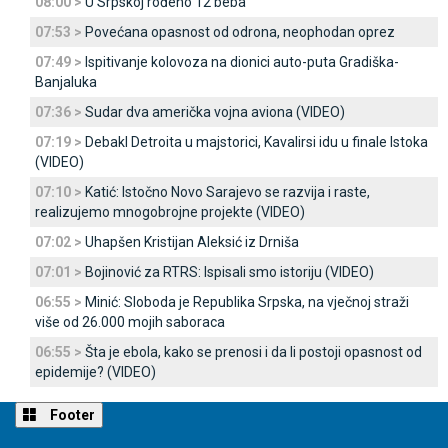
08:00 >
U Srpskoj rođeno 12 beba
07:53 >
Povećana opasnost od odrona, neophodan oprez
07:49 >
Ispitivanje kolovoza na dionici auto-puta Gradiška-
Banjaluka
07:36 >
Sudar dva američka vojna aviona (VIDEO)
07:19 >
Debakl Detroita u majstorici, Kavalirsi idu u finale Istoka
(VIDEO)
07:10 >
Katić: Istočno Novo Sarajevo se razvija i raste,
realizujemo mnogobrojne projekte (VIDEO)
07:02 >
Uhapšen Kristijan Aleksić iz Drniša
07:01 >
Bojinović za RTRS: Ispisali smo istoriju (VIDEO)
06:55 >
Minić: Sloboda je Republika Srpska, na vječnoj straži
više od 26.000 mojih saboraca
06:55 >
Šta je ebola, kako se prenosi i da li postoji opasnost od
epidemije? (VIDEO)
Footer