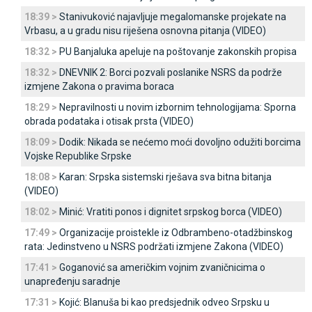
18:39 >
Stanivuković najavljuje megalomanske projekate na
Vrbasu, a u gradu nisu riješena osnovna pitanja (VIDEO)
18:32 >
PU Banjaluka apeluje na poštovanje zakonskih propisa
18:32 >
DNEVNIK 2: Borci pozvali poslanike NSRS da podrže
izmjene Zakona o pravima boraca
18:29 >
Nepravilnosti u novim izbornim tehnologijama: Sporna
obrada podataka i otisak prsta (VIDEO)
18:09 >
Dodik: Nikada se nećemo moći dovoljno odužiti borcima
Vojske Republike Srpske
18:08 >
Karan: Srpska sistemski rješava sva bitna bitanja
(VIDEO)
18:02 >
Minić: Vratiti ponos i dignitet srpskog borca (VIDEO)
17:49 >
Organizacije proistekle iz Odbrambeno-otadžbinskog
rata: Јedinstveno u NSRS podržati izmjene Zakona (VIDEO)
17:41 >
Goganović sa američkim vojnim zvaničnicima o
unapređenju saradnje
17:31 >
Kojić: Blanuša bi kao predsjednik odveo Srpsku u