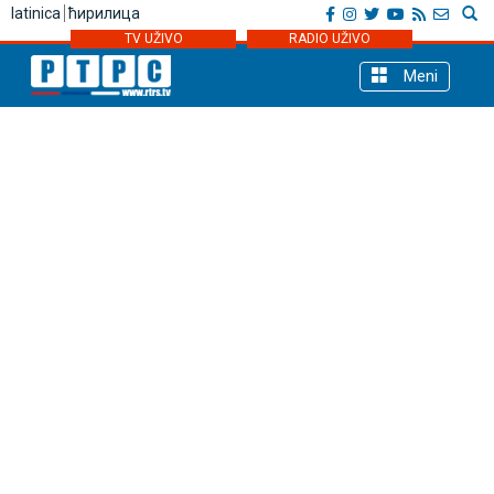
latinica
ћирилица
TV UŽIVO
RADIO UŽIVO
Meni