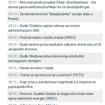
09:31 >
Novi energetski projekat Srbije i Azerbejdžana – šta
donosi gasna elektrana kod Niša i ko će obezbijediti gas
09:14 >
Ženski kamerni hor "Banjalučanke" osvojio zlato u
Finskoj
08:52 >
Dodik: Dodatno ojačati odnose sa novom
administracijom SAD
08:49 >
Festival nauke u službi znanja (VIDEO)
08:43 >
Ruski sistemi protivvazdušne odbrane oborili više od 50
ukrajinskih dronova
08:38 >
Dodik: Međunarodna intervencija učinila BiH
nemogućom zemljom
08:26 >
Danas sunčano i toplije
08:20 >
Tramp se sprema za rat u svemiru? (FOTO)
08:13 >
Dvije žrtve u zemljotresu magnitude 5,2 stepena na
jugozapadu Kine
08:03 >
Petrović: Građani Srpske će dugoročno imati niske
cijene električne energije (VIDEO)