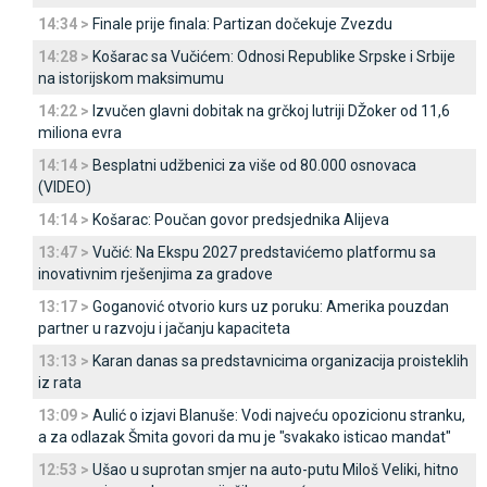
14:34 >
Finale prije finala: Partizan dočekuje Zvezdu
14:28 >
Košarac sa Vučićem: Odnosi Republike Srpske i Srbije
na istorijskom maksimumu
14:22 >
Izvučen glavni dobitak na grčkoj lutriji DŽoker od 11,6
miliona evra
14:14 >
Besplatni udžbenici za više od 80.000 osnovaca
(VIDEO)
14:14 >
Košarac: Poučan govor predsjednika Alijeva
13:47 >
Vučić: Na Ekspu 2027 predstavićemo platformu sa
inovativnim rješenjima za gradove
13:17 >
Goganović otvorio kurs uz poruku: Amerika pouzdan
partner u razvoju i jačanju kapaciteta
13:13 >
Karan danas sa predstavnicima organizacija proisteklih
iz rata
13:09 >
Aulić o izjavi Blanuše: Vodi najveću opozicionu stranku,
a za odlazak Šmita govori da mu je "svakako isticao mandat"
12:53 >
Ušao u suprotan smjer na auto-putu Miloš Veliki, hitno