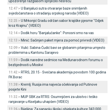
upozorenje razglasom spriječilo nesreću
12:47 >
U Banjaluci sutra otvaranje baze snimljenih
svjedočanstava o stradanju srpskog naroda (VIDEO)
12:25 >
U Mrkonjić Gradu održan sabor krajiške pjesme "Odjek
kroz Krajinu" (VIDEO)
12:14 >
Dodik horu "Banjalučanke": Ponosni smo na vas
12:13 >
Minić: Sačinjen paket mjera za pomoć privredi (VIDEO)
12:09 >
Vulić: Sabina Ćudić bavi se globanim pitanjima umjesto
problemima u Kantonu Sarajevo
11:59 >
Dodik naredne sedmice na Međunarodnom forumu o
bezbjednosti u Moskvi
11:42 >
RTRS, 20.15 - Svečana akademija povodom 100 godina
FK Borac
11:38 >
Kremlj: Rusija ima najveća očekivanja od Putinove
posjete Kini
11:32 >
MUP SBK za RTRS: Osumnjičeni za ubistvo i teško
ranjavanje u Kiseljaku uhapšen (VIDEO)
11:26 >
Bijeljina: Za sanaciju škola i objekata kulture 343.000