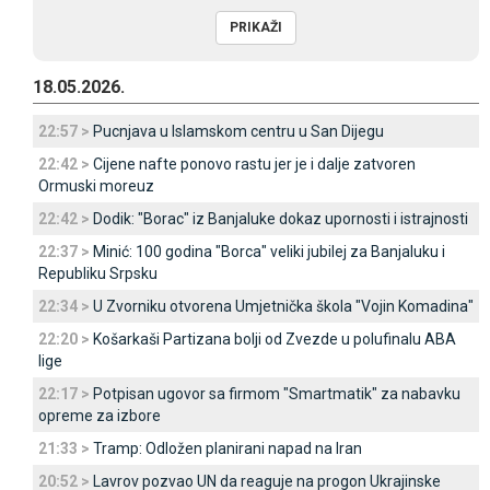
18.05.2026.
22:57 >
Pucnjava u Islamskom centru u San Dijegu
22:42 >
Cijene nafte ponovo rastu jer je i dalje zatvoren
Ormuski moreuz
22:42 >
Dodik: "Borac" iz Banjaluke dokaz upornosti i istrajnosti
22:37 >
Minić: 100 godina "Borca" veliki jubilej za Banjaluku i
Republiku Srpsku
22:34 >
U Zvorniku otvorena Umjetnička škola "Vojin Komadina"
22:20 >
Košarkaši Partizana bolji od Zvezde u polufinalu ABA
lige
22:17 >
Potpisan ugovor sa firmom "Smartmatik" za nabavku
opreme za izbore
21:33 >
Tramp: Odložen planirani napad na Iran
20:52 >
Lavrov pozvao UN da reaguje na progon Ukrajinske