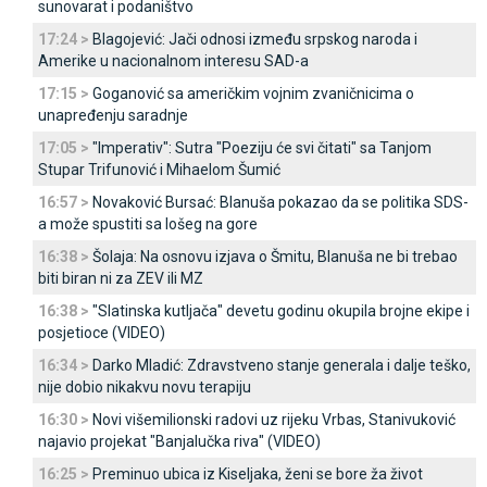
sunovarat i podaništvo
17:24 >
Blagojević: Јači odnosi između srpskog naroda i
Amerike u nacionalnom interesu SAD-a
17:15 >
Goganović sa američkim vojnim zvaničnicima o
unapređenju saradnje
17:05 >
"Imperativ": Sutra "Poeziju će svi čitati" sa Tanjom
Stupar Trifunović i Mihaelom Šumić
16:57 >
Novaković Bursać: Blanuša pokazao da se politika SDS-
a može spustiti sa lošeg na gore
16:38 >
Šolaja: Na osnovu izjava o Šmitu, Blanuša ne bi trebao
biti biran ni za ZEV ili MZ
16:38 >
"Slatinska kutljača" devetu godinu okupila brojne ekipe i
posjetioce (VIDEO)
16:34 >
Darko Mladić: Zdravstveno stanje generala i dalje teško,
nije dobio nikakvu novu terapiju
16:30 >
Novi višemilionski radovi uz rijeku Vrbas, Stanivuković
najavio projekat "Banjalučka riva" (VIDEO)
16:25 >
Preminuo ubica iz Kiseljaka, ženi se bore ža život