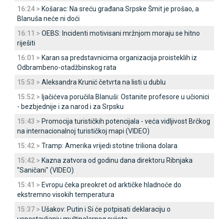
16:24 >
Košarac: Na sreću građana Srpske Šmit je prošao, a
Blanuša neće ni doći
16:11 >
OEBS: Incidenti motivisani mržnjom moraju se hitno
riješiti
16:01 >
Karan sa predstavnicima organizacija proisteklih iz
Odbrambeno-otadžbinskog rata
15:53 >
Aleksandra Krunić četvrta na listi u dublu
15:52 >
Ijačićeva poručila Blanuši: Ostanite profesore u učionici
- bezbjednije i za narod i za Srpsku
15:43 >
Promocija turističkih potencijala - veća vidljivost Brčkog
na internacionalnoj turističkoj mapi (VIDEO)
15:42 >
Tramp: Amerika vrijedi stotine triliona dolara
15:42 >
Kazna zatvora od godinu dana direktoru Ribnjaka
"Saničani" (VIDEO)
15:41 >
Evropu čeka preokret od arktičke hladnoće do
ekstremno visokih temperatura
15:37 >
Ušakov: Putin i Si će potpisati deklaraciju o