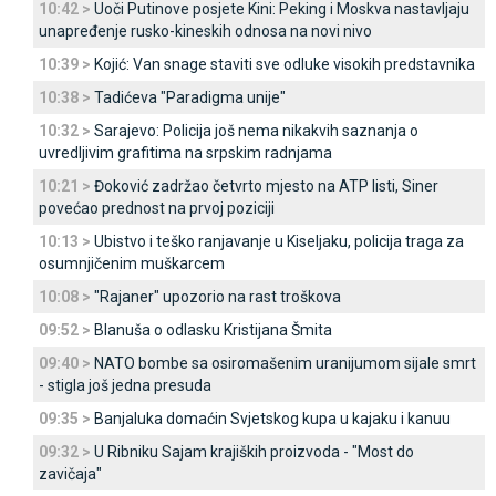
10:42 >
Uoči Putinove posjete Kini: Peking i Moskva nastavljaju
unapređenje rusko-kineskih odnosa na novi nivo
10:39 >
Kojić: Van snage staviti sve odluke visokih predstavnika
10:38 >
Tadićeva "Paradigma unije"
10:32 >
Sarajevo: Policija još nema nikakvih saznanja o
uvredljivim grafitima na srpskim radnjama
10:21 >
Đoković zadržao četvrto mjesto na ATP listi, Siner
povećao prednost na prvoj poziciji
10:13 >
Ubistvo i teško ranjavanje u Kiseljaku, policija traga za
osumnjičenim muškarcem
10:08 >
"Rajaner" upozorio na rast troškova
09:52 >
Blanuša o odlasku Kristijana Šmita
09:40 >
NATO bombe sa osiromašenim uranijumom sijale smrt
- stigla još jedna presuda
09:35 >
Banjaluka domaćin Svjetskog kupa u kajaku i kanuu
09:32 >
U Ribniku Sajam krajiških proizvoda - "Most do
zavičaja"