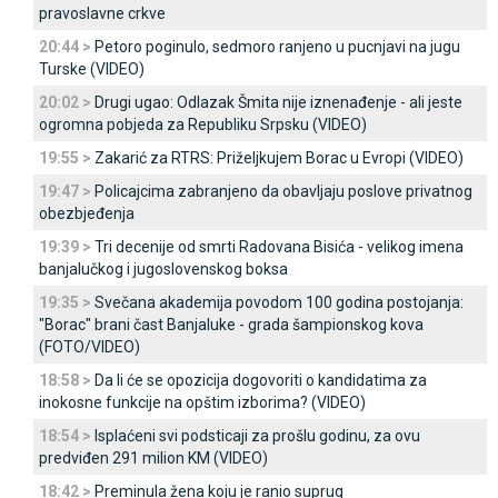
pravoslavne crkve
20:44 >
Petoro poginulo, sedmoro ranjeno u pucnjavi na jugu
Turske (VIDEO)
20:02 >
Drugi ugao: Odlazak Šmita nije iznenađenje - ali jeste
ogromna pobjeda za Republiku Srpsku (VIDEO)
19:55 >
Zakarić za RTRS: Priželjkujem Borac u Evropi (VIDEO)
19:47 >
Policajcima zabranjeno da obavljaju poslove privatnog
obezbjeđenja
19:39 >
Tri decenije od smrti Radovana Bisića - velikog imena
banjalučkog i jugoslovenskog boksa
19:35 >
Svečana akademija povodom 100 godina postojanja:
"Borac" brani čast Banjaluke - grada šampionskog kova
(FOTO/VIDEO)
18:58 >
Da li će se opozicija dogovoriti o kandidatima za
inokosne funkcije na opštim izborima? (VIDEO)
18:54 >
Isplaćeni svi podsticaji za prošlu godinu, za ovu
predviđen 291 milion KM (VIDEO)
18:42 >
Preminula žena koju je ranio suprug