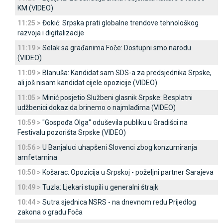
KM (VIDEO)
11:25 >
Đokić: Srpska prati globalne trendove tehnološkog
razvoja i digitalizacije
11:19 >
Selak sa građanima Foče: Dostupni smo narodu
(VIDEO)
11:09 >
Blanuša: Kandidat sam SDS-a za predsjednika Srpske,
ali još nisam kandidat cijele opozicije (VIDEO)
11:05 >
Minić posjetio Službeni glasnik Srpske: Besplatni
udžbenici dokaz da brinemo o najmlađima (VIDEO)
10:59 >
"Gospođa Olga" oduševila publiku u Gradišci na
Festivalu pozorišta Srpske (VIDEO)
10:56 >
U Banjaluci uhapšeni Slovenci zbog konzumiranja
amfetamina
10:50 >
Košarac: Opozicija u Srpskoj - poželjni partner Sarajeva
10:49 >
Tuzla: Ljekari stupili u generalni štrajk
10:44 >
Sutra sjednica NSRS - na dnevnom redu Prijedlog
zakona o gradu Foča