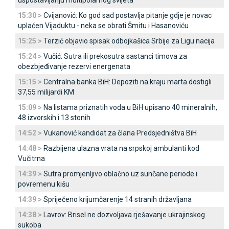
uspostavljanju multipolarnog svijeta
15:30 >
Cvijanović: Ko god sad postavlja pitanje gdje je novac
uplaćen Vijaduktu - neka se obrati Šmitu i Hasanoviću
15:25 >
Terzić objavio spisak odbojkašica Srbije za Ligu nacija
15:24 >
Vučić: Sutra ili prekosutra sastanci timova za
obezbjeđivanje rezervi energenata
15:15 >
Centralna banka BiH: Depoziti na kraju marta dostigli
37,55 milijardi KM
15:09 >
Na listama priznatih voda u BiH upisano 40 mineralnih,
48 izvorskih i 13 stonih
14:52 >
Vukanović kandidat za člana Predsjedništva BiH
14:48 >
Razbijena ulazna vrata na srpskoj ambulanti kod
Vučitrna
14:39 >
Sutra promjenljivo oblačno uz sunčane periode i
povremenu kišu
14:39 >
Spriječeno krijumčarenje 14 stranih državljana
14:38 >
Lavrov: Brisel ne dozvoljava rješavanje ukrajinskog
sukoba