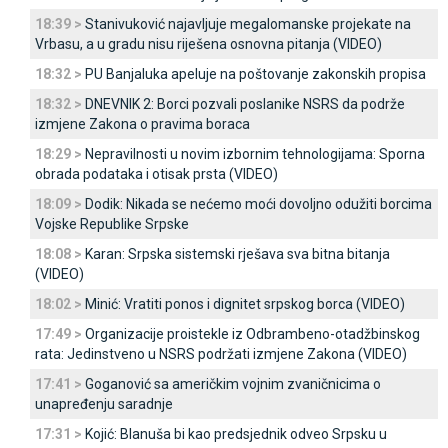
18:39 >
Stanivuković najavljuje megalomanske projekate na
Vrbasu, a u gradu nisu riješena osnovna pitanja (VIDEO)
18:32 >
PU Banjaluka apeluje na poštovanje zakonskih propisa
18:32 >
DNEVNIK 2: Borci pozvali poslanike NSRS da podrže
izmjene Zakona o pravima boraca
18:29 >
Nepravilnosti u novim izbornim tehnologijama: Sporna
obrada podataka i otisak prsta (VIDEO)
18:09 >
Dodik: Nikada se nećemo moći dovoljno odužiti borcima
Vojske Republike Srpske
18:08 >
Karan: Srpska sistemski rješava sva bitna bitanja
(VIDEO)
18:02 >
Minić: Vratiti ponos i dignitet srpskog borca (VIDEO)
17:49 >
Organizacije proistekle iz Odbrambeno-otadžbinskog
rata: Јedinstveno u NSRS podržati izmjene Zakona (VIDEO)
17:41 >
Goganović sa američkim vojnim zvaničnicima o
unapređenju saradnje
17:31 >
Kojić: Blanuša bi kao predsjednik odveo Srpsku u