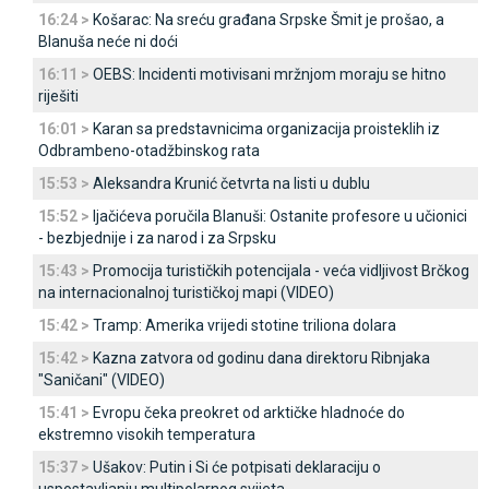
16:24 >
Košarac: Na sreću građana Srpske Šmit je prošao, a
Blanuša neće ni doći
16:11 >
OEBS: Incidenti motivisani mržnjom moraju se hitno
riješiti
16:01 >
Karan sa predstavnicima organizacija proisteklih iz
Odbrambeno-otadžbinskog rata
15:53 >
Aleksandra Krunić četvrta na listi u dublu
15:52 >
Ijačićeva poručila Blanuši: Ostanite profesore u učionici
- bezbjednije i za narod i za Srpsku
15:43 >
Promocija turističkih potencijala - veća vidljivost Brčkog
na internacionalnoj turističkoj mapi (VIDEO)
15:42 >
Tramp: Amerika vrijedi stotine triliona dolara
15:42 >
Kazna zatvora od godinu dana direktoru Ribnjaka
"Saničani" (VIDEO)
15:41 >
Evropu čeka preokret od arktičke hladnoće do
ekstremno visokih temperatura
15:37 >
Ušakov: Putin i Si će potpisati deklaraciju o