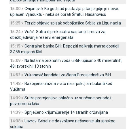
uspostavljanju multipolarnog svijeta
15:30 >
Cvijanović: Ko god sad postavlja pitanje gdje je novac
uplaćen Vijaduktu - neka se obrati Šmitu i Hasanoviću
15:25 >
Terzić objavio spisak odbojkašica Srbije za Ligu nacija
15:24 >
Vučić: Sutra ili prekosutra sastanci timova za
obezbjeđivanje rezervi energenata
15:15 >
Centralna banka BiH: Depoziti na kraju marta dostigli
37,55 milijardi KM
15:09 >
Na listama priznatih voda u BiH upisano 40 mineralnih,
48 izvorskih i 13 stonih
14:52 >
Vukanović kandidat za člana Predsjedništva BiH
14:48 >
Razbijena ulazna vrata na srpskoj ambulanti kod
Vučitrna
14:39 >
Sutra promjenljivo oblačno uz sunčane periode i
povremenu kišu
14:39 >
Spriječeno krijumčarenje 14 stranih državljana
14:38 >
Lavrov: Brisel ne dozvoljava rješavanje ukrajinskog
sukoba