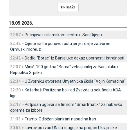
18.05.2026.
22:57 >
Pucnjava u Islamskom centru u San Dijegu
22:42 >
Cijene nafte ponovo rastu jer je i dalje zatvoren
Ormuski moreuz
22:42 >
Dodik: "Borac" iz Banjaluke dokaz upornosti i istrajnosti
22:37 >
Minić: 100 godina "Borca" veliki jubilej za Banjaluku i
Republiku Srpsku
22:34 >
U Zvorniku otvorena Umjetnička škola "Vojin Komadina"
22:20 >
Košarkaši Partizana bolji od Zvezde u polufinalu ABA
lige
22:17 >
Potpisan ugovor sa firmom "Smartmatik" za nabavku
opreme za izbore
21:33 >
Tramp: Odložen planirani napad na Iran
20:52 >
Lavrov pozvao UN da reaguje na progon Ukrajinske