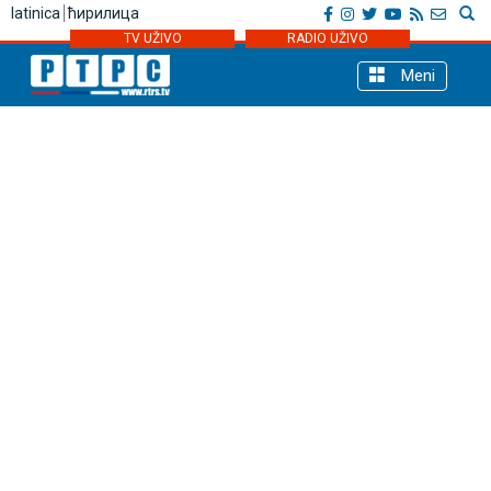
latinica
ћирилица
TV UŽIVO
RADIO UŽIVO
Meni