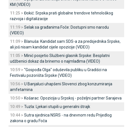
KM (VIDEO)
11:25 >
Đokić: Srpska prati globalne trendove tehnološkog
razvoja i digitalizacije
11:19 >
Selak sa građanima Foče: Dostupni smo narodu
(VIDEO)
11:09 >
Blanuša: Kandidat sam SDS-a za predsjednika Srpske,
ali još nisam kandidat cijele opozicije (VIDEO)
11:05 >
Minić posjetio Službeni glasnik Srpske: Besplatni
udžbenici dokaz da brinemo o najmlađima (VIDEO)
10:59 >
"Gospođa Olga" oduševila publiku u Gradišci na
Festivalu pozorišta Srpske (VIDEO)
10:56 >
U Banjaluci uhapšeni Slovenci zbog konzumiranja
amfetamina
10:50 >
Košarac: Opozicija u Srpskoj - poželjni partner Sarajeva
10:49 >
Tuzla: Ljekari stupili u generalni štrajk
10:44 >
Sutra sjednica NSRS - na dnevnom redu Prijedlog
zakona o gradu Foča