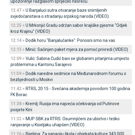
upozorenje razglasom spriječilo nesreću
12:47 >
U Banjaluci sutra otvaranje baze snimljenih
svjedočanstava o stradanju srpskog naroda (VIDEO)
12:25 >
U Mrkonjić Gradu održan sabor krajiške pjesme "Odjek
kroz Krajinu" (VIDEO)
12:14 >
Dodik horu "Banjalučanke": Ponosni smo na vas
12:13 >
Minić: Sačinjen paket mjera za pomoć privredi (VIDEO)
12:09 >
Vulić: Sabina Ćudić bavi se globanim pitanjima umjesto
problemima u Kantonu Sarajevo
11:59 >
Dodik naredne sedmice na Međunarodnom forumu o
bezbjednosti u Moskvi
11:42 >
RTRS, 20.15 - Svečana akademija povodom 100 godina
FK Borac
11:38 >
Kremlj: Rusija ima najveća očekivanja od Putinove
posjete Kini
11:32 >
MUP SBK za RTRS: Osumnjičeni za ubistvo i teško
ranjavanje u Kiseljaku uhapšen (VIDEO)
11:26 >
Bijeljina: Za sanaciju škola i objekata kulture 343.000