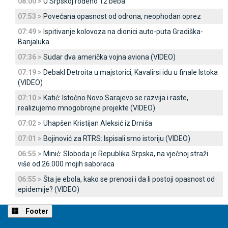
08:00 >
U Srpskoj rođeno 12 beba
07:53 >
Povećana opasnost od odrona, neophodan oprez
07:49 >
Ispitivanje kolovoza na dionici auto-puta Gradiška-
Banjaluka
07:36 >
Sudar dva američka vojna aviona (VIDEO)
07:19 >
Debakl Detroita u majstorici, Kavalirsi idu u finale Istoka
(VIDEO)
07:10 >
Katić: Istočno Novo Sarajevo se razvija i raste,
realizujemo mnogobrojne projekte (VIDEO)
07:02 >
Uhapšen Kristijan Aleksić iz Drniša
07:01 >
Bojinović za RTRS: Ispisali smo istoriju (VIDEO)
06:55 >
Minić: Sloboda je Republika Srpska, na vječnoj straži
više od 26.000 mojih saboraca
06:55 >
Šta je ebola, kako se prenosi i da li postoji opasnost od
epidemije? (VIDEO)
Footer