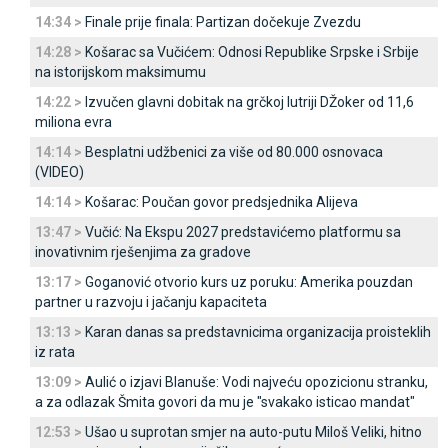
14:34 >
Finale prije finala: Partizan dočekuje Zvezdu
14:28 >
Košarac sa Vučićem: Odnosi Republike Srpske i Srbije
na istorijskom maksimumu
14:22 >
Izvučen glavni dobitak na grčkoj lutriji DŽoker od 11,6
miliona evra
14:14 >
Besplatni udžbenici za više od 80.000 osnovaca
(VIDEO)
14:14 >
Košarac: Poučan govor predsjednika Alijeva
13:47 >
Vučić: Na Ekspu 2027 predstavićemo platformu sa
inovativnim rješenjima za gradove
13:17 >
Goganović otvorio kurs uz poruku: Amerika pouzdan
partner u razvoju i jačanju kapaciteta
13:13 >
Karan danas sa predstavnicima organizacija proisteklih
iz rata
13:09 >
Aulić o izjavi Blanuše: Vodi najveću opozicionu stranku,
a za odlazak Šmita govori da mu je "svakako isticao mandat"
12:53 >
Ušao u suprotan smjer na auto-putu Miloš Veliki, hitno