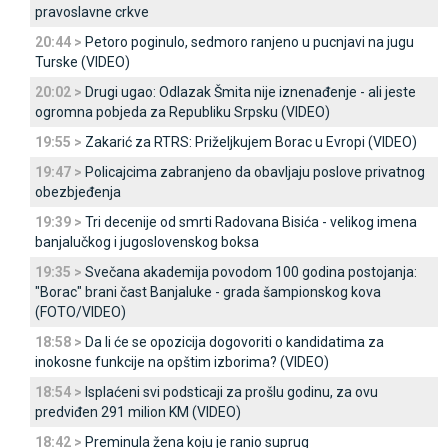
pravoslavne crkve
20:44 >
Petoro poginulo, sedmoro ranjeno u pucnjavi na jugu
Turske (VIDEO)
20:02 >
Drugi ugao: Odlazak Šmita nije iznenađenje - ali jeste
ogromna pobjeda za Republiku Srpsku (VIDEO)
19:55 >
Zakarić za RTRS: Priželjkujem Borac u Evropi (VIDEO)
19:47 >
Policajcima zabranjeno da obavljaju poslove privatnog
obezbjeđenja
19:39 >
Tri decenije od smrti Radovana Bisića - velikog imena
banjalučkog i jugoslovenskog boksa
19:35 >
Svečana akademija povodom 100 godina postojanja:
"Borac" brani čast Banjaluke - grada šampionskog kova
(FOTO/VIDEO)
18:58 >
Da li će se opozicija dogovoriti o kandidatima za
inokosne funkcije na opštim izborima? (VIDEO)
18:54 >
Isplaćeni svi podsticaji za prošlu godinu, za ovu
predviđen 291 milion KM (VIDEO)
18:42 >
Preminula žena koju je ranio suprug