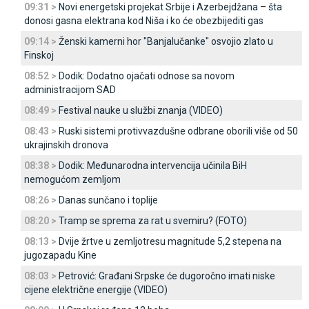
09:31 >
Novi energetski projekat Srbije i Azerbejdžana – šta
donosi gasna elektrana kod Niša i ko će obezbijediti gas
09:14 >
Ženski kamerni hor "Banjalučanke" osvojio zlato u
Finskoj
08:52 >
Dodik: Dodatno ojačati odnose sa novom
administracijom SAD
08:49 >
Festival nauke u službi znanja (VIDEO)
08:43 >
Ruski sistemi protivvazdušne odbrane oborili više od 50
ukrajinskih dronova
08:38 >
Dodik: Međunarodna intervencija učinila BiH
nemogućom zemljom
08:26 >
Danas sunčano i toplije
08:20 >
Tramp se sprema za rat u svemiru? (FOTO)
08:13 >
Dvije žrtve u zemljotresu magnitude 5,2 stepena na
jugozapadu Kine
08:03 >
Petrović: Građani Srpske će dugoročno imati niske
cijene električne energije (VIDEO)