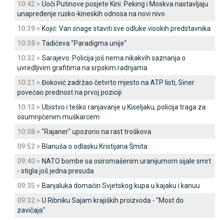
10:42 >
Uoči Putinove posjete Kini: Peking i Moskva nastavljaju
unapređenje rusko-kineskih odnosa na novi nivo
10:39 >
Kojić: Van snage staviti sve odluke visokih predstavnika
10:38 >
Tadićeva "Paradigma unije"
10:32 >
Sarajevo: Policija još nema nikakvih saznanja o
uvredljivim grafitima na srpskim radnjama
10:21 >
Đoković zadržao četvrto mjesto na ATP listi, Siner
povećao prednost na prvoj poziciji
10:13 >
Ubistvo i teško ranjavanje u Kiseljaku, policija traga za
osumnjičenim muškarcem
10:08 >
"Rajaner" upozorio na rast troškova
09:52 >
Blanuša o odlasku Kristijana Šmita
09:40 >
NATO bombe sa osiromašenim uranijumom sijale smrt
- stigla još jedna presuda
09:35 >
Banjaluka domaćin Svjetskog kupa u kajaku i kanuu
09:32 >
U Ribniku Sajam krajiških proizvoda - "Most do
zavičaja"