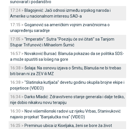
sunovarat i podaništvo
17:24 >
Blagojević: Јači odnosi između srpskog naroda i
Amerike u nacionalnom interesu SAD-a
17:15 >
Goganović sa američkim vojnim zvaničnicima o
unapređenju saradnje
17:05 >
"Imperativ": Sutra "Poeziju će svi čitati" sa Tanjom
Stupar Trifunović i Mihaelom Šumić
16:57 >
Novaković Bursać: Blanuša pokazao da se politika SDS-
a može spustiti sa lošeg na gore
16:38 >
Šolaja: Na osnovu izjava o Šmitu, Blanuša ne bi trebao
biti biran ni za ZEV ili MZ
16:38 >
"Slatinska kutljača" devetu godinu okupila brojne ekipe i
posjetioce (VIDEO)
16:34 >
Darko Mladić: Zdravstveno stanje generala i dalje teško,
nije dobio nikakvu novu terapiju
16:30 >
Novi višemilionski radovi uz rijeku Vrbas, Stanivuković
najavio projekat "Banjalučka riva" (VIDEO)
16:25 >
Preminuo ubica iz Kiseljaka, ženi se bore ža život