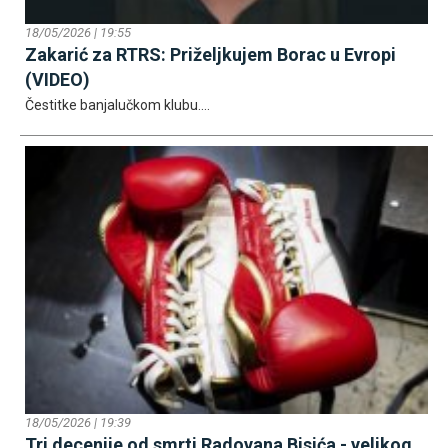
18/05/2026 | 19:55
Zakarić za RTRS: Priželjkujem Borac u Evropi
(VIDEO)
Čestitke banjalučkom klubu....
18/05/2026 | 19:39
Tri decenije od smrti Radovana Bisića - velikog