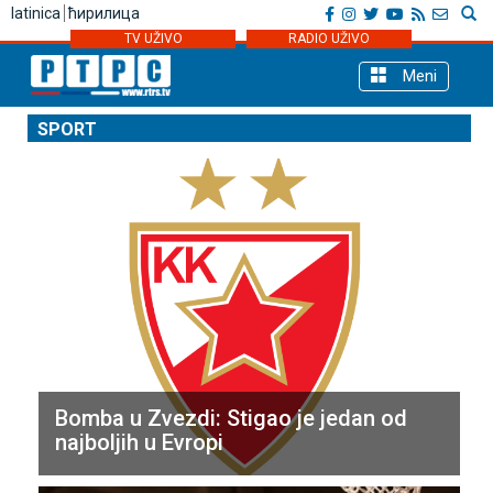
latinica
ћирилица
TV UŽIVO
RADIO UŽIVO
Meni
SPORT
Bomba u Zvezdi: Stigao je jedan od
najboljih u Evropi