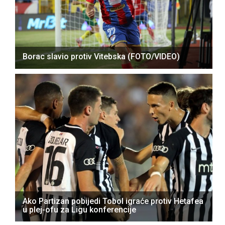
Borac slavio protiv Vitebska (FOTO/VIDEO)
Ako Partizan pobijedi Tobol igraće protiv Hetafea
u plej-ofu za Ligu konferencije