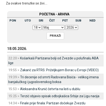
Za ovakve trenutke se živi....
POČETNA - ARHIVA
PON
UTO
SRI
ČET
PET
SUB
NED
18.05.2026.
22:20 >
Košarkaši Partizana bolji od Zvezde u polufinalu ABA
lige
19:55 >
Zakarić za RTRS: Priželjkujem Borac u Evropi (VIDEO)
19:39 >
Tri decenije od smrti Radovana Bisića - velikog imena
banjalučkog i jugoslovenskog boksa
15:53 >
Aleksandra Krunić četvrta na listi u dublu
15:25 >
Terzić objavio spisak odbojkašica Srbije za Ligu nacija
14:34 >
Finale prije finala: Partizan dočekuje Zvezdu