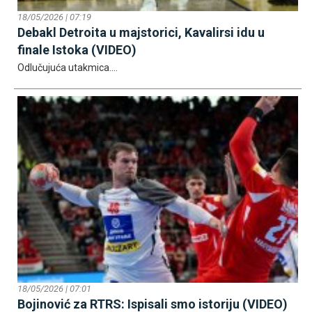
18/05/2026 | 07:19
Debakl Detroita u majstorici, Kavalirsi idu u
finale Istoka (VIDEO)
Odlučujuća utakmica....
18/05/2026 | 07:01
Bojinović za RTRS: Ispisali smo istoriju (VIDEO)