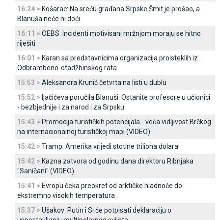
16:24 >
Košarac: Na sreću građana Srpske Šmit je prošao, a
Blanuša neće ni doći
16:11 >
OEBS: Incidenti motivisani mržnjom moraju se hitno
riješiti
16:01 >
Karan sa predstavnicima organizacija proisteklih iz
Odbrambeno-otadžbinskog rata
15:53 >
Aleksandra Krunić četvrta na listi u dublu
15:52 >
Ijačićeva poručila Blanuši: Ostanite profesore u učionici
- bezbjednije i za narod i za Srpsku
15:43 >
Promocija turističkih potencijala - veća vidljivost Brčkog
na internacionalnoj turističkoj mapi (VIDEO)
15:42 >
Tramp: Amerika vrijedi stotine triliona dolara
15:42 >
Kazna zatvora od godinu dana direktoru Ribnjaka
"Saničani" (VIDEO)
15:41 >
Evropu čeka preokret od arktičke hladnoće do
ekstremno visokih temperatura
15:37 >
Ušakov: Putin i Si će potpisati deklaraciju o