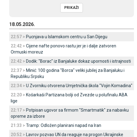
18.05.2026.
22:57 >
Pucnjava u Islamskom centru u San Dijegu
22:42 >
Cijene nafte ponovo rastu jer je i dalje zatvoren
Ormuski moreuz
22:42 >
Dodik: "Borac" iz Banjaluke dokaz upornosti i istrajnosti
22:37 >
Minić: 100 godina "Borca" veliki jubilej za Banjaluku i
Republiku Srpsku
22:34 >
U Zvorniku otvorena Umjetnička škola "Vojin Komadina"
22:20 >
Košarkaši Partizana bolji od Zvezde u polufinalu ABA
lige
22:17 >
Potpisan ugovor sa firmom "Smartmatik" za nabavku
opreme za izbore
21:33 >
Tramp: Odložen planirani napad na Iran
20:52 >
Lavrov pozvao UN da reaguje na progon Ukrajinske