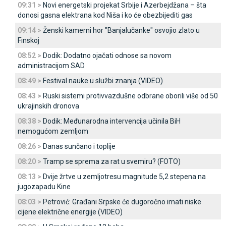
09:31 >
Novi energetski projekat Srbije i Azerbejdžana – šta
donosi gasna elektrana kod Niša i ko će obezbijediti gas
09:14 >
Ženski kamerni hor "Banjalučanke" osvojio zlato u
Finskoj
08:52 >
Dodik: Dodatno ojačati odnose sa novom
administracijom SAD
08:49 >
Festival nauke u službi znanja (VIDEO)
08:43 >
Ruski sistemi protivvazdušne odbrane oborili više od 50
ukrajinskih dronova
08:38 >
Dodik: Međunarodna intervencija učinila BiH
nemogućom zemljom
08:26 >
Danas sunčano i toplije
08:20 >
Tramp se sprema za rat u svemiru? (FOTO)
08:13 >
Dvije žrtve u zemljotresu magnitude 5,2 stepena na
jugozapadu Kine
08:03 >
Petrović: Građani Srpske će dugoročno imati niske
cijene električne energije (VIDEO)