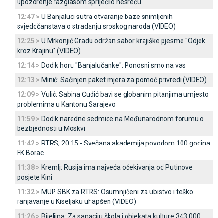
upozorenje razglasom spriječilo nesreću
12:47 >
U Banjaluci sutra otvaranje baze snimljenih
svjedočanstava o stradanju srpskog naroda (VIDEO)
12:25 >
U Mrkonjić Gradu održan sabor krajiške pjesme "Odjek
kroz Krajinu" (VIDEO)
12:14 >
Dodik horu "Banjalučanke": Ponosni smo na vas
12:13 >
Minić: Sačinjen paket mjera za pomoć privredi (VIDEO)
12:09 >
Vulić: Sabina Ćudić bavi se globanim pitanjima umjesto
problemima u Kantonu Sarajevo
11:59 >
Dodik naredne sedmice na Međunarodnom forumu o
bezbjednosti u Moskvi
11:42 >
RTRS, 20.15 - Svečana akademija povodom 100 godina
FK Borac
11:38 >
Kremlj: Rusija ima najveća očekivanja od Putinove
posjete Kini
11:32 >
MUP SBK za RTRS: Osumnjičeni za ubistvo i teško
ranjavanje u Kiseljaku uhapšen (VIDEO)
11:26 >
Bijeljina: Za sanaciju škola i objekata kulture 343.000