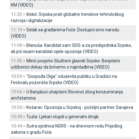
KM (VIDEO)
11:25 >
Đokić: Srpska prati globalne trendove tehnološkog
razvoja i digitalizacije
11:19 >
Selak sa građanima Foče: Dostupni smo narodu
(VIDEO)
11:09 >
Blanuša: Kandidat sam SDS-a za predsjednika Srpske,
ali još nisam kandidat cijele opozicije (VIDEO)
11:05 >
Minić posjetio Službeni glasnik Srpske: Besplatni
udžbenici dokaz da brinemo o najmlađima (VIDEO)
10:59 >
"Gospođa Olga" oduševila publiku u Gradišci na
Festivalu pozorišta Srpske (VIDEO)
10:56 >
U Banjaluci uhapšeni Slovenci zbog konzumiranja
amfetamina
10:50 >
Košarac: Opozicija u Srpskoj - poželjni partner Sarajeva
10:49 >
Tuzla: Ljekari stupili u generalni štrajk
10:44 >
Sutra sjednica NSRS - na dnevnom redu Prijedlog
zakona o gradu Foča