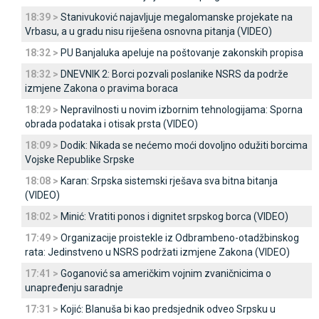
18:39 >
Stanivuković najavljuje megalomanske projekate na
Vrbasu, a u gradu nisu riješena osnovna pitanja (VIDEO)
18:32 >
PU Banjaluka apeluje na poštovanje zakonskih propisa
18:32 >
DNEVNIK 2: Borci pozvali poslanike NSRS da podrže
izmjene Zakona o pravima boraca
18:29 >
Nepravilnosti u novim izbornim tehnologijama: Sporna
obrada podataka i otisak prsta (VIDEO)
18:09 >
Dodik: Nikada se nećemo moći dovoljno odužiti borcima
Vojske Republike Srpske
18:08 >
Karan: Srpska sistemski rješava sva bitna bitanja
(VIDEO)
18:02 >
Minić: Vratiti ponos i dignitet srpskog borca (VIDEO)
17:49 >
Organizacije proistekle iz Odbrambeno-otadžbinskog
rata: Јedinstveno u NSRS podržati izmjene Zakona (VIDEO)
17:41 >
Goganović sa američkim vojnim zvaničnicima o
unapređenju saradnje
17:31 >
Kojić: Blanuša bi kao predsjednik odveo Srpsku u