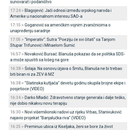
sunovarat i podaništvo
17:24 >
Blagojević: Јači odnosi između srpskog naroda i
Amerike u nacionalnom interesu SAD-a
17:15 >
Goganović sa američkim vojnim zvaničnicima o
unapređenju saradnje
17:05 >
"Imperativ": Sutra "Poeziju će svi čitati" sa Tanjom
Stupar Trifunović i Mihaelom Šumić
16:57 >
Novaković Bursać: Blanuša pokazao da se politika SDS-
a može spustiti sa lošeg na gore
16:38 >
Šolaja: Na osnovu izjava o Šmitu, Blanuša ne bi trebao
biti biran ni za ZEV ili MZ
16:38 >
"Slatinska kutljača" devetu godinu okupila brojne ekipe i
posjetioce (VIDEO)
16:34 >
Darko Mladić: Zdravstveno stanje generala i dalje teško,
nije dobio nikakvu novu terapiju
16:30 >
Novi višemilionski radovi uz rijeku Vrbas, Stanivuković
najavio projekat "Banjalučka riva" (VIDEO)
16:25 >
Preminuo ubica iz Kiseljaka, ženi se bore ža život