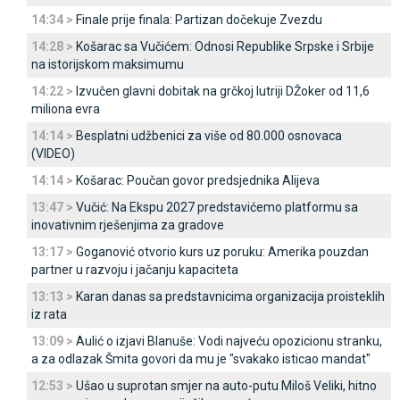
14:34 >
Finale prije finala: Partizan dočekuje Zvezdu
14:28 >
Košarac sa Vučićem: Odnosi Republike Srpske i Srbije
na istorijskom maksimumu
14:22 >
Izvučen glavni dobitak na grčkoj lutriji DŽoker od 11,6
miliona evra
14:14 >
Besplatni udžbenici za više od 80.000 osnovaca
(VIDEO)
14:14 >
Košarac: Poučan govor predsjednika Alijeva
13:47 >
Vučić: Na Ekspu 2027 predstavićemo platformu sa
inovativnim rješenjima za gradove
13:17 >
Goganović otvorio kurs uz poruku: Amerika pouzdan
partner u razvoju i jačanju kapaciteta
13:13 >
Karan danas sa predstavnicima organizacija proisteklih
iz rata
13:09 >
Aulić o izjavi Blanuše: Vodi najveću opozicionu stranku,
a za odlazak Šmita govori da mu je "svakako isticao mandat"
12:53 >
Ušao u suprotan smjer na auto-putu Miloš Veliki, hitno