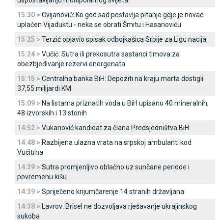
uspostavljanju multipolarnog svijeta
15:30 >
Cvijanović: Ko god sad postavlja pitanje gdje je novac
uplaćen Vijaduktu - neka se obrati Šmitu i Hasanoviću
15:25 >
Terzić objavio spisak odbojkašica Srbije za Ligu nacija
15:24 >
Vučić: Sutra ili prekosutra sastanci timova za
obezbjeđivanje rezervi energenata
15:15 >
Centralna banka BiH: Depoziti na kraju marta dostigli
37,55 milijardi KM
15:09 >
Na listama priznatih voda u BiH upisano 40 mineralnih,
48 izvorskih i 13 stonih
14:52 >
Vukanović kandidat za člana Predsjedništva BiH
14:48 >
Razbijena ulazna vrata na srpskoj ambulanti kod
Vučitrna
14:39 >
Sutra promjenljivo oblačno uz sunčane periode i
povremenu kišu
14:39 >
Spriječeno krijumčarenje 14 stranih državljana
14:38 >
Lavrov: Brisel ne dozvoljava rješavanje ukrajinskog
sukoba