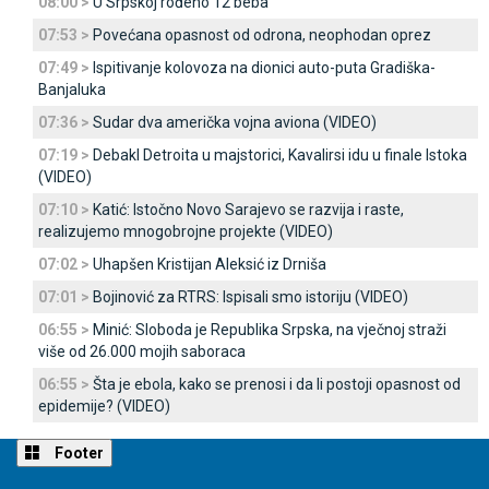
08:00 >
U Srpskoj rođeno 12 beba
07:53 >
Povećana opasnost od odrona, neophodan oprez
07:49 >
Ispitivanje kolovoza na dionici auto-puta Gradiška-
Banjaluka
07:36 >
Sudar dva američka vojna aviona (VIDEO)
07:19 >
Debakl Detroita u majstorici, Kavalirsi idu u finale Istoka
(VIDEO)
07:10 >
Katić: Istočno Novo Sarajevo se razvija i raste,
realizujemo mnogobrojne projekte (VIDEO)
07:02 >
Uhapšen Kristijan Aleksić iz Drniša
07:01 >
Bojinović za RTRS: Ispisali smo istoriju (VIDEO)
06:55 >
Minić: Sloboda je Republika Srpska, na vječnoj straži
više od 26.000 mojih saboraca
06:55 >
Šta je ebola, kako se prenosi i da li postoji opasnost od
epidemije? (VIDEO)
Footer