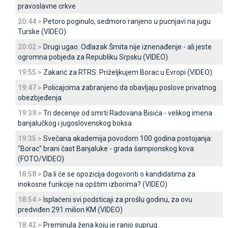
pravoslavne crkve
20:44 >
Petoro poginulo, sedmoro ranjeno u pucnjavi na jugu
Turske (VIDEO)
20:02 >
Drugi ugao: Odlazak Šmita nije iznenađenje - ali jeste
ogromna pobjeda za Republiku Srpsku (VIDEO)
19:55 >
Zakarić za RTRS: Priželjkujem Borac u Evropi (VIDEO)
19:47 >
Policajcima zabranjeno da obavljaju poslove privatnog
obezbjeđenja
19:39 >
Tri decenije od smrti Radovana Bisića - velikog imena
banjalučkog i jugoslovenskog boksa
19:35 >
Svečana akademija povodom 100 godina postojanja:
"Borac" brani čast Banjaluke - grada šampionskog kova
(FOTO/VIDEO)
18:58 >
Da li će se opozicija dogovoriti o kandidatima za
inokosne funkcije na opštim izborima? (VIDEO)
18:54 >
Isplaćeni svi podsticaji za prošlu godinu, za ovu
predviđen 291 milion KM (VIDEO)
18:42 >
Preminula žena koju je ranio suprug