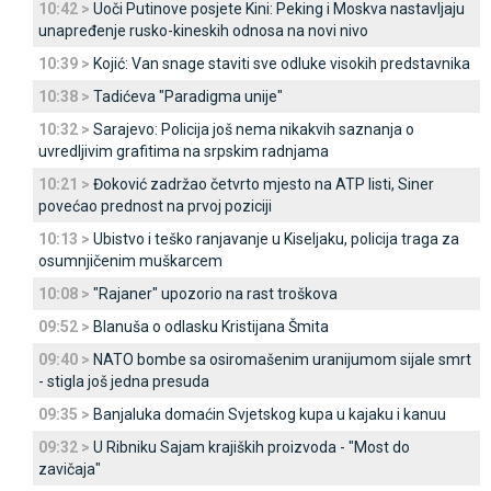
10:42 >
Uoči Putinove posjete Kini: Peking i Moskva nastavljaju
unapređenje rusko-kineskih odnosa na novi nivo
10:39 >
Kojić: Van snage staviti sve odluke visokih predstavnika
10:38 >
Tadićeva "Paradigma unije"
10:32 >
Sarajevo: Policija još nema nikakvih saznanja o
uvredljivim grafitima na srpskim radnjama
10:21 >
Đoković zadržao četvrto mjesto na ATP listi, Siner
povećao prednost na prvoj poziciji
10:13 >
Ubistvo i teško ranjavanje u Kiseljaku, policija traga za
osumnjičenim muškarcem
10:08 >
"Rajaner" upozorio na rast troškova
09:52 >
Blanuša o odlasku Kristijana Šmita
09:40 >
NATO bombe sa osiromašenim uranijumom sijale smrt
- stigla još jedna presuda
09:35 >
Banjaluka domaćin Svjetskog kupa u kajaku i kanuu
09:32 >
U Ribniku Sajam krajiških proizvoda - "Most do
zavičaja"