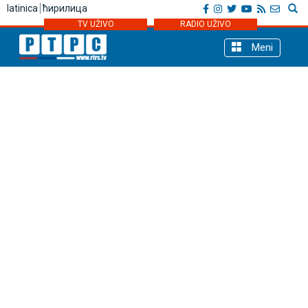
latinica
ћирилица
TV UŽIVO
RADIO UŽIVO
Meni