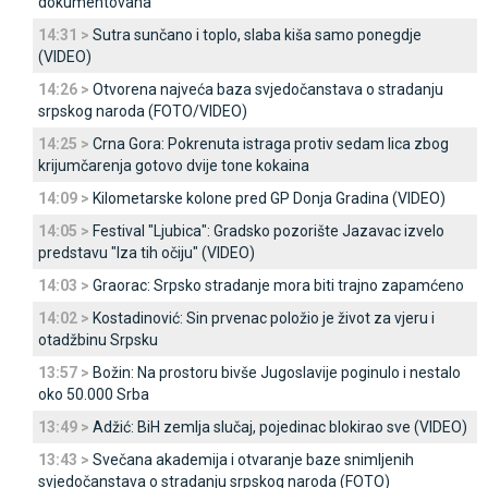
dokumentovana
14:31 >
Sutra sunčano i toplo, slaba kiša samo ponegdje
(VIDEO)
14:26 >
Otvorena najveća baza svjedočanstava o stradanju
srpskog naroda (FOTO/VIDEO)
14:25 >
Crna Gora: Pokrenuta istraga protiv sedam lica zbog
krijumčarenja gotovo dvije tone kokaina
14:09 >
Kilometarske kolone pred GP Donja Gradina (VIDEO)
14:05 >
Festival "Ljubica": Gradsko pozorište Јazavac izvelo
predstavu "Iza tih očiju" (VIDEO)
14:03 >
Graorac: Srpsko stradanje mora biti trajno zapamćeno
14:02 >
Kostadinović: Sin prvenac položio je život za vjeru i
otadžbinu Srpsku
13:57 >
Božin: Na prostoru bivše Јugoslavije poginulo i nestalo
oko 50.000 Srba
13:49 >
Adžić: BiH zemlja slučaj, pojedinac blokirao sve (VIDEO)
13:43 >
Svečana akademija i otvaranje baze snimljenih
svjedočanstava o stradanju srpskog naroda (FOTO)