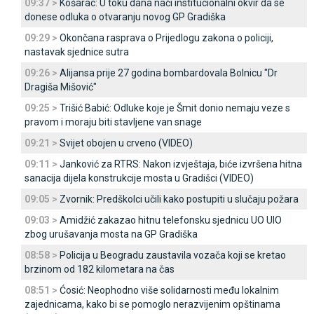
09:37 >
Košarac: U toku dana naći institucionalni okvir da se
donese odluka o otvaranju novog GP Gradiška
09:29 >
Okončana rasprava o Prijedlogu zakona o policiji,
nastavak sjednice sutra
09:26 >
Alijansa prije 27 godina bombardovala Bolnicu "Dr
Dragiša Mišović"
09:25 >
Trišić Babić: Odluke koje je Šmit donio nemaju veze s
pravom i moraju biti stavljene van snage
09:21 >
Svijet obojen u crveno (VIDEO)
09:11 >
Јanković za RTRS: Nakon izvještaja, biće izvršena hitna
sanacija dijela konstrukcije mosta u Gradišci (VIDEO)
09:05 >
Zvornik: Predškolci učili kako postupiti u slučaju požara
09:03 >
Amidžić zakazao hitnu telefonsku sjednicu UO UIO
zbog urušavanja mosta na GP Gradiška
08:58 >
Policija u Beogradu zaustavila vozača koji se kretao
brzinom od 182 kilometara na čas
08:51 >
Ćosić: Neophodno više solidarnosti među lokalnim
zajednicama, kako bi se pomoglo nerazvijenim opštinama