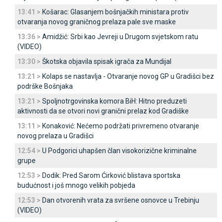
13:41 >
Košarac: Glasanjem bošnjačkih ministara protiv
otvaranja novog graničnog prelaza pale sve maske
13:36 >
Amidžić: Srbi kao Јevreji u Drugom svjetskom ratu
(VIDEO)
13:30 >
Škotska objavila spisak igrača za Mundijal
13:21 >
Kolaps se nastavlja - Otvaranje novog GP u Gradišci bez
podrške Bošnjaka
13:21 >
Spoljnotrgovinska komora BiH: Hitno preduzeti
aktivnosti da se otvori novi granični prelaz kod Gradiške
13:11 >
Konaković: Nećemo podržati privremeno otvaranje
novog prelaza u Gradišci
12:54 >
U Podgorici uhapšen član visokorizične kriminalne
grupe
12:53 >
Dodik: Pred Sarom Ćirković blistava sportska
budućnost i još mnogo velikih pobjeda
12:53 >
Dan otvorenih vrata za svršene osnovce u Trebinju
(VIDEO)