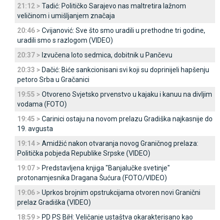
21:12 >
Tadić: Političko Sarajevo nas maltretira lažnom
veličinom i umišljanjem značaja
20:46 >
Cvijanović: Sve što smo uradili u prethodne tri godine,
uradili smo s razlogom (VIDEO)
20:37 >
Izvučena loto sedmica, dobitnik u Pančevu
20:33 >
Dačić: Biće sankcionisani svi koji su doprinijeli hapšenju
petoro Srba u Gračanici
19:55 >
Otvoreno Svjetsko prvenstvo u kajaku i kanuu na divljim
vodama (FOTO)
19:45 >
Carinici ostaju na novom prelazu Gradiška najkasnije do
19. avgusta
19:14 >
Amidžić nakon otvaranja novog Graničnog prelaza:
Politička pobjeda Republike Srpske (VIDEO)
19:07 >
Predstavljena knjiga "Banjalučke svetinje"
protonamjesnika Dragana Šućura (FOTO/VIDEO)
19:06 >
Uprkos brojnim opstrukcijama otvoren novi Granični
prelaz Gradiška (VIDEO)
18:59 >
PD PS BiH: Veličanje ustaštva okarakterisano kao