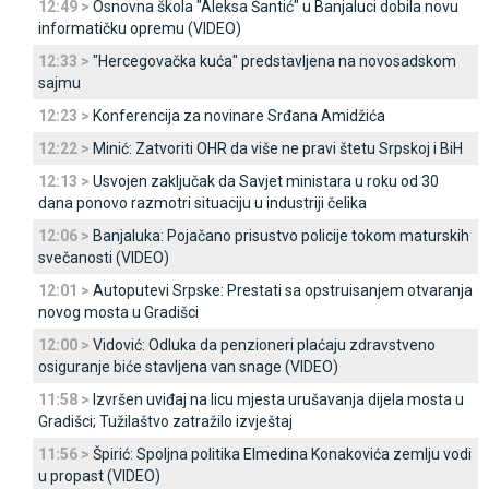
12:49 >
Osnovna škola "Aleksa Šantić" u Banjaluci dobila novu
informatičku opremu (VIDEO)
12:33 >
"Hercegovačka kuća" predstavljena na novosadskom
sajmu
12:23 >
Konferencija za novinare Srđana Amidžića
12:22 >
Minić: Zatvoriti OHR da više ne pravi štetu Srpskoj i BiH
12:13 >
Usvojen zaključak da Savjet ministara u roku od 30
dana ponovo razmotri situaciju u industriji čelika
12:06 >
Banjaluka: Pojačano prisustvo policije tokom maturskih
svečanosti (VIDEO)
12:01 >
Autoputevi Srpske: Prestati sa opstruisanjem otvaranja
novog mosta u Gradišci
12:00 >
Vidović: Odluka da penzioneri plaćaju zdravstveno
osiguranje biće stavljena van snage (VIDEO)
11:58 >
Izvršen uviđaj na licu mjesta urušavanja dijela mosta u
Gradišci; Tužilaštvo zatražilo izvještaj
11:56 >
Špirić: Spoljna politika Elmedina Konakovića zemlju vodi
u propast (VIDEO)