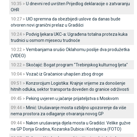
10:35 >
U dnevni red uvršten Prijedlog deklaracije o zatvaranju
OHR
10:27 >
UIO spremna da obezbijedi uslove da danas bude
otvoren novi granični prelaz u Gradišci
10:24 >
Podvig ljekara UKC-a: Ugrađena totalna proteza kuka
trudnici u osmom mjesecu trudnoće
10:22 >
Vembanjama srušio Oklahomu poslije dva produžetka
(VIDEO)
10:22 >
Skočajić: Bogat program "Trebinjskog kulturnog ljeta"
10:04 >
Vozač iz Gračanice uhapšen zbog droge
09:51 >
Konzorcijum Logistika: Krajnje vrijeme za donošenje
hitnih odluka, sektor transporta doveden do granice održivosti
09:45 >
Peking uvjeren u jačanje prijateljstva s Moskvom
09:44 >
Minić: Urušavanje mosta ozbiljno upozorenje da više
nema prostora za odlaganje otvaranja novog GP
09:44 >
Nakon urušavanja dijela mosta u Gradišci: Velike gužve
na GP Donja Gradina, Kozarska Dubica i Kostajnica (FOTO)