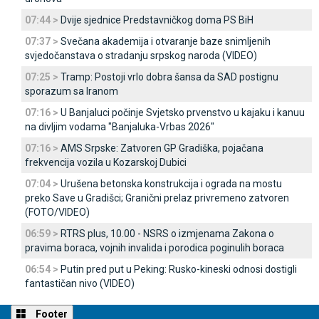
07:44 >
Dvije sjednice Predstavničkog doma PS BiH
07:37 >
Svečana akademija i otvaranje baze snimljenih
svjedočanstava o stradanju srpskog naroda (VIDEO)
07:25 >
Tramp: Postoji vrlo dobra šansa da SAD postignu
sporazum sa Iranom
07:16 >
U Banjaluci počinje Svjetsko prvenstvo u kajaku i kanuu
na divljim vodama "Banjaluka-Vrbas 2026"
07:16 >
AMS Srpske: Zatvoren GP Gradiška, pojačana
frekvencija vozila u Kozarskoj Dubici
07:04 >
Urušena betonska konstrukcija i ograda na mostu
preko Save u Gradišci; Granični prelaz privremeno zatvoren
(FOTO/VIDEO)
06:59 >
RTRS plus, 10.00 - NSRS o izmjenama Zakona o
pravima boraca, vojnih invalida i porodica poginulih boraca
06:54 >
Putin pred put u Peking: Rusko-kineski odnosi dostigli
fantastičan nivo (VIDEO)
Footer