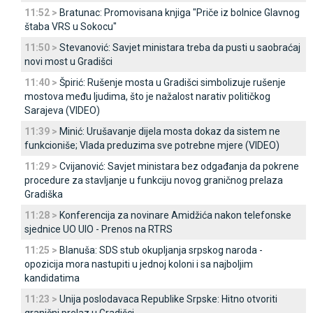
11:52 >
Bratunac: Promovisana knjiga "Priče iz bolnice Glavnog
štaba VRS u Sokocu"
11:50 >
Stevanović: Savjet ministara treba da pusti u saobraćaj
novi most u Gradišci
11:40 >
Špirić: Rušenje mosta u Gradišci simbolizuje rušenje
mostova među ljudima, što je nažalost narativ političkog
Sarajeva (VIDEO)
11:39 >
Minić: Urušavanje dijela mosta dokaz da sistem ne
funkcioniše; Vlada preduzima sve potrebne mjere (VIDEO)
11:29 >
Cvijanović: Savjet ministara bez odgađanja da pokrene
procedure za stavljanje u funkciju novog graničnog prelaza
Gradiška
11:28 >
Konferencija za novinare Amidžića nakon telefonske
sjednice UO UIO - Prenos na RTRS
11:25 >
Blanuša: SDS stub okupljanja srpskog naroda -
opozicija mora nastupiti u jednoj koloni i sa najboljim
kandidatima
11:23 >
Unija poslodavaca Republike Srpske: Hitno otvoriti