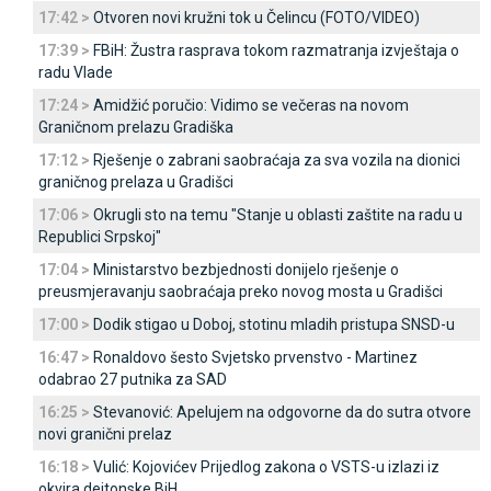
17:42 >
Otvoren novi kružni tok u Čelincu (FOTO/VIDEO)
17:39 >
FBiH: Žustra rasprava tokom razmatranja izvještaja o
radu Vlade
17:24 >
Amidžić poručio: Vidimo se večeras na novom
Graničnom prelazu Gradiška
17:12 >
Rješenje o zabrani saobraćaja za sva vozila na dionici
graničnog prelaza u Gradišci
17:06 >
Okrugli sto na temu "Stanje u oblasti zaštite na radu u
Republici Srpskoj"
17:04 >
Ministarstvo bezbjednosti donijelo rješenje o
preusmjeravanju saobraćaja preko novog mosta u Gradišci
17:00 >
Dodik stigao u Doboj, stotinu mladih pristupa SNSD-u
16:47 >
Ronaldovo šesto Svjetsko prvenstvo - Martinez
odabrao 27 putnika za SAD
16:25 >
Stevanović: Apelujem na odgovorne da do sutra otvore
novi granični prelaz
16:18 >
Vulić: Kojovićev Prijedlog zakona o VSTS-u izlazi iz
okvira dejtonske BiH