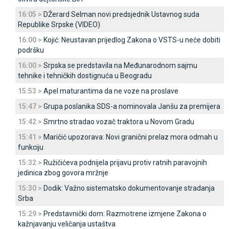
16:05 >
DŽerard Selman novi predsjednik Ustavnog suda
Republike Srpske (VIDEO)
16:00 >
Kojić: Neustavan prijedlog Zakona o VSTS-u neće dobiti
podršku
16:00 >
Srpska se predstavila na Međunarodnom sajmu
tehnike i tehničkih dostignuća u Beogradu
15:53 >
Apel maturantima da ne voze na proslave
15:47 >
Grupa poslanika SDS-a nominovala Јanšu za premijera
15:42 >
Smrtno stradao vozač traktora u Novom Gradu
15:41 >
Maričić upozorava: Novi granični prelaz mora odmah u
funkciju
15:32 >
Ružičićeva podnijela prijavu protiv ratnih paravojnih
jedinica zbog govora mržnje
15:30 >
Dodik: Važno sistematsko dokumentovanje stradanja
Srba
15:29 >
Predstavnički dom: Razmotrene izmjene Zakona o
kažnjavanju veličanja ustaštva