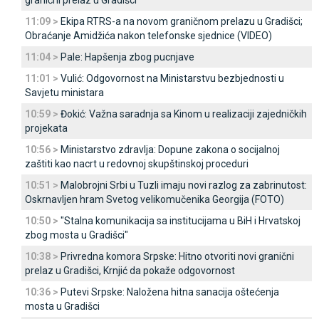
granični prelaz u Gradišci
11:09 >
Ekipa RTRS-a na novom graničnom prelazu u Gradišci;
Obraćanje Amidžića nakon telefonske sjednice (VIDEO)
11:04 >
Pale: Hapšenja zbog pucnjave
11:01 >
Vulić: Odgovornost na Ministarstvu bezbjednosti u
Savjetu ministara
10:59 >
Đokić: Važna saradnja sa Kinom u realizaciji zajedničkih
projekata
10:56 >
Ministarstvo zdravlja: Dopune zakona o socijalnoj
zaštiti kao nacrt u redovnoj skupštinskoj proceduri
10:51 >
Malobrojni Srbi u Tuzli imaju novi razlog za zabrinutost:
Oskrnavljen hram Svetog velikomučenika Georgija (FOTO)
10:50 >
"Stalna komunikacija sa institucijama u BiH i Hrvatskoj
zbog mosta u Gradišci"
10:38 >
Privredna komora Srpske: Hitno otvoriti novi granični
prelaz u Gradišci, Krnjić da pokaže odgovornost
10:36 >
Putevi Srpske: Naložena hitna sanacija oštećenja
mosta u Gradišci