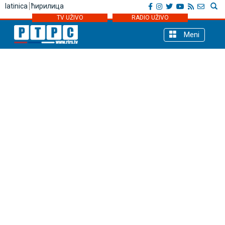
latinica
ћирилица
TV UŽIVO
RADIO UŽIVO
Meni