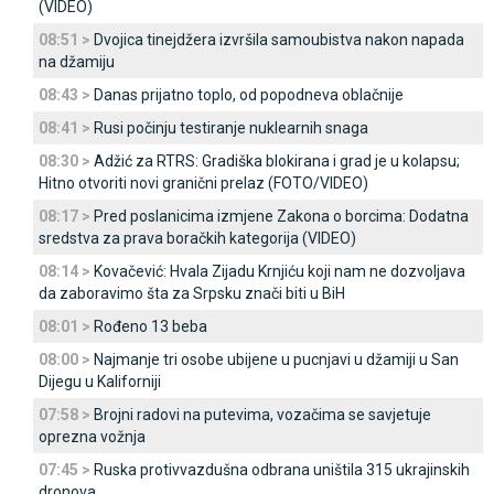
(VIDEO)
08:51 >
Dvojica tinejdžera izvršila samoubistva nakon napada
na džamiju
08:43 >
Danas prijatno toplo, od popodneva oblačnije
08:41 >
Rusi počinju testiranje nuklearnih snaga
08:30 >
Adžić za RTRS: Gradiška blokirana i grad je u kolapsu;
Hitno otvoriti novi granični prelaz (FOTO/VIDEO)
08:17 >
Pred poslanicima izmjene Zakona o borcima: Dodatna
sredstva za prava boračkih kategorija (VIDEO)
08:14 >
Kovačević: Hvala Zijadu Krnjiću koji nam ne dozvoljava
da zaboravimo šta za Srpsku znači biti u BiH
08:01 >
Rođeno 13 beba
08:00 >
Najmanje tri osobe ubijene u pucnjavi u džamiji u San
Dijegu u Kaliforniji
07:58 >
Brojni radovi na putevima, vozačima se savjetuje
oprezna vožnja
07:45 >
Ruska protivvazdušna odbrana uništila 315 ukrajinskih
dronova