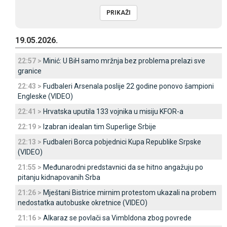
19.05.2026.
22:57 >
Minić: U BiH samo mržnja bez problema prelazi sve
granice
22:43 >
Fudbaleri Arsenala poslije 22 godine ponovo šampioni
Engleske (VIDEO)
22:41 >
Hrvatska uputila 133 vojnika u misiju KFOR-a
22:19 >
Izabran idealan tim Superlige Srbije
22:13 >
Fudbaleri Borca pobjednici Kupa Republike Srpske
(VIDEO)
21:55 >
Međunarodni predstavnici da se hitno angažuju po
pitanju kidnapovanih Srba
21:26 >
Mještani Bistrice mirnim protestom ukazali na probem
nedostatka autobuske okretnice (VIDEO)
21:16 >
Alkaraz se povlači sa Vimbldona zbog povrede