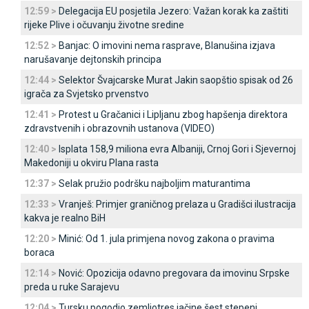
12:59 >
Delegacija EU posjetila Јezero: Važan korak ka zaštiti
rijeke Plive i očuvanju životne sredine
12:52 >
Banjac: O imovini nema rasprave, Blanušina izjava
narušavanje dejtonskih principa
12:44 >
Selektor Švajcarske Murat Јakin saopštio spisak od 26
igrača za Svjetsko prvenstvo
12:41 >
Protest u Gračanici i Lipljanu zbog hapšenja direktora
zdravstvenih i obrazovnih ustanova (VIDEO)
12:40 >
Isplata 158,9 miliona evra Albaniji, Crnoj Gori i Sjevernoj
Makedoniji u okviru Plana rasta
12:37 >
Selak pružio podršku najboljim maturantima
12:33 >
Vranješ: Primjer graničnog prelaza u Gradišci ilustracija
kakva je realno BiH
12:20 >
Minić: Od 1. jula primjena novog zakona o pravima
boraca
12:14 >
Nović: Opozicija odavno pregovara da imovinu Srpske
preda u ruke Sarajevu
12:04 >
Tursku pogodio zemljotres jačine šest stepeni