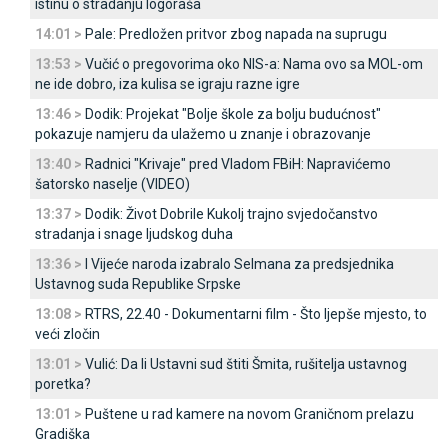
istinu o stradanju logoraša
14:01 >
Pale: Predložen pritvor zbog napada na suprugu
13:53 >
Vučić o pregovorima oko NIS-a: Nama ovo sa MOL-om
ne ide dobro, iza kulisa se igraju razne igre
13:46 >
Dodik: Projekat "Bolje škole za bolju budućnost"
pokazuje namjeru da ulažemo u znanje i obrazovanje
13:40 >
Radnici "Krivaje" pred Vladom FBiH: Napravićemo
šatorsko naselje (VIDEO)
13:37 >
Dodik: Život Dobrile Kukolj trajno svjedočanstvo
stradanja i snage ljudskog duha
13:36 >
I Vijeće naroda izabralo Selmana za predsjednika
Ustavnog suda Republike Srpske
13:08 >
RTRS, 22.40 - Dokumentarni film - Što ljepše mjesto, to
veći zločin
13:01 >
Vulić: Da li Ustavni sud štiti Šmita, rušitelja ustavnog
poretka?
13:01 >
Puštene u rad kamere na novom Graničnom prelazu
Gradiška