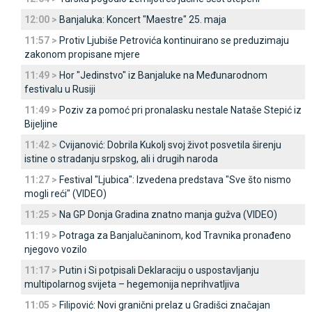
12:00 >
Banjaluka: Koncert "Maestre" 25. maja
11:57 >
Protiv Ljubiše Petrovića kontinuirano se preduzimaju
zakonom propisane mjere
11:49 >
Hor "Јedinstvo" iz Banjaluke na Međunarodnom
festivalu u Rusiji
11:49 >
Poziv za pomoć pri pronalasku nestale Nataše Stepić iz
Bijeljine
11:42 >
Cvijanović: Dobrila Kukolj svoj život posvetila širenju
istine o stradanju srpskog, ali i drugih naroda
11:27 >
Festival "Ljubica": Izvedena predstava "Sve što nismo
mogli reći" (VIDEO)
11:25 >
Na GP Donja Gradina znatno manja gužva (VIDEO)
11:19 >
Potraga za Banjalučaninom, kod Travnika pronađeno
njegovo vozilo
11:17 >
Putin i Si potpisali Deklaraciju o uspostavljanju
multipolarnog svijeta – hegemonija neprihvatljiva
11:05 >
Filipović: Novi granični prelaz u Gradišci značajan