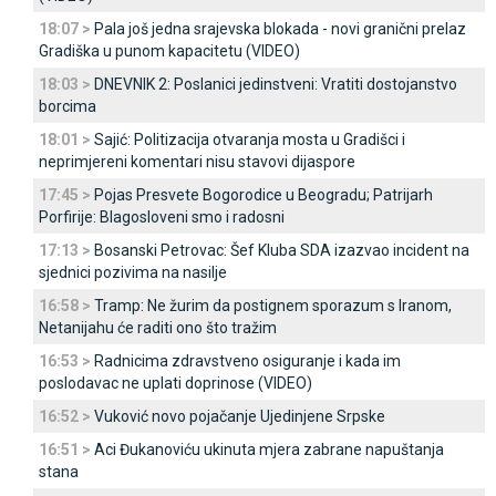
18:07 >
Pala još jedna srajevska blokada - novi granični prelaz
Gradiška u punom kapacitetu (VIDEO)
18:03 >
DNEVNIK 2: Poslanici jedinstveni: Vratiti dostojanstvo
borcima
18:01 >
Sajić: Politizacija otvaranja mosta u Gradišci i
neprimjereni komentari nisu stavovi dijaspore
17:45 >
Pojas Presvete Bogorodice u Beogradu; Patrijarh
Porfirije: Blagosloveni smo i radosni
17:13 >
Bosanski Petrovac: Šef Kluba SDA izazvao incident na
sjednici pozivima na nasilje
16:58 >
Tramp: Ne žurim da postignem sporazum s Iranom,
Netanijahu će raditi ono što tražim
16:53 >
Radnicima zdravstveno osiguranje i kada im
poslodavac ne uplati doprinose (VIDEO)
16:52 >
Vuković novo pojačanje Ujedinjene Srpske
16:51 >
Aci Đukanoviću ukinuta mjera zabrane napuštanja
stana