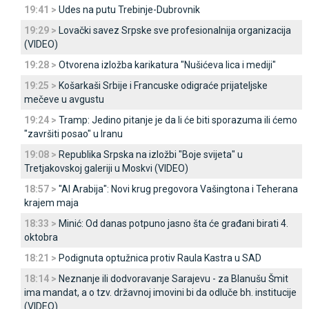
19:41 >
Udes na putu Trebinje-Dubrovnik
19:29 >
Lovački savez Srpske sve profesionalnija organizacija
(VIDEO)
19:28 >
Otvorena izložba karikatura "Nušićeva lica i mediji"
19:25 >
Košarkaši Srbije i Francuske odigraće prijateljske
mečeve u avgustu
19:24 >
Tramp: Јedino pitanje je da li će biti sporazuma ili ćemo
"završiti posao" u Iranu
19:08 >
Republika Srpska na izložbi "Boje svijeta" u
Tretjakovskoj galeriji u Moskvi (VIDEO)
18:57 >
"Al Arabija": Novi krug pregovora Vašingtona i Teherana
krajem maja
18:33 >
Minić: Od danas potpuno jasno šta će građani birati 4.
oktobra
18:21 >
Podignuta optužnica protiv Raula Kastra u SAD
18:14 >
Neznanje ili dodvoravanje Sarajevu - za Blanušu Šmit
ima mandat, a o tzv. državnoj imovini bi da odluče bh. institucije
(VIDEO)