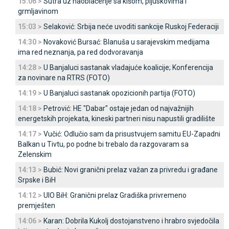
15:06 >
Sutra uz naoblačenje sa kišom, pljuskovima i
grmljavinom
15:03 >
Selaković: Srbija neće uvoditi sankcije Ruskoj Federaciji
14:30 >
Novaković Bursać: Blanuša u sarajevskim medijama
ima red neznanja, pa red dodvoravanja
14:28 >
U Banjaluci sastanak vladajuće koalicije; Konferencija
za novinare na RTRS (FOTO)
14:19 >
U Banjaluci sastanak opozicionih partija (FOTO)
14:18 >
Petrović: HE "Dabar" ostaje jedan od najvažnijih
energetskih projekata, kineski partneri nisu napustili gradilište
14:17 >
Vučić: Odlučio sam da prisustvujem samitu EU-Zapadni
Balkan u Tivtu, po podne bi trebalo da razgovaram sa
Zelenskim
14:13 >
Bubić: Novi granični prelaz važan za privredu i građane
Srpske i BiH
14:12 >
UIO BiH: Granični prelaz Gradiška privremeno
premješten
14:06 >
Karan: Dobrila Kukolj dostojanstveno i hrabro svjedočila