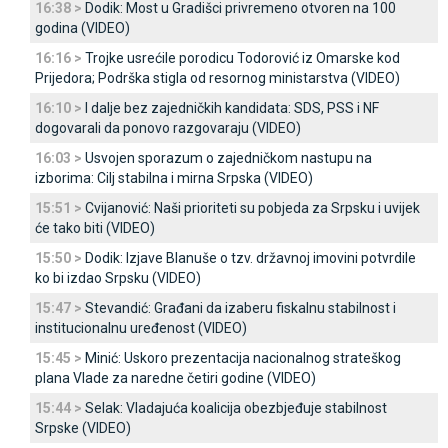
16:38 >
Dodik: Most u Gradišci privremeno otvoren na 100
godina (VIDEO)
16:16 >
Trojke usrećile porodicu Todorović iz Omarske kod
Prijedora; Podrška stigla od resornog ministarstva (VIDEO)
16:10 >
I dalje bez zajedničkih kandidata: SDS, PSS i NF
dogovarali da ponovo razgovaraju (VIDEO)
16:03 >
Usvojen sporazum o zajedničkom nastupu na
izborima: Cilj stabilna i mirna Srpska (VIDEO)
15:51 >
Cvijanović: Naši prioriteti su pobjeda za Srpsku i uvijek
će tako biti (VIDEO)
15:50 >
Dodik: Izjave Blanuše o tzv. državnoj imovini potvrdile
ko bi izdao Srpsku (VIDEO)
15:47 >
Stevandić: Građani da izaberu fiskalnu stabilnost i
institucionalnu uređenost (VIDEO)
15:45 >
Minić: Uskoro prezentacija nacionalnog strateškog
plana Vlade za naredne četiri godine (VIDEO)
15:44 >
Selak: Vladajuća koalicija obezbjeđuje stabilnost
Srpske (VIDEO)