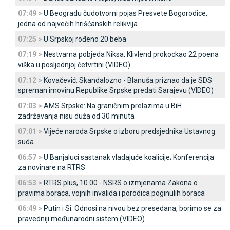
07:49 >
U Beogradu čudotvorni pojas Presvete Bogorodice,
jedna od najvećih hrišćanskih relikvija
07:25 >
U Srpskoj rođeno 20 beba
07:19 >
Nestvarna pobjeda Niksa, Klivlend prokockao 22 poena
viška u posljednjoj četvrtini (VIDEO)
07:12 >
Kovačević: Skandalozno - Blanuša priznao da je SDS
spreman imovinu Republike Srpske predati Sarajevu (VIDEO)
07:03 >
AMS Srpske: Na graničnim prelazima u BiH
zadržavanja nisu duža od 30 minuta
07:01 >
Vijeće naroda Srpske o izboru predsjednika Ustavnog
suda
06:57 >
U Banjaluci sastanak vladajuće koalicije; Konferencija
za novinare na RTRS
06:53 >
RTRS plus, 10.00 - NSRS o izmjenama Zakona o
pravima boraca, vojnih invalida i porodica poginulih boraca
06:49 >
Putin i Si: Odnosi na nivou bez presedana, borimo se za
pravedniji međunarodni sistem (VIDEO)