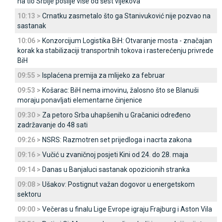
na tlo Srbije poslije više od šest vijekova
10:13 >
Crnatku zasmetalo što ga Stanivuković nije pozvao na
sastanak
10:06 >
Konzorcijum Logistika BiH: Otvaranje mosta - značajan
korak ka stabilizaciji transportnih tokova i rasterećenju privrede
BiH
09:55 >
Isplaćena premija za mlijeko za februar
09:53 >
Košarac: BiH nema imovinu, žalosno što se Blanuši
moraju ponavljati elementarne činjenice
09:30 >
Za petoro Srba uhapšenih u Gračanici određeno
zadržavanje do 48 sati
09:26 >
NSRS: Razmotren set prijedloga i nacrta zakona
09:16 >
Vučić u zvaničnoj posjeti Kini od 24. do 28. maja
09:14 >
Danas u Banjaluci sastanak opozicionih stranka
09:08 >
Ušakov: Postignut važan dogovor u energetskom
sektoru
09:00 >
Večeras u finalu Lige Evrope igraju Frajburg i Aston Vila