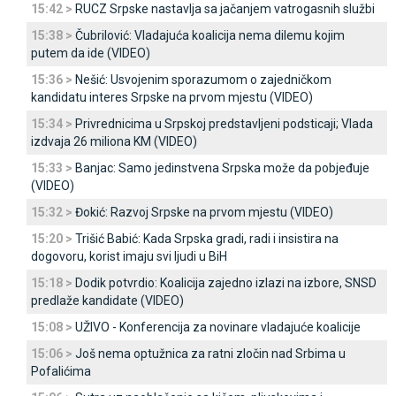
15:42 >
RUCZ Srpske nastavlja sa jačanjem vatrogasnih službi
15:38 >
Čubrilović: Vladajuća koalicija nema dilemu kojim
putem da ide (VIDEO)
15:36 >
Nešić: Usvojenim sporazumom o zajedničkom
kandidatu interes Srpske na prvom mjestu (VIDEO)
15:34 >
Privrednicima u Srpskoj predstavljeni podsticaji; Vlada
izdvaja 26 miliona KM (VIDEO)
15:33 >
Banjac: Samo jedinstvena Srpska može da pobjeđuje
(VIDEO)
15:32 >
Đokić: Razvoj Srpske na prvom mjestu (VIDEO)
15:20 >
Trišić Babić: Kada Srpska gradi, radi i insistira na
dogovoru, korist imaju svi ljudi u BiH
15:18 >
Dodik potvrdio: Koalicija zajedno izlazi na izbore, SNSD
predlaže kandidate (VIDEO)
15:08 >
UŽIVO - Konferencija za novinare vladajuće koalicije
15:06 >
Јoš nema optužnica za ratni zločin nad Srbima u
Pofalićima