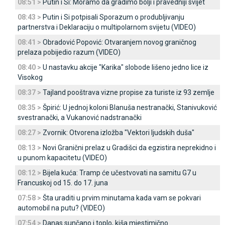
08:51 >
Putin i Si: Moramo da gradimo bolji i pravedniji svijet
08:43 >
Putin i Si potpisali Sporazum o produbljivanju
partnerstva i Deklaraciju o multipolarnom svijetu (VIDEO)
08:41 >
Obradović Popović: Otvaranjem novog graničnog
prelaza pobijedio razum (VIDEO)
08:40 >
U nastavku akcije "Karika" slobode lišeno jedno lice iz
Visokog
08:37 >
Tajland pooštrava vizne propise za turiste iz 93 zemlje
08:35 >
Špirić: U jednoj koloni Blanuša nestranački, Stanivuković
svestranački, a Vukanović nadstranački
08:27 >
Zvornik: Otvorena izložba "Vektori ljudskih duša"
08:13 >
Novi Granični prelaz u Gradišci da egzistira neprekidno i
u punom kapacitetu (VIDEO)
08:12 >
Bijela kuća: Tramp će učestvovati na samitu G7 u
Francuskoj od 15. do 17. juna
07:58 >
Šta uraditi u prvim minutama kada vam se pokvari
automobil na putu? (VIDEO)
07:54 >
Danas sunčano i toplo, kiša mjestimično