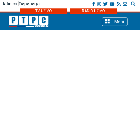
latinica
ћирилица
TV UŽIVO
RADIO UŽIVO
Meni