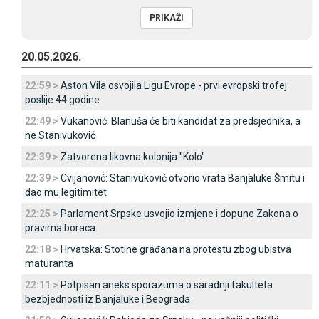
20.05.2026.
22:59 >
Aston Vila osvojila Ligu Evrope - prvi evropski trofej
poslije 44 godine
22:49 >
Vukanović: Blanuša će biti kandidat za predsjednika, a
ne Stanivuković
22:39 >
Zatvorena likovna kolonija "Kolo"
22:39 >
Cvijanović: Stanivuković otvorio vrata Banjaluke Šmitu i
dao mu legitimitet
22:25 >
Parlament Srpske usvojio izmjene i dopune Zakona o
pravima boraca
22:18 >
Hrvatska: Stotine građana na protestu zbog ubistva
maturanta
22:11 >
Potpisan aneks sporazuma o saradnji fakulteta
bezbjednosti iz Banjaluke i Beograda