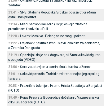
21:50 >
Cvijanović: Pobjeda za Srpsku - najvažniji politički
zadatak
21:41 >
SPS: Stabilna Republika Srpska i bolji život građana
ostaju naš prioritet
21:34 >
Mladi harmonikaš Miloš Cvijić osvojio zlato na
prestižnom festivalu u Puli
21:28 >
Lavrov: Moskva i Peking se ne mogu pokoriti
21:22 >
Cvijanović čestitala krsnu slavu lokalnim zajednicama,
a Zvorniku Dan grada
21:19 >
Opozicija i dalje bez dogovora, ali Stanivuković siguran
u pobjedu (VIDEO)
21:06 >
Đere zaustavljen u osmini finala turnira u Ženevi
21:01 >
Đoković potvrdio: Troicki novi trener najboljeg srpskog
tenisera
20:53 >
Praznično bdenije u Hramu Hrista Spasitelja u Banjaluci
(FOTO)
19:49 >
Pojas Presvete Bogorodice dočekan u Vaznesenjskoj
crkvi u Beogradu (FOTO)