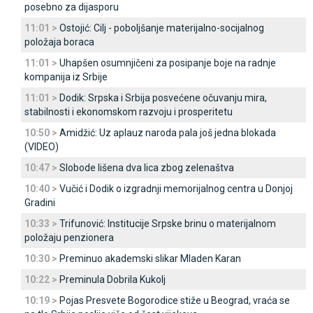
posebno za dijasporu
11:01 >
Ostojić: Cilj - poboljšanje materijalno-socijalnog
položaja boraca
11:01 >
Uhapšen osumnjičeni za posipanje boje na radnje
kompanija iz Srbije
11:01 >
Dodik: Srpska i Srbija posvećene očuvanju mira,
stabilnosti i ekonomskom razvoju i prosperitetu
10:50 >
Amidžić: Uz aplauz naroda pala još jedna blokada
(VIDEO)
10:47 >
Slobode lišena dva lica zbog zelenaštva
10:40 >
Vučić i Dodik o izgradnji memorijalnog centra u Donjoj
Gradini
10:33 >
Trifunović: Institucije Srpske brinu o materijalnom
položaju penzionera
10:30 >
Preminuo akademski slikar Mladen Karan
10:22 >
Preminula Dobrila Kukolj
10:19 >
Pojas Presvete Bogorodice stiže u Beograd, vraća se