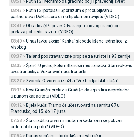
08:51 >
Putin i Si: Moramo da gradimo bolji i pravedniji svijet
08:43 >
Putin i Si potpisali Sporazum o produbljivanju
partnerstva i Deklaraciju o multipolarnom svijetu (VIDEO)
08:41 >
Obradović Popović: Otvaranjem novog graničnog
prelaza pobijedio razum (VIDEO)
08:40 >
U nastavku akcije "Karika" slobode lišeno jedno lice iz
Visokog
08:37 >
Tajland pooštrava vizne propise za turiste iz 93 zemlje
08:35 >
Špirić: U jednoj koloni Blanuša nestranački, Stanivuković
svestranački, a Vukanović nadstranački
08:27 >
Zvornik: Otvorena izložba "Vektori ljudskih duša"
08:13 >
Novi Granični prelaz u Gradišci da egzistira neprekidno i
u punom kapacitetu (VIDEO)
08:12 >
Bijela kuća: Tramp će učestvovati na samitu G7 u
Francuskoj od 15. do 17. juna
07:58 >
Šta uraditi u prvim minutama kada vam se pokvari
automobil na putu? (VIDEO)
07:54 >
Danas sunčano i toplo, kiša mjestimično