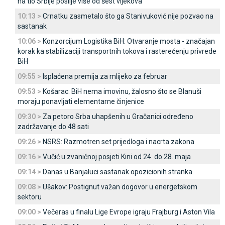
na tlo Srbije poslije više od šest vijekova
10:13 >
Crnatku zasmetalo što ga Stanivuković nije pozvao na
sastanak
10:06 >
Konzorcijum Logistika BiH: Otvaranje mosta - značajan
korak ka stabilizaciji transportnih tokova i rasterećenju privrede
BiH
09:55 >
Isplaćena premija za mlijeko za februar
09:53 >
Košarac: BiH nema imovinu, žalosno što se Blanuši
moraju ponavljati elementarne činjenice
09:30 >
Za petoro Srba uhapšenih u Gračanici određeno
zadržavanje do 48 sati
09:26 >
NSRS: Razmotren set prijedloga i nacrta zakona
09:16 >
Vučić u zvaničnoj posjeti Kini od 24. do 28. maja
09:14 >
Danas u Banjaluci sastanak opozicionih stranka
09:08 >
Ušakov: Postignut važan dogovor u energetskom
sektoru
09:00 >
Večeras u finalu Lige Evrope igraju Frajburg i Aston Vila