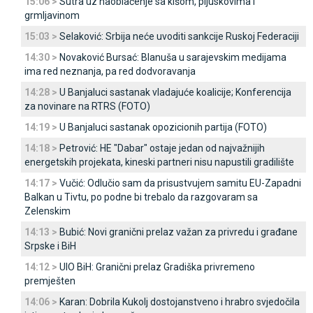
15:06 >
Sutra uz naoblačenje sa kišom, pljuskovima i
grmljavinom
15:03 >
Selaković: Srbija neće uvoditi sankcije Ruskoj Federaciji
14:30 >
Novaković Bursać: Blanuša u sarajevskim medijama
ima red neznanja, pa red dodvoravanja
14:28 >
U Banjaluci sastanak vladajuće koalicije; Konferencija
za novinare na RTRS (FOTO)
14:19 >
U Banjaluci sastanak opozicionih partija (FOTO)
14:18 >
Petrović: HE "Dabar" ostaje jedan od najvažnijih
energetskih projekata, kineski partneri nisu napustili gradilište
14:17 >
Vučić: Odlučio sam da prisustvujem samitu EU-Zapadni
Balkan u Tivtu, po podne bi trebalo da razgovaram sa
Zelenskim
14:13 >
Bubić: Novi granični prelaz važan za privredu i građane
Srpske i BiH
14:12 >
UIO BiH: Granični prelaz Gradiška privremeno
premješten
14:06 >
Karan: Dobrila Kukolj dostojanstveno i hrabro svjedočila