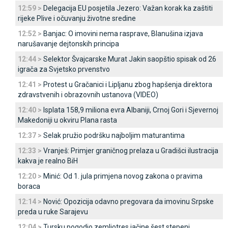
12:59 >
Delegacija EU posjetila Јezero: Važan korak ka zaštiti
rijeke Plive i očuvanju životne sredine
12:52 >
Banjac: O imovini nema rasprave, Blanušina izjava
narušavanje dejtonskih principa
12:44 >
Selektor Švajcarske Murat Јakin saopštio spisak od 26
igrača za Svjetsko prvenstvo
12:41 >
Protest u Gračanici i Lipljanu zbog hapšenja direktora
zdravstvenih i obrazovnih ustanova (VIDEO)
12:40 >
Isplata 158,9 miliona evra Albaniji, Crnoj Gori i Sjevernoj
Makedoniji u okviru Plana rasta
12:37 >
Selak pružio podršku najboljim maturantima
12:33 >
Vranješ: Primjer graničnog prelaza u Gradišci ilustracija
kakva je realno BiH
12:20 >
Minić: Od 1. jula primjena novog zakona o pravima
boraca
12:14 >
Nović: Opozicija odavno pregovara da imovinu Srpske
preda u ruke Sarajevu
12:04 >
Tursku pogodio zemljotres jačine šest stepeni