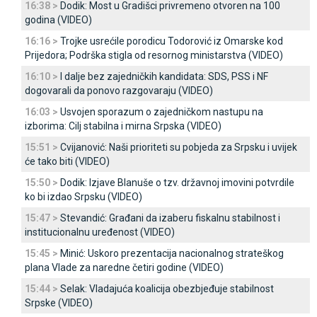
16:38 >
Dodik: Most u Gradišci privremeno otvoren na 100
godina (VIDEO)
16:16 >
Trojke usrećile porodicu Todorović iz Omarske kod
Prijedora; Podrška stigla od resornog ministarstva (VIDEO)
16:10 >
I dalje bez zajedničkih kandidata: SDS, PSS i NF
dogovarali da ponovo razgovaraju (VIDEO)
16:03 >
Usvojen sporazum o zajedničkom nastupu na
izborima: Cilj stabilna i mirna Srpska (VIDEO)
15:51 >
Cvijanović: Naši prioriteti su pobjeda za Srpsku i uvijek
će tako biti (VIDEO)
15:50 >
Dodik: Izjave Blanuše o tzv. državnoj imovini potvrdile
ko bi izdao Srpsku (VIDEO)
15:47 >
Stevandić: Građani da izaberu fiskalnu stabilnost i
institucionalnu uređenost (VIDEO)
15:45 >
Minić: Uskoro prezentacija nacionalnog strateškog
plana Vlade za naredne četiri godine (VIDEO)
15:44 >
Selak: Vladajuća koalicija obezbjeđuje stabilnost
Srpske (VIDEO)