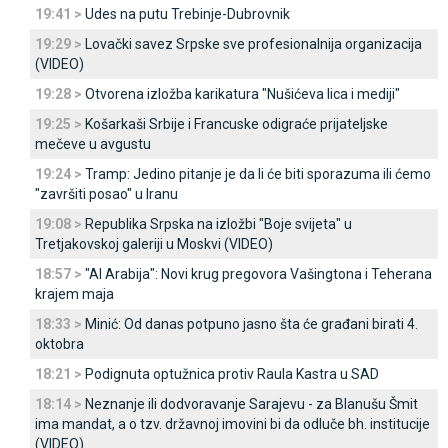
19:41 >
Udes na putu Trebinje-Dubrovnik
19:29 >
Lovački savez Srpske sve profesionalnija organizacija
(VIDEO)
19:28 >
Otvorena izložba karikatura "Nušićeva lica i mediji"
19:25 >
Košarkaši Srbije i Francuske odigraće prijateljske
mečeve u avgustu
19:24 >
Tramp: Јedino pitanje je da li će biti sporazuma ili ćemo
"završiti posao" u Iranu
19:08 >
Republika Srpska na izložbi "Boje svijeta" u
Tretjakovskoj galeriji u Moskvi (VIDEO)
18:57 >
"Al Arabija": Novi krug pregovora Vašingtona i Teherana
krajem maja
18:33 >
Minić: Od danas potpuno jasno šta će građani birati 4.
oktobra
18:21 >
Podignuta optužnica protiv Raula Kastra u SAD
18:14 >
Neznanje ili dodvoravanje Sarajevu - za Blanušu Šmit
ima mandat, a o tzv. državnoj imovini bi da odluče bh. institucije
(VIDEO)