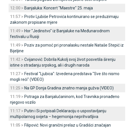
12:00 >
Banjaluka: Koncert "Maestre" 25. maja
11:57 >
Protiv Ljubiše Petrovića kontinuirano se preduzimaju
zakonom propisane mjere
11:49 >
Hor "Јedinstvo" iz Banjaluke na Međunarodnom
festivalu u Rusiji
11:49 >
Poziv za pomoć pri pronalasku nestale Nataše Stepić iz
Bijeljine
11:42 >
Cvijanović: Dobrila Kukolj svoj život posvetila širenju
istine o stradanju srpskog, ali i drugih naroda
11:27 >
Festival "Ljubica": Izvedena predstava "Sve što nismo
mogli reći" (VIDEO)
11:25 >
Na GP Donja Gradina znatno manja gužva (VIDEO)
11:19 >
Potraga za Banjalučaninom, kod Travnika pronađeno
njegovo vozilo
11:17 >
Putin i Si potpisali Deklaraciju o uspostavljanju
multipolarnog svijeta – hegemonija neprihvatljiva
11:05 >
Filipović: Novi granični prelaz u Gradišci značajan