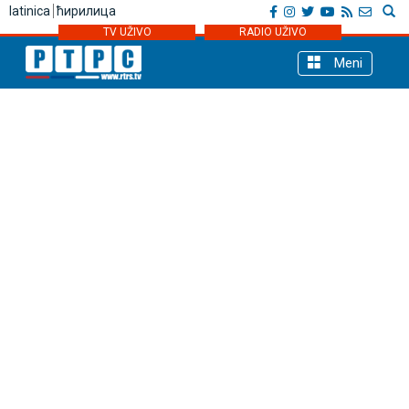
latinica
ћирилица
TV UŽIVO
RADIO UŽIVO
Meni