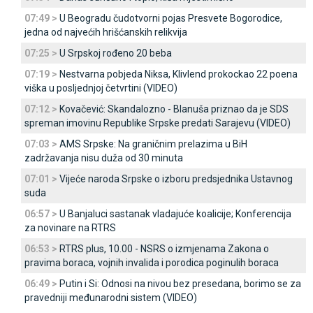
07:49 >
U Beogradu čudotvorni pojas Presvete Bogorodice,
jedna od najvećih hrišćanskih relikvija
07:25 >
U Srpskoj rođeno 20 beba
07:19 >
Nestvarna pobjeda Niksa, Klivlend prokockao 22 poena
viška u posljednjoj četvrtini (VIDEO)
07:12 >
Kovačević: Skandalozno - Blanuša priznao da je SDS
spreman imovinu Republike Srpske predati Sarajevu (VIDEO)
07:03 >
AMS Srpske: Na graničnim prelazima u BiH
zadržavanja nisu duža od 30 minuta
07:01 >
Vijeće naroda Srpske o izboru predsjednika Ustavnog
suda
06:57 >
U Banjaluci sastanak vladajuće koalicije; Konferencija
za novinare na RTRS
06:53 >
RTRS plus, 10.00 - NSRS o izmjenama Zakona o
pravima boraca, vojnih invalida i porodica poginulih boraca
06:49 >
Putin i Si: Odnosi na nivou bez presedana, borimo se za
pravedniji međunarodni sistem (VIDEO)