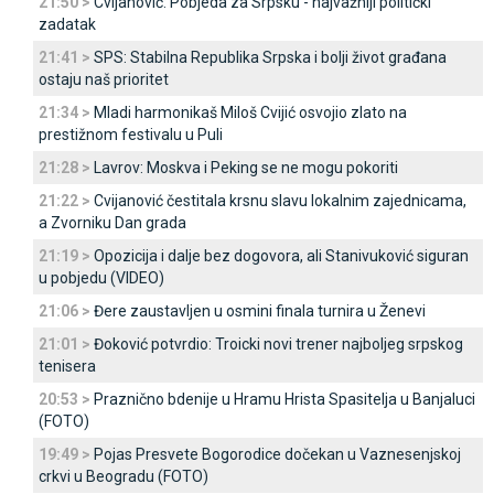
21:50 >
Cvijanović: Pobjeda za Srpsku - najvažniji politički
zadatak
21:41 >
SPS: Stabilna Republika Srpska i bolji život građana
ostaju naš prioritet
21:34 >
Mladi harmonikaš Miloš Cvijić osvojio zlato na
prestižnom festivalu u Puli
21:28 >
Lavrov: Moskva i Peking se ne mogu pokoriti
21:22 >
Cvijanović čestitala krsnu slavu lokalnim zajednicama,
a Zvorniku Dan grada
21:19 >
Opozicija i dalje bez dogovora, ali Stanivuković siguran
u pobjedu (VIDEO)
21:06 >
Đere zaustavljen u osmini finala turnira u Ženevi
21:01 >
Đoković potvrdio: Troicki novi trener najboljeg srpskog
tenisera
20:53 >
Praznično bdenije u Hramu Hrista Spasitelja u Banjaluci
(FOTO)
19:49 >
Pojas Presvete Bogorodice dočekan u Vaznesenjskoj
crkvi u Beogradu (FOTO)