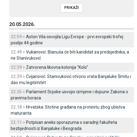
20.05.2026.
22:59 >
Aston Vila osvojila Ligu Evrope - prvi evropski trofej
poslije 44 godine
22:49 >
Vukanović: Blanuša će biti kandidat za predsjednika, a
ne Stanivuković
22:39 >
Zatvorena likovna kolonija "Kolo"
22:39 >
Cvijanović: Stanivuković otvorio vrata Banjaluke Šmitu i
dao mu legitimitet
22:25 >
Parlament Srpske usvojio izmjene i dopune Zakona o
pravima boraca
22:18 >
Hrvatska: Stotine građana na protestu zbog ubistva
maturanta
22:11 >
Potpisan aneks sporazuma o saradnji fakulteta
bezbjednosti iz Banjaluke i Beograda