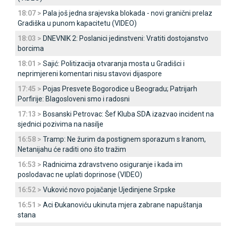
18:07 >
Pala još jedna srajevska blokada - novi granični prelaz
Gradiška u punom kapacitetu (VIDEO)
18:03 >
DNEVNIK 2: Poslanici jedinstveni: Vratiti dostojanstvo
borcima
18:01 >
Sajić: Politizacija otvaranja mosta u Gradišci i
neprimjereni komentari nisu stavovi dijaspore
17:45 >
Pojas Presvete Bogorodice u Beogradu; Patrijarh
Porfirije: Blagosloveni smo i radosni
17:13 >
Bosanski Petrovac: Šef Kluba SDA izazvao incident na
sjednici pozivima na nasilje
16:58 >
Tramp: Ne žurim da postignem sporazum s Iranom,
Netanijahu će raditi ono što tražim
16:53 >
Radnicima zdravstveno osiguranje i kada im
poslodavac ne uplati doprinose (VIDEO)
16:52 >
Vuković novo pojačanje Ujedinjene Srpske
16:51 >
Aci Đukanoviću ukinuta mjera zabrane napuštanja
stana