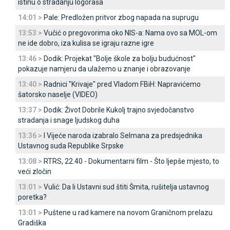
istinu o stradanju logoraša
14:01 >
Pale: Predložen pritvor zbog napada na suprugu
13:53 >
Vučić o pregovorima oko NIS-a: Nama ovo sa MOL-om
ne ide dobro, iza kulisa se igraju razne igre
13:46 >
Dodik: Projekat "Bolje škole za bolju budućnost"
pokazuje namjeru da ulažemo u znanje i obrazovanje
13:40 >
Radnici "Krivaje" pred Vladom FBiH: Napravićemo
šatorsko naselje (VIDEO)
13:37 >
Dodik: Život Dobrile Kukolj trajno svjedočanstvo
stradanja i snage ljudskog duha
13:36 >
I Vijeće naroda izabralo Selmana za predsjednika
Ustavnog suda Republike Srpske
13:08 >
RTRS, 22.40 - Dokumentarni film - Što ljepše mjesto, to
veći zločin
13:01 >
Vulić: Da li Ustavni sud štiti Šmita, rušitelja ustavnog
poretka?
13:01 >
Puštene u rad kamere na novom Graničnom prelazu
Gradiška