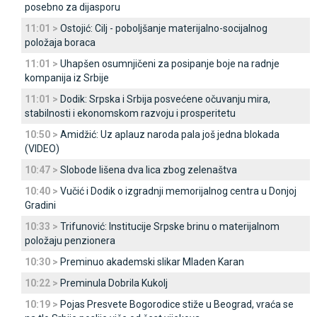
posebno za dijasporu
11:01 >
Ostojić: Cilj - poboljšanje materijalno-socijalnog
položaja boraca
11:01 >
Uhapšen osumnjičeni za posipanje boje na radnje
kompanija iz Srbije
11:01 >
Dodik: Srpska i Srbija posvećene očuvanju mira,
stabilnosti i ekonomskom razvoju i prosperitetu
10:50 >
Amidžić: Uz aplauz naroda pala još jedna blokada
(VIDEO)
10:47 >
Slobode lišena dva lica zbog zelenaštva
10:40 >
Vučić i Dodik o izgradnji memorijalnog centra u Donjoj
Gradini
10:33 >
Trifunović: Institucije Srpske brinu o materijalnom
položaju penzionera
10:30 >
Preminuo akademski slikar Mladen Karan
10:22 >
Preminula Dobrila Kukolj
10:19 >
Pojas Presvete Bogorodice stiže u Beograd, vraća se