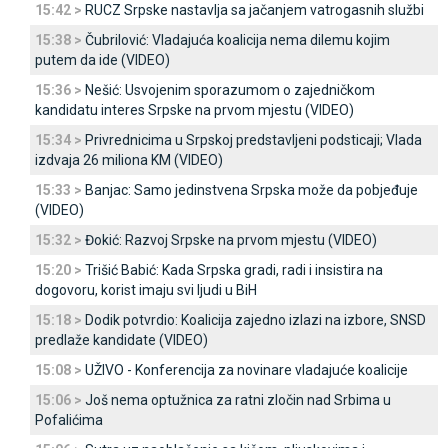
15:42 >
RUCZ Srpske nastavlja sa jačanjem vatrogasnih službi
15:38 >
Čubrilović: Vladajuća koalicija nema dilemu kojim
putem da ide (VIDEO)
15:36 >
Nešić: Usvojenim sporazumom o zajedničkom
kandidatu interes Srpske na prvom mjestu (VIDEO)
15:34 >
Privrednicima u Srpskoj predstavljeni podsticaji; Vlada
izdvaja 26 miliona KM (VIDEO)
15:33 >
Banjac: Samo jedinstvena Srpska može da pobjeđuje
(VIDEO)
15:32 >
Đokić: Razvoj Srpske na prvom mjestu (VIDEO)
15:20 >
Trišić Babić: Kada Srpska gradi, radi i insistira na
dogovoru, korist imaju svi ljudi u BiH
15:18 >
Dodik potvrdio: Koalicija zajedno izlazi na izbore, SNSD
predlaže kandidate (VIDEO)
15:08 >
UŽIVO - Konferencija za novinare vladajuće koalicije
15:06 >
Јoš nema optužnica za ratni zločin nad Srbima u
Pofalićima