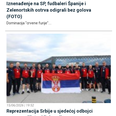
Iznenađenje na SP, fudbaleri Španije i
Zelenortskih ostrva odigrali bez golova
(FOTO)
Dominacija "crvene furije"....
15/06/2026 | 19:52
Reprezentacija Srbije u sjedećoj odbojci