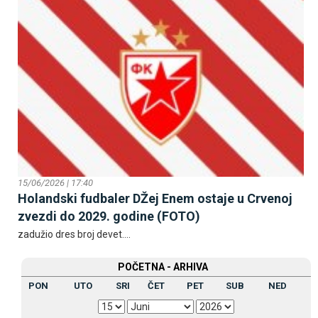
15/06/2026 | 17:40
Holandski fudbaler DŽej Enem ostaje u Crvenoj
zvezdi do 2029. godine (FOTO)
zadužio dres broj devet....
POČETNA - ARHIVA
PON
UTO
SRI
ČET
PET
SUB
NED