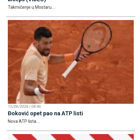
Takmičenje u Mostaru....
15/06/2026 | 08:46
Đoković opet pao na ATP listi
Nova ATP lista....