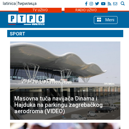
latinica
ћирилица
TV UŽIVO
RADIO UŽIVO
Meni
SPORT
Masovna tuča navijača Dinama i
Hajduka na parkingu zagrebačkog
aerodroma (VIDEO)