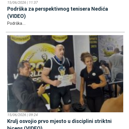
15/06/2026 | 11:37
Podrška za perspektivnog tenisera Nedića
(VIDEO)
Podrška....
15/06/2026 | 09:24
Krulj osvojio prvo mjesto u disciplini striktni
biceps (VIDEO)