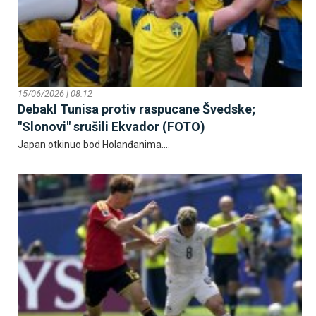
15/06/2026 | 08:12
Debakl Tunisa protiv raspucane Švedske;
"Slonovi" srušili Ekvador (FOTO)
Јapan otkinuo bod Holanđanima....