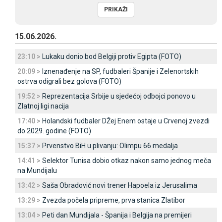
15.06.2026.
23:10 >
Lukaku donio bod Belgiji protiv Egipta (FOTO)
20:09 >
Iznenađenje na SP, fudbaleri Španije i Zelenortskih
ostrva odigrali bez golova (FOTO)
19:52 >
Reprezentacija Srbije u sjedećoj odbojci ponovo u
Zlatnoj ligi nacija
17:40 >
Holandski fudbaler DŽej Enem ostaje u Crvenoj zvezdi
do 2029. godine (FOTO)
15:37 >
Prvenstvo BiH u plivanju: Olimpu 66 medalja
14:41 >
Selektor Tunisa dobio otkaz nakon samo jednog meča
na Mundijalu
13:42 >
Saša Obradović novi trener Hapoela iz Јerusalima
13:29 >
Zvezda počela pripreme, prva stanica Zlatibor
13:04 >
Peti dan Mundijala - Španija i Belgija na premijeri