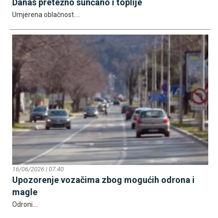
Danas pretežno sunčano i toplije
Umjerena oblačnost....
16/06/2026 | 07:40
Upozorenje vozačima zbog mogućih odrona i
magle
Odroni....