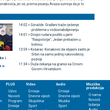
Konakovića, jer se, prema pisanju Avaza sumnja da je to
14:02 >
Goražde: Građani traže rješenje
problema u vodosnabdijevanju
14:01 >
Dvojici rudara pozlilo u jami
"Raspotočje"; Јedan prebačen u
bolnicu
13:59 >
Košarac: Konaković da objasni zašto je
Srbin na samo jednoj rukovodećoj
ke i
poziciji
11:34 >
Duža čekanja na granici sa Crnom
a u
Gorom i Hrvatskom
PLUS
Video
Audio
Muzička
produkcija
Uživo
Emisije
Emisije
O nama
Novosti
Dnevne vijesti
Dnevne vijesti
Novosti
m
Program
Skupština
Muzika
Izdanja
Emisije
Sport
Sport
Audio