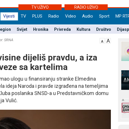
TV UŽIVO
RADIO UŽIVO
Vijesti
TV
PLUS
Radio
Video
Audio
Sport
MP RT
egion
Svijet
Hronika
Privreda
Kultura
Društvo
Dijas
or: SRNA
isine dijeliš pravdu, a iza
veze sa kartelima
 imao ulogu u finansiranju stranke Elmedina
jela ideja Naroda i pravde izgrađena na temeljima
šef Kluba poslanika SNSD-a u Predstavničkom domu
a Vulić.