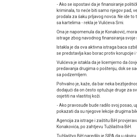
- Ako se ispostavi da je finansiranje polit
kriminala, to neće biti samo njegov pad, ve
prodala za šaku prljavog novca. Ne ide to t
sa kartelima - rekla je Vulićeva Srni.
Ona je napomenula da je Konaković, mora
istrage zbog navodnog finansiranja svoje s
Istakla je da ova aktivna istraga baca oz
se predstavlja kao borac protiv korupcije i 
Vulićeva je istakla da je licemjerno da čovj
predavanja drugima o poštenju, dok se sa
sa podzemljem.
Pohvalno je, kaže, da bar neka bezbjedno
dodajući da on često optužuje druge za sv
osjetiti na vlastitoj koži.
- Ako pravosuđe bude radilo svoj posao, u
pokazati da su njegove lekcije drugima bile
Agencija za istrage i zaštitu BiH provjerav
Konakovića, po zahtjevu Tužilaštva BiH.
Tužilaštvo BiH naredilo je SIPA da u okviru