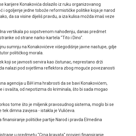
ičke karijere Konakovića dolazilo iz ruku organizovanog
ć i ogoljenje jedne tobože reformističke politike koja je narod
ako, da sa visine dijeliš pravdu, a iza kulisa možda imaš veze
lna vertikala po sopstvenom nahođenju, danas predmet
tranke od strane narko-kartela "Tito i Dino".
biljnu sumnju na Konakovićeve višegodišnje javne nastupe, gdje
tutor političkog morala.
ek koji se javnosti servira kao čistunac, neprestano drži
da nalazi pod svjetlima reflektora zbog moguće povezanosti
sna agencija u BiH ima hrabrosti da se bavi Konakovićem,
e i svašta, od nepotizma do kriminala, što bi sada mogao
prkos tome što je miljenik pravosudnog sistema, moglo bi se
 tek dimna zavjesa - istakla je Vulićeva.
a finansiranje političke partije Narod i pravda Elmedina
 istrage u predmetu "Crna kravata" provjeri finansiranje