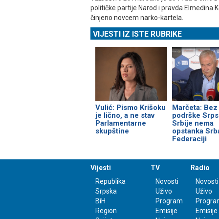
političke partije Narod i pravda Elmedina 
činjeno novcem narko-kartela.
VIJESTI IZ ISTE RUBRIKE
Vulić: Pismo Krišoku
Marčeta: Bez
je lično, a ne stav
podrške Srps
Parlamentarne
Srbije nema
skupštine
opstanka Srb
Federaciji
Vijesti
TV
Radio
Republika
Novosti
Novosti
Srpska
Uživo
Uživo
BiH
Program
Progra
Region
Emisije
Emisije