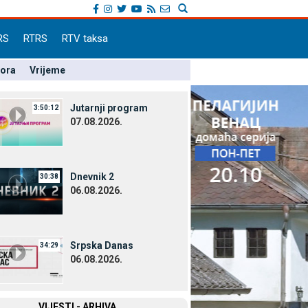
RS
RTRS
RTV taksa
pora
Vrijeme
Јutarnji program
3:50:12
07.08.2026.
Dnevnik 2
30:38
06.08.2026.
Srpska Danas
34:29
06.08.2026.
VIЈESTI - ARHIVA