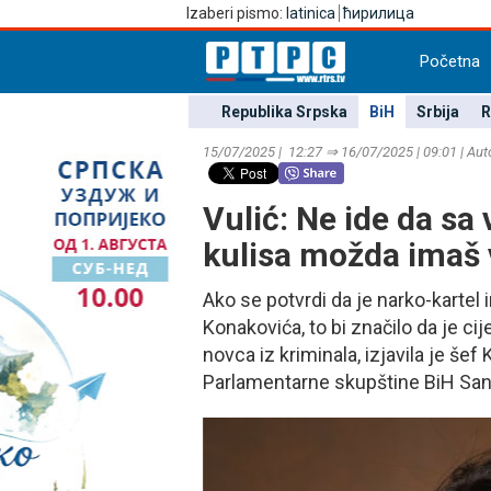
Izaberi pismo:
latinica
ћирилица
Početna
Republika Srpska
BiH
Srbija
R
15/07/2025 | 12:27 ⇒ 16/07/2025 | 09:01 | Aut
Vulić: Ne ide da sa v
kulisa možda imaš 
Ako se potvrdi da je narko-kartel
Konakovića, to bi značilo da je ci
novca iz kriminala, izjavila je 
Parlamentarne skupštine BiH Sanj